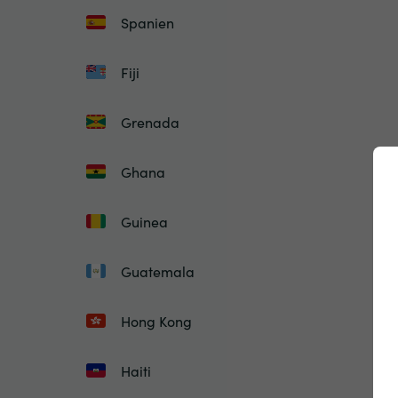
Spanien
Fiji
Grenada
Ghana
Guinea
Guatemala
Hong Kong
Haiti