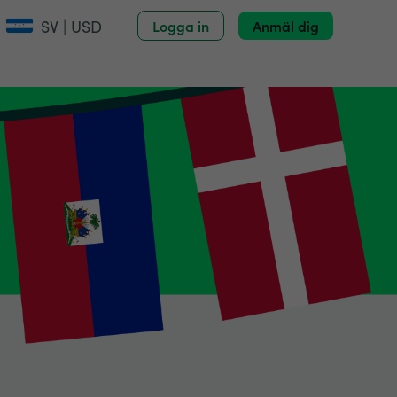
SV | USD
Logga in
Anmäl dig