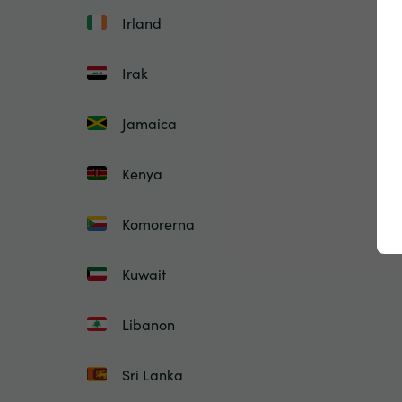
Irland
Irak
Jamaica
Kenya
Komorerna
Kuwait
Libanon
Sri Lanka