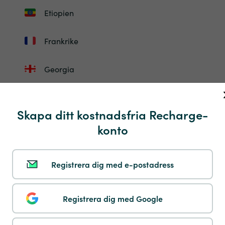
Etiopien
Frankrike
Georgia
Gibraltar
Skapa ditt kostnadsfria Recharge-
Guadelupe
konto
Guinea-Bissau
Registrera dig med e-postadress
Honduras
Registrera dig med Google
Ungern