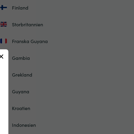
Finland
Storbritannien
Franska Guyana
Gambia
Grekland
Guyana
Kroatien
Indonesien