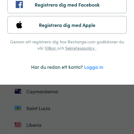
Registrera dig med Facebook
Israel
Island
Registrera dig med Apple
Jordanien
Genom att registrera dig hos Recharge.com godkänner du
vår
Villkor
och
Sekretesspolicy
.
Kirgizistan
Har du redan ett konto?
Logga in
Saint Kitts Och Nevis
Caymanöarna
Saint Lucia
Liberia