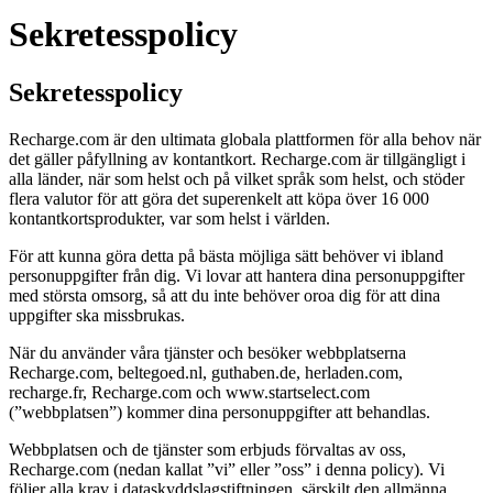
Sekretesspolicy
Sekretesspolicy
Recharge.com är den ultimata globala plattformen för alla behov när
det gäller påfyllning av kontantkort. Recharge.com är tillgängligt i
alla länder, när som helst och på vilket språk som helst, och stöder
flera valutor för att göra det superenkelt att köpa över 16 000
kontantkortsprodukter, var som helst i världen.
För att kunna göra detta på bästa möjliga sätt behöver vi ibland
personuppgifter från dig. Vi lovar att hantera dina personuppgifter
med största omsorg, så att du inte behöver oroa dig för att dina
uppgifter ska missbrukas.
När du använder våra tjänster och besöker webbplatserna
Recharge.com, beltegoed.nl, guthaben.de, herladen.com,
recharge.fr, Recharge.com och www.startselect.com
(”webbplatsen”) kommer dina personuppgifter att behandlas.
Webbplatsen och de tjänster som erbjuds förvaltas av oss,
Recharge.com (nedan kallat ”vi” eller ”oss” i denna policy). Vi
följer alla krav i dataskyddslagstiftningen, särskilt den allmänna