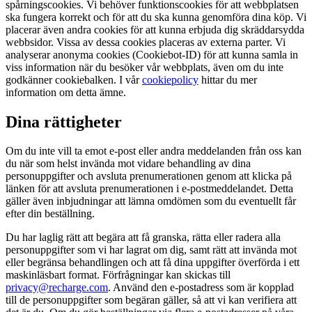
spårningscookies. Vi behöver funktionscookies för att webbplatsen
ska fungera korrekt och för att du ska kunna genomföra dina köp. Vi
placerar även andra cookies för att kunna erbjuda dig skräddarsydda
webbsidor. Vissa av dessa cookies placeras av externa parter. Vi
analyserar anonyma cookies (Cookiebot-ID) för att kunna samla in
viss information när du besöker vår webbplats, även om du inte
godkänner cookiebalken. I vår
cookiepolicy
hittar du mer
information om detta ämne.
Dina rättigheter
Om du inte vill ta emot e-post eller andra meddelanden från oss kan
du när som helst invända mot vidare behandling av dina
personuppgifter och avsluta prenumerationen genom att klicka på
länken för att avsluta prenumerationen i e-postmeddelandet. Detta
gäller även inbjudningar att lämna omdömen som du eventuellt får
efter din beställning.
Du har laglig rätt att begära att få granska, rätta eller radera alla
personuppgifter som vi har lagrat om dig, samt rätt att invända mot
eller begränsa behandlingen och att få dina uppgifter överförda i ett
maskinläsbart format. Förfrågningar kan skickas till
privacy@recharge.com
. Använd den e-postadress som är kopplad
till de personuppgifter som begäran gäller, så att vi kan verifiera att