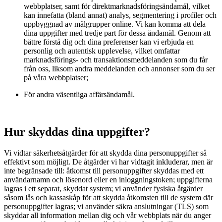
webbplatser, samt för direktmarknadsföringsändamål, vilket
kan innefatta (bland annat) analys, segmentering i profiler och
uppbyggnad av målgrupper online. Vi kan komma att dela
dina uppgifter med tredje part för dessa ändamål. Genom att
bättre förstå dig och dina preferenser kan vi erbjuda en
personlig och autentisk upplevelse, vilket omfattar
marknadsförings- och transaktionsmeddelanden som du får
från oss, liksom andra meddelanden och annonser som du ser
på våra webbplatser;
För andra väsentliga affärsändamål.
Hur skyddas dina uppgifter?
Vi vidtar säkerhetsåtgärder för att skydda dina personuppgifter så
effektivt som möjligt. De åtgärder vi har vidtagit inkluderar, men är
inte begränsade till: åtkomst till personuppgifter skyddas med ett
användarnamn och lösenord eller en inloggningstoken; uppgifterna
lagras i ett separat, skyddat system; vi använder fysiska åtgärder
såsom lås och kassaskåp för att skydda åtkomsten till de system där
personuppgifter lagras; vi använder säkra anslutningar (TLS) som
skyddar all information mellan dig och vår webbplats när du anger