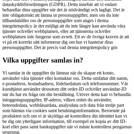
dataskyddsförordningen (GDPR). Detta innebär att vi endast
behandlar dina uppgifter när det är nödvändigt och lagligt. Det är
inte obligatoriskt att lämna ut personuppgifter, men om du inte
tillhandahåller oss de personuppgifter som anges i denna
integritetspolicy är det möjligt att du inte längre kan använda våra
tjänster och/eller webbplatsen, eller att tjänsterna och/eller
webbplatsen inte fungerar som avsett. Ett av de övriga kraven är att
vi på ett korrekt sätt informerar dig om hur vi hanterar dina
personuppgifter. Det är precis vad denna integritetspolicy gör.
Vilka uppgifter samlas in?
Vi samlar in de uppgifter du lämnar när du skapar ett konto,
använder våra tjänster eller kontaktar oss. Detta omfattar ditt namn,
e-postadress, bostadsadress, födelsedatum och telefonnummer. Vår
kundtjänst använder dessutom ditt order-ID och/eller användar-ID
när du har en fråga om din beställning. Utöver detta kan vi behandla
inloggningsuppgifter, IP-adress, vilken enhet du använder,
beteendedata, webbläsardata, analysdata och data från tredje part
som hämtas via cookies samt betalningsinformation. Beroende på
produkten och om vi är skyldiga att kontrollera din identitet kan vi
be dig om ytterligare information, till exempel en kopia av ditt ID-
kort eller pass samt bankuppgifter när vi måste kontrollera pengarnas
ursprung.