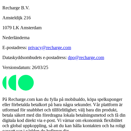
Recharge B.V.
Amsteldijk 216
1079 LK Amsterdam
Nederländerna
E-postadress:
privacy@recharge.com
Dataskyddsombudets e-postadress:
dpo@recharge.com
Versionsdatum: 26/03/25
På Recharge.com kan du fylla på mobilsaldo, köpa spelkuponger
eller förbetalda betalkort på bara några sekunder. Vår plattform är
utformad för snabbhet och tillförlitlighet; välj bara din produkt,
betala säkert med din föredragna lokala betalningsmetod och få din
digitala kod direkt via e-post. Vi värnar om ekonomisk flexibilitet
och global uppkoppling, så att du kan hålla kontakten och ha roligt
oavsett var i världen du befinner dig.