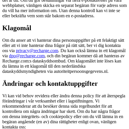
det är du. Om du gör beställningar via flera e-postadresser på våra
webbplatser, vänligen skicka en separat begäran för varje adress som
du vill ha mer information om. Utan denna kontroll kan vi inte se
eller bekräfta vem som står bakom en e-postadress.
Klagomål
Om du anser att vi hanterar dina personuppgifter på ett felaktigt sätt
eller att vi inte hanterar dina frågor på rätt sätt, ber vi dig kontakta
oss via
privacy@recharge.com
. Du kan också lämna in ett klagomål
via
dpo@recharge.com
, och din begäran kommer då att hanteras av
Recharge.com:s dataskyddsombud. Om klagomålet inte löses kan
du lämna in ett klagomål till den nederländska
dataskyddsmyndigheten via autoriteitpersoonsgegevens.nl.
Ändringar och kontaktuppgifter
Vi kan vid behov revidera eller ändra denna policy för att återspegla
förändringar i vår verksamhet eller i lagstiftningen. Vi
rekommenderar att du besöker denna sida regelbundet för att
kontrollera om några ändringar har skett. Om du har några frågor
om denna integritets- och cookiepolicy eller om du vill lämna in en
begäran angående (en av) dina rättigheter enligt ovan, vänligen
kontakta oss: