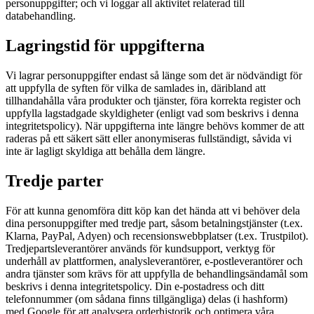
personuppgifter; och vi loggar all aktivitet relaterad till
databehandling.
Lagringstid för uppgifterna
Vi lagrar personuppgifter endast så länge som det är nödvändigt för
att uppfylla de syften för vilka de samlades in, däribland att
tillhandahålla våra produkter och tjänster, föra korrekta register och
uppfylla lagstadgade skyldigheter (enligt vad som beskrivs i denna
integritetspolicy). När uppgifterna inte längre behövs kommer de att
raderas på ett säkert sätt eller anonymiseras fullständigt, såvida vi
inte är lagligt skyldiga att behålla dem längre.
Tredje parter
För att kunna genomföra ditt köp kan det hända att vi behöver dela
dina personuppgifter med tredje part, såsom betalningstjänster (t.ex.
Klarna, PayPal, Adyen) och recensionswebbplatser (t.ex. Trustpilot).
Tredjepartsleverantörer används för kundsupport, verktyg för
underhåll av plattformen, analysleverantörer, e-postleverantörer och
andra tjänster som krävs för att uppfylla de behandlingsändamål som
beskrivs i denna integritetspolicy. Din e-postadress och ditt
telefonnummer (om sådana finns tillgängliga) delas (i hashform)
med Google för att analysera orderhistorik och optimera våra