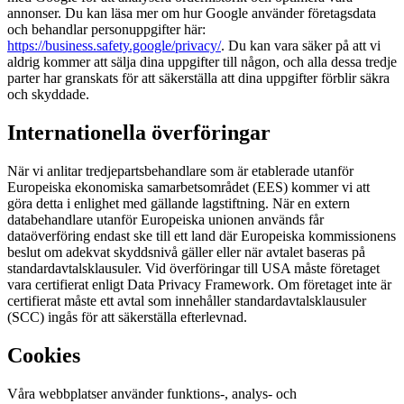
annonser. Du kan läsa mer om hur Google använder företagsdata
och behandlar personuppgifter här:
https://business.safety.google/privacy/
. Du kan vara säker på att vi
aldrig kommer att sälja dina uppgifter till någon, och alla dessa tredje
parter har granskats för att säkerställa att dina uppgifter förblir säkra
och skyddade.
Internationella överföringar
När vi anlitar tredjepartsbehandlare som är etablerade utanför
Europeiska ekonomiska samarbetsområdet (EES) kommer vi att
göra detta i enlighet med gällande lagstiftning. När en extern
databehandlare utanför Europeiska unionen används får
dataöverföring endast ske till ett land där Europeiska kommissionens
beslut om adekvat skyddsnivå gäller eller när avtalet baseras på
standardavtalsklausuler. Vid överföringar till USA måste företaget
vara certifierat enligt Data Privacy Framework. Om företaget inte är
certifierat måste ett avtal som innehåller standardavtalsklausuler
(SCC) ingås för att säkerställa efterlevnad.
Cookies
Våra webbplatser använder funktions-, analys- och