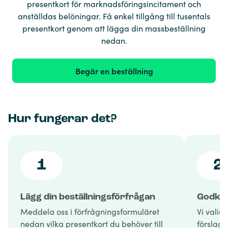
presentkort för marknadsföringsincitament och
anställdas belöningar. Få enkel tillgång till tusentals
presentkort genom att lägga din massbeställning
nedan.
Begär en beställning
Hur fungerar det?
1
2
Lägg din beställningsförfrågan
Godkän
Meddela oss i förfrågningsformuläret
Vi valid
nedan vilka presentkort du behöver till
förslag 