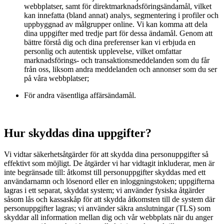
webbplatser, samt för direktmarknadsföringsändamål, vilket
kan innefatta (bland annat) analys, segmentering i profiler och
uppbyggnad av målgrupper online. Vi kan komma att dela
dina uppgifter med tredje part för dessa ändamål. Genom att
bättre förstå dig och dina preferenser kan vi erbjuda en
personlig och autentisk upplevelse, vilket omfattar
marknadsförings- och transaktionsmeddelanden som du får
från oss, liksom andra meddelanden och annonser som du ser
på våra webbplatser;
För andra väsentliga affärsändamål.
Hur skyddas dina uppgifter?
Vi vidtar säkerhetsåtgärder för att skydda dina personuppgifter så
effektivt som möjligt. De åtgärder vi har vidtagit inkluderar, men är
inte begränsade till: åtkomst till personuppgifter skyddas med ett
användarnamn och lösenord eller en inloggningstoken; uppgifterna
lagras i ett separat, skyddat system; vi använder fysiska åtgärder
såsom lås och kassaskåp för att skydda åtkomsten till de system där
personuppgifter lagras; vi använder säkra anslutningar (TLS) som
skyddar all information mellan dig och vår webbplats när du anger