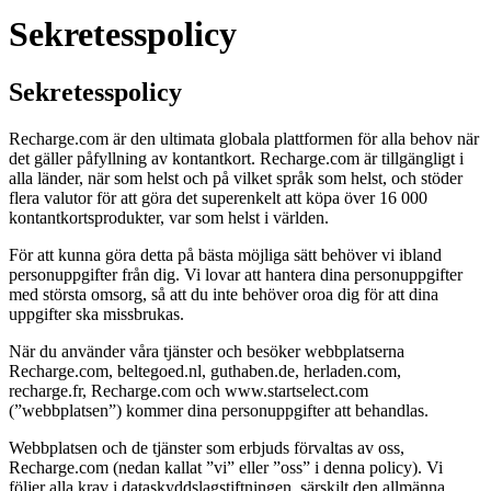
Sekretesspolicy
Sekretesspolicy
Recharge.com är den ultimata globala plattformen för alla behov när
det gäller påfyllning av kontantkort. Recharge.com är tillgängligt i
alla länder, när som helst och på vilket språk som helst, och stöder
flera valutor för att göra det superenkelt att köpa över 16 000
kontantkortsprodukter, var som helst i världen.
För att kunna göra detta på bästa möjliga sätt behöver vi ibland
personuppgifter från dig. Vi lovar att hantera dina personuppgifter
med största omsorg, så att du inte behöver oroa dig för att dina
uppgifter ska missbrukas.
När du använder våra tjänster och besöker webbplatserna
Recharge.com, beltegoed.nl, guthaben.de, herladen.com,
recharge.fr, Recharge.com och www.startselect.com
(”webbplatsen”) kommer dina personuppgifter att behandlas.
Webbplatsen och de tjänster som erbjuds förvaltas av oss,
Recharge.com (nedan kallat ”vi” eller ”oss” i denna policy). Vi
följer alla krav i dataskyddslagstiftningen, särskilt den allmänna