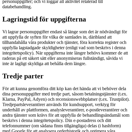
personuppgifter; och vi loggar all aktivitet relaterad till
databehandling.
Lagringstid för uppgifterna
Vi lagrar personuppgifter endast så länge som det är nödvändigt för
att uppfylla de syften för vilka de samlades in, däribland att
tillhandahålla våra produkter och tjänster, föra korrekta register och
uppfylla lagstadgade skyldigheter (enligt vad som beskrivs i denna
integritetspolicy). När uppgifterna inte längre behövs kommer de att
raderas på ett säkert sätt eller anonymiseras fullständigt, såvida vi
inte är lagligt skyldiga att behålla dem längre.
Tredje parter
För att kunna genomföra ditt köp kan det hända att vi behöver dela
dina personuppgifter med tredje part, såsom betalningstjänster (t.ex.
Klarna, PayPal, Adyen) och recensionswebbplatser (t.ex. Trustpilot).
Tredjepartsleverantörer används för kundsupport, verktyg för
underhåll av plattformen, analysleverantörer, e-postleverantörer och
andra tjänster som krävs för att uppfylla de behandlingsändamål som
beskrivs i denna integritetspolicy. Din e-postadress och ditt
telefonnummer (om sådana finns tillgängliga) delas (i hashform)
med Google för att analysera orderhistorik och optimera våra