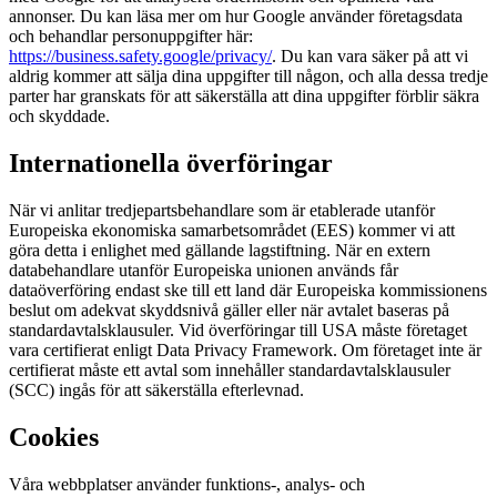
annonser. Du kan läsa mer om hur Google använder företagsdata
och behandlar personuppgifter här:
https://business.safety.google/privacy/
. Du kan vara säker på att vi
aldrig kommer att sälja dina uppgifter till någon, och alla dessa tredje
parter har granskats för att säkerställa att dina uppgifter förblir säkra
och skyddade.
Internationella överföringar
När vi anlitar tredjepartsbehandlare som är etablerade utanför
Europeiska ekonomiska samarbetsområdet (EES) kommer vi att
göra detta i enlighet med gällande lagstiftning. När en extern
databehandlare utanför Europeiska unionen används får
dataöverföring endast ske till ett land där Europeiska kommissionens
beslut om adekvat skyddsnivå gäller eller när avtalet baseras på
standardavtalsklausuler. Vid överföringar till USA måste företaget
vara certifierat enligt Data Privacy Framework. Om företaget inte är
certifierat måste ett avtal som innehåller standardavtalsklausuler
(SCC) ingås för att säkerställa efterlevnad.
Cookies
Våra webbplatser använder funktions-, analys- och