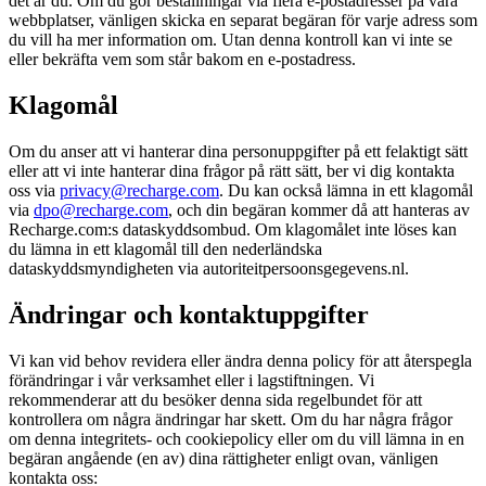
det är du. Om du gör beställningar via flera e-postadresser på våra
webbplatser, vänligen skicka en separat begäran för varje adress som
du vill ha mer information om. Utan denna kontroll kan vi inte se
eller bekräfta vem som står bakom en e-postadress.
Klagomål
Om du anser att vi hanterar dina personuppgifter på ett felaktigt sätt
eller att vi inte hanterar dina frågor på rätt sätt, ber vi dig kontakta
oss via
privacy@recharge.com
. Du kan också lämna in ett klagomål
via
dpo@recharge.com
, och din begäran kommer då att hanteras av
Recharge.com:s dataskyddsombud. Om klagomålet inte löses kan
du lämna in ett klagomål till den nederländska
dataskyddsmyndigheten via autoriteitpersoonsgegevens.nl.
Ändringar och kontaktuppgifter
Vi kan vid behov revidera eller ändra denna policy för att återspegla
förändringar i vår verksamhet eller i lagstiftningen. Vi
rekommenderar att du besöker denna sida regelbundet för att
kontrollera om några ändringar har skett. Om du har några frågor
om denna integritets- och cookiepolicy eller om du vill lämna in en
begäran angående (en av) dina rättigheter enligt ovan, vänligen
kontakta oss: