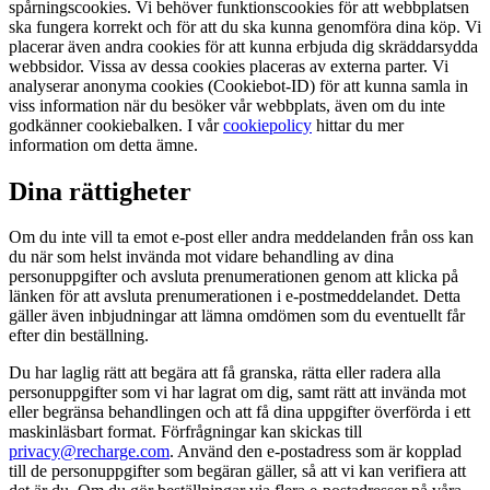
spårningscookies. Vi behöver funktionscookies för att webbplatsen
ska fungera korrekt och för att du ska kunna genomföra dina köp. Vi
placerar även andra cookies för att kunna erbjuda dig skräddarsydda
webbsidor. Vissa av dessa cookies placeras av externa parter. Vi
analyserar anonyma cookies (Cookiebot-ID) för att kunna samla in
viss information när du besöker vår webbplats, även om du inte
godkänner cookiebalken. I vår
cookiepolicy
hittar du mer
information om detta ämne.
Dina rättigheter
Om du inte vill ta emot e-post eller andra meddelanden från oss kan
du när som helst invända mot vidare behandling av dina
personuppgifter och avsluta prenumerationen genom att klicka på
länken för att avsluta prenumerationen i e-postmeddelandet. Detta
gäller även inbjudningar att lämna omdömen som du eventuellt får
efter din beställning.
Du har laglig rätt att begära att få granska, rätta eller radera alla
personuppgifter som vi har lagrat om dig, samt rätt att invända mot
eller begränsa behandlingen och att få dina uppgifter överförda i ett
maskinläsbart format. Förfrågningar kan skickas till
privacy@recharge.com
. Använd den e-postadress som är kopplad
till de personuppgifter som begäran gäller, så att vi kan verifiera att