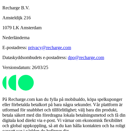
Recharge B.V.
Amsteldijk 216
1079 LK Amsterdam
Nederländerna
E-postadress:
privacy@recharge.com
Dataskyddsombudets e-postadress:
dpo@recharge.com
Versionsdatum: 26/03/25
På Recharge.com kan du fylla på mobilsaldo, köpa spelkuponger
eller förbetalda betalkort på bara några sekunder. Vår plattform är
utformad för snabbhet och tillförlitlighet; välj bara din produkt,
betala säkert med din föredragna lokala betalningsmetod och få din
digitala kod direkt via e-post. Vi värnar om ekonomisk flexibilitet
och global uppkoppling, så att du kan hålla kontakten och ha roligt
oavsett var i världen du befinner dig.