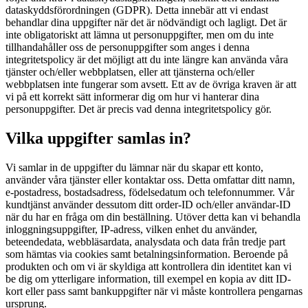
dataskyddsförordningen (GDPR). Detta innebär att vi endast
behandlar dina uppgifter när det är nödvändigt och lagligt. Det är
inte obligatoriskt att lämna ut personuppgifter, men om du inte
tillhandahåller oss de personuppgifter som anges i denna
integritetspolicy är det möjligt att du inte längre kan använda våra
tjänster och/eller webbplatsen, eller att tjänsterna och/eller
webbplatsen inte fungerar som avsett. Ett av de övriga kraven är att
vi på ett korrekt sätt informerar dig om hur vi hanterar dina
personuppgifter. Det är precis vad denna integritetspolicy gör.
Vilka uppgifter samlas in?
Vi samlar in de uppgifter du lämnar när du skapar ett konto,
använder våra tjänster eller kontaktar oss. Detta omfattar ditt namn,
e-postadress, bostadsadress, födelsedatum och telefonnummer. Vår
kundtjänst använder dessutom ditt order-ID och/eller användar-ID
när du har en fråga om din beställning. Utöver detta kan vi behandla
inloggningsuppgifter, IP-adress, vilken enhet du använder,
beteendedata, webbläsardata, analysdata och data från tredje part
som hämtas via cookies samt betalningsinformation. Beroende på
produkten och om vi är skyldiga att kontrollera din identitet kan vi
be dig om ytterligare information, till exempel en kopia av ditt ID-
kort eller pass samt bankuppgifter när vi måste kontrollera pengarnas
ursprung.