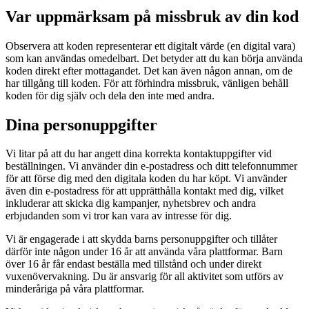
Var uppmärksam på missbruk av din kod
Observera att koden representerar ett digitalt värde (en digital vara)
som kan användas omedelbart. Det betyder att du kan börja använda
koden direkt efter mottagandet. Det kan även någon annan, om de
har tillgång till koden. För att förhindra missbruk, vänligen behåll
koden för dig själv och dela den inte med andra.
Dina personuppgifter
Vi litar på att du har angett dina korrekta kontaktuppgifter vid
beställningen. Vi använder din e-postadress och ditt telefonnummer
för att förse dig med den digitala koden du har köpt. Vi använder
även din e-postadress för att upprätthålla kontakt med dig, vilket
inkluderar att skicka dig kampanjer, nyhetsbrev och andra
erbjudanden som vi tror kan vara av intresse för dig.
Vi är engagerade i att skydda barns personuppgifter och tillåter
därför inte någon under 16 år att använda våra plattformar. Barn
över 16 år får endast beställa med tillstånd och under direkt
vuxenövervakning. Du är ansvarig för all aktivitet som utförs av
minderåriga på våra plattformar.