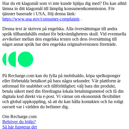
Har du ett klagomål som vi inte kunde hjälpa dig med? Du kan alltid
lämna in ditt klagomål till lämplig konsumentkommission. För
tjänster baserade i USA, följ denna länk:
https://www.usa.gov/consumer-complaints
.
Denna text är skriven på engelska. Alla översättningar till andra
språk tillhandahålls endast för bekvämlighetens skull. Vid eventuella
avvikelser mellan den engelska texten och dess översättning till
något annat språk har den engelska originalversionen företräde.
På Recharge.com kan du fylla på mobilsaldo, köpa spelkuponger
eller förbetalda betalkort på bara några sekunder. Vår plattform är
utformad för snabbhet och tillförlitlighet; välj bara din produkt,
betala säkert med din föredragna lokala betalningsmetod och få din
digitala kod direkt via e-post. Vi värnar om ekonomisk flexibilitet
och global uppkoppling, så att du kan hålla kontakten och ha roligt
oavsett var i världen du befinner dig.
Om Recharge.com
Behöver du hjälp?
Så här fungerar det