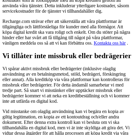
kostnader som är förknippade med att köpa krediten genom att
använda våra tjänster. Detta inkluderar ytterligare kostnader, såsom
servicekostnader för de tjänster vi tillhandahåller dig.
Recharge.com strävar efter att säkerställa att våra plattformar är
tillgängliga och lättförståeliga för kunder med alla förmågor. Att
köpa digital kredit ska vara roligt och enkelt. Om du stöter på några
hinder eller har svårt att få tillgång till något på våra plattformar,
vänligen meddela oss så att vi kan förbättra oss.
Kontakta oss här
.
Vi tillåter inte missbruk eller bedrägerier
Vi spårar aktivt missbruk eller bedrägerier (inklusive olaglig
användning av en betalningsmetod, stöld, bedrägeri, förskingring
eller annat). Alla kreditköp via våra plattformar kan kontrolleras för
missbruk eller bedrägerier. För detta ändamål samarbetar vi med
tredje part. Så snart vi misstänker eller upptäcker missbruk eller
bedrägerier kommer vi att neka en kreditbeställning och vi kommer
inte att utfärda en digital kod.
Vid misstanke om olaglig användning kan vi begära en kopia av
giltig legitimation, en kopia av ett kontoutdrag och/eller andra
dokument. Efter denna extra kontroll kan vi besluta om vi ska
tillhandahålla en digital kod, men vi är inte skyldiga att göra det. Vi
vidtar dessa åtgärder för att hålla processen att köpa kredit via våra