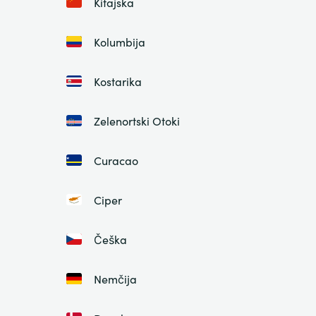
Kitajska
Kolumbija
Kostarika
Zelenortski Otoki
Curacao
Ciper
Češka
Nemčija