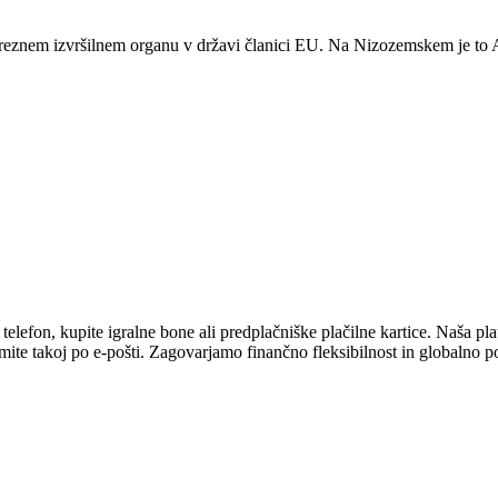
ustreznem izvršilnem organu v državi članici EU. Na Nizozemskem je 
efon, kupite igralne bone ali predplačniške plačilne kartice. Naša platf
mite takoj po e-pošti. Zagovarjamo finančno fleksibilnost in globalno p