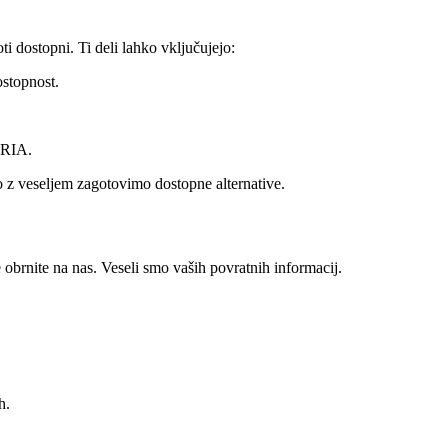
i dostopni. Ti deli lahko vključujejo:
ostopnost.
ARIA.
o z veseljem zagotovimo dostopne alternative.
e obrnite na nas. Veseli smo vaših povratnih informacij.
h.