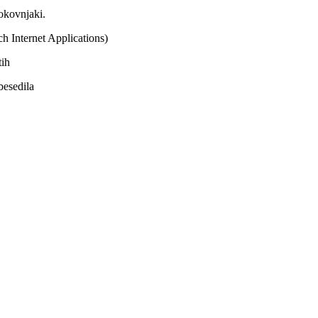
rokovnjaki.
 Internet Applications)
tih
besedila