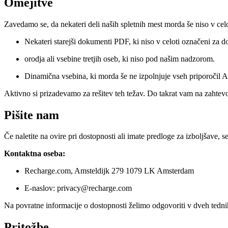
Omejitve
Zavedamo se, da nekateri deli naših spletnih mest morda še niso v celot
Nekateri starejši dokumenti PDF, ki niso v celoti označeni za d
orodja ali vsebine tretjih oseb, ki niso pod našim nadzorom.
Dinamična vsebina, ki morda še ne izpolnjuje vseh priporočil 
Aktivno si prizadevamo za rešitev teh težav. Do takrat vam na zahtev
Pišite nam
Če naletite na ovire pri dostopnosti ali imate predloge za izboljšave, s
Kontaktna oseba:
Recharge.com, Amsteldijk 279 1079 LK Amsterdam
E-naslov: privacy@recharge.com
Na povratne informacije o dostopnosti želimo odgovoriti v dveh tedni
Pritožbe