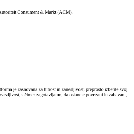
to Autoriteit Consument & Markt (ACM).
orma je zasnovana za hitrost in zanesljivost; preprosto izberite svoj
ovezljivost, s čimer zagotavljamo, da ostanete povezani in zabavani,