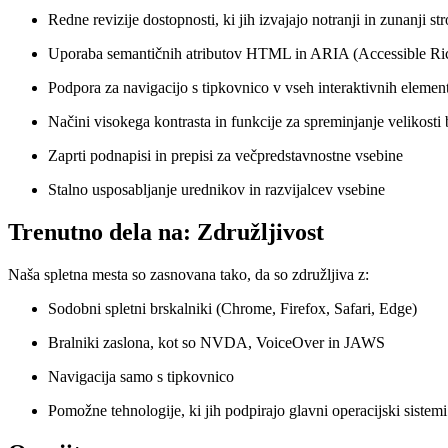
Redne revizije dostopnosti, ki jih izvajajo notranji in zunanji st
Uporaba semantičnih atributov HTML in ARIA (Accessible Rich
Podpora za navigacijo s tipkovnico v vseh interaktivnih elemen
Načini visokega kontrasta in funkcije za spreminjanje velikosti 
Zaprti podnapisi in prepisi za večpredstavnostne vsebine
Stalno usposabljanje urednikov in razvijalcev vsebine
Trenutno dela na: Združljivost
Naša spletna mesta so zasnovana tako, da so združljiva z:
Sodobni spletni brskalniki (Chrome, Firefox, Safari, Edge)
Bralniki zaslona, kot so NVDA, VoiceOver in JAWS
Navigacija samo s tipkovnico
Pomožne tehnologije, ki jih podpirajo glavni operacijski sistemi