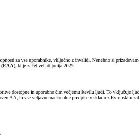
topnosti za vse uporabnike, vključno z invalidi. Nenehno si prizadevam
i (EAA
), ki je začel veljati junija 2025.
storitve dostopne in uporabne čim večjemu številu ljudi. To vključuje lj
raven AA, in vse veljavne nacionalne predpise v skladu z Evropskim z
v