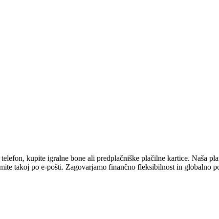
efon, kupite igralne bone ali predplačniške plačilne kartice. Naša platf
mite takoj po e-pošti. Zagovarjamo finančno fleksibilnost in globalno p