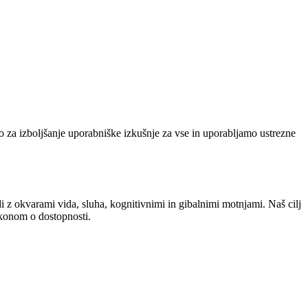
o za izboljšanje uporabniške izkušnje za vse in uporabljamo ustrezne
udi z okvarami vida, sluha, kognitivnimi in gibalnimi motnjami. Naš cilj
akonom o dostopnosti.