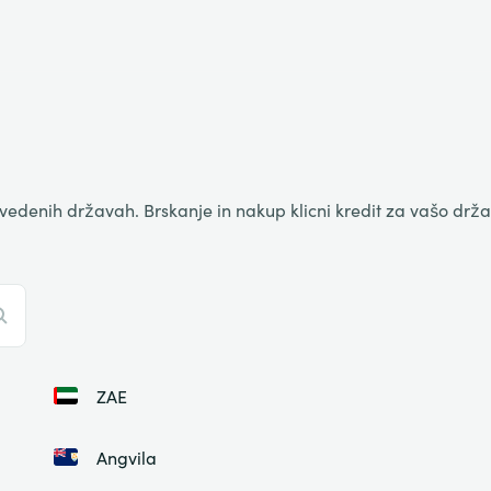
vedenih državah. Brskanje in nakup klicni kredit za vašo drž
ZAE
Angvila