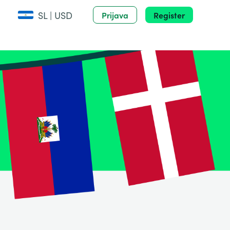
SL | USD
Prijava
Register