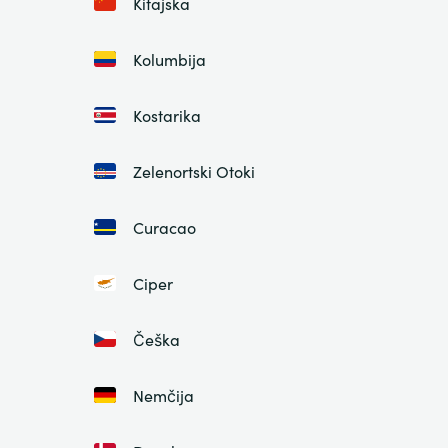
Kitajska
Kolumbija
Kostarika
Zelenortski Otoki
Curacao
Ciper
Češka
Nemčija