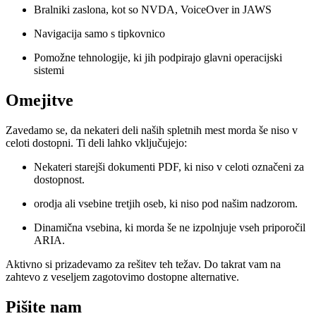
Bralniki zaslona, kot so NVDA, VoiceOver in JAWS
Navigacija samo s tipkovnico
Pomožne tehnologije, ki jih podpirajo glavni operacijski
sistemi
Omejitve
Zavedamo se, da nekateri deli naših spletnih mest morda še niso v
celoti dostopni. Ti deli lahko vključujejo:
Nekateri starejši dokumenti PDF, ki niso v celoti označeni za
dostopnost.
orodja ali vsebine tretjih oseb, ki niso pod našim nadzorom.
Dinamična vsebina, ki morda še ne izpolnjuje vseh priporočil
ARIA.
Aktivno si prizadevamo za rešitev teh težav. Do takrat vam na
zahtevo z veseljem zagotovimo dostopne alternative.
Pišite nam