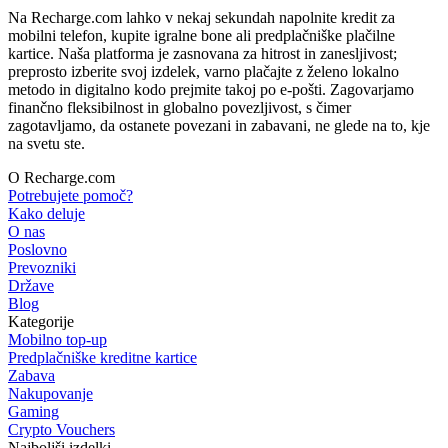
Na Recharge.com lahko v nekaj sekundah napolnite kredit za
mobilni telefon, kupite igralne bone ali predplačniške plačilne
kartice. Naša platforma je zasnovana za hitrost in zanesljivost;
preprosto izberite svoj izdelek, varno plačajte z želeno lokalno
metodo in digitalno kodo prejmite takoj po e-pošti. Zagovarjamo
finančno fleksibilnost in globalno povezljivost, s čimer
zagotavljamo, da ostanete povezani in zabavani, ne glede na to, kje
na svetu ste.
O Recharge.com
Potrebujete pomoč?
Kako deluje
O nas
Poslovno
Prevozniki
Države
Blog
Kategorije
Mobilno top-up
Predplačniške kreditne kartice
Zabava
Nakupovanje
Gaming
Crypto Vouchers
Najboljši izdelki