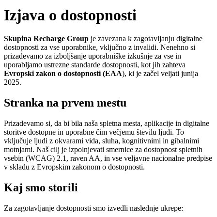
Izjava o dostopnosti
Skupina Recharge Group
je zavezana k zagotavljanju digitalne
dostopnosti za vse uporabnike, vključno z invalidi. Nenehno si
prizadevamo za izboljšanje uporabniške izkušnje za vse in
uporabljamo ustrezne standarde dostopnosti, kot jih zahteva
Evropski zakon o dostopnosti (EAA
), ki je začel veljati junija
2025.
Stranka na prvem mestu
Prizadevamo si, da bi bila naša spletna mesta, aplikacije in digitalne
storitve dostopne in uporabne čim večjemu številu ljudi. To
vključuje ljudi z okvarami vida, sluha, kognitivnimi in gibalnimi
motnjami. Naš cilj je izpolnjevati smernice za dostopnost spletnih
vsebin (WCAG) 2.1, raven AA, in vse veljavne nacionalne predpise
v skladu z Evropskim zakonom o dostopnosti.
Kaj smo storili
Za zagotavljanje dostopnosti smo izvedli naslednje ukrepe: