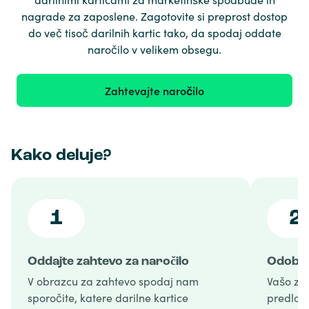
nagrade za zaposlene. Zagotovite si preprost dostop
do več tisoč darilnih kartic tako, da spodaj oddate
naročilo v velikem obsegu.
Zahtevajte naročilo
Kako deluje?
1
2
Oddajte zahtevo za naročilo
Odobri
V obrazcu za zahtevo spodaj nam
Vašo za
sporočite, katere darilne kartice
predlog 