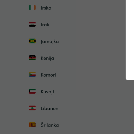
Irska
Irak
Jamajka
Kenija
Komori
Kuvajt
Libanon
Šrilanka