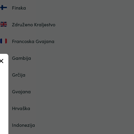
Finska
Združeno Kraljestvo
Francoska Gvajana
Gambija
Grčija
Gvajana
Hrvaška
Indonezija