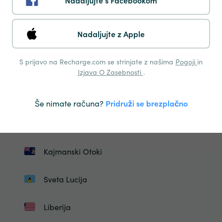
Nadaljujte s Facebookom
Izrael
Nadaljujte z Apple
Islandija
S prijavo na Recharge.com se strinjate z našima
Pogoji
in
Jordan
Izjava O Zasebnosti
.
Kirgizistan
Še nimate računa?
Pridruži se brezplačno
Saint Kitts In Nevis
Kajmanski Otoki
Sveta Lucija
Liberija