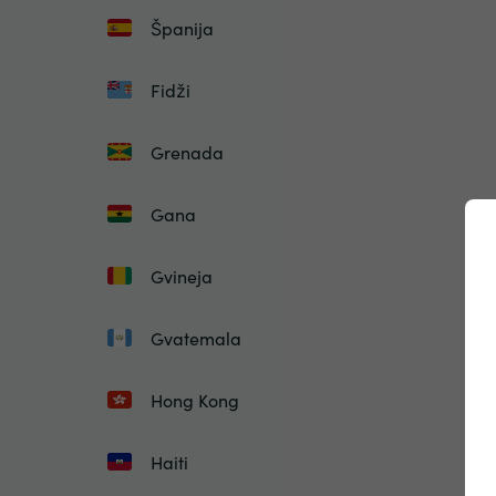
Španija
Fidži
Grenada
Gana
Gvineja
Gvatemala
Hong Kong
Haiti