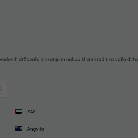
vedenih državah. Brskanje in nakup klicni kredit za vašo drž
ZAE
Angvila