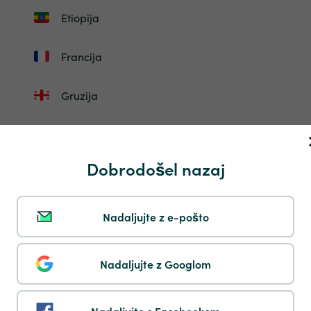
Etiopija
Francija
Gruzija
Gibraltar
Dobrodošel nazaj
Guadelupe
Gvineja Bissau
Nadaljujte z e-pošto
Honduras
Nadaljujte z Googlom
Madžarska