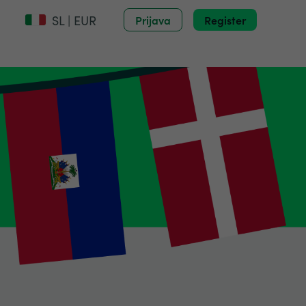
SL | EUR
Prijava
Register