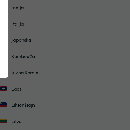
Indija
Italija
Japonska
Kambodža
Južna Koreja
Laos
Lihtenštajn
Litva