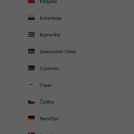
Kitajska
Kolumbija
Kostarika
Zelenortski Otoki
Curacao
Ciper
Češka
Nemčija