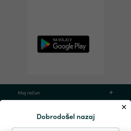
Moj račun
Storitev in pomoč
Dobrodošel nazaj
Izdelki