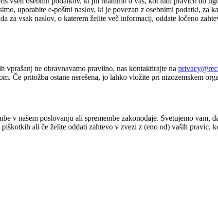
ris vseh osebnih podatkov, ki jih hranimo o vas, kot tudi pravico do ug
simo, uporabite e-poštni naslov, ki je povezan z osebnimi podatki, za ka
da za vsak naslov, o katerem želite več informacij, oddate ločeno zahtevo
ih vprašanj ne obravnavamo pravilno, nas kontaktirajte na
privacy@rec
. Če pritožba ostane nerešena, jo lahko vložite pri nizozemskem orga
e v našem poslovanju ali spremembe zakonodaje. Svetujemo vam, da to s
piškotkih ali če želite oddati zahtevo v zvezi z (eno od) vaših pravic, k