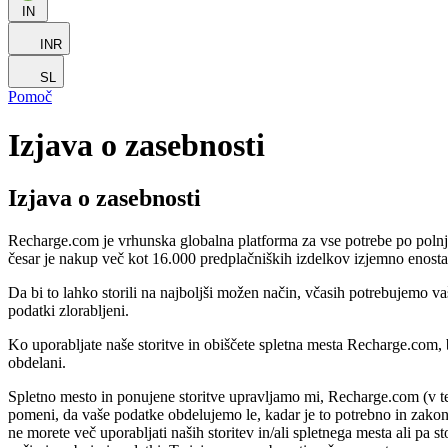
IN
INR
SL
Pomoč
Izjava o zasebnosti
Izjava o zasebnosti
Recharge.com je vrhunska globalna platforma za vse potrebe po polnjenj
česar je nakup več kot 16.000 predplačniških izdelkov izjemno enostav
Da bi to lahko storili na najboljši možen način, včasih potrebujemo va
podatki zlorabljeni.
Ko uporabljate naše storitve in obiščete spletna mesta Recharge.com,
obdelani.
Spletno mesto in ponujene storitve upravljamo mi, Recharge.com (v t
pomeni, da vaše podatke obdelujemo le, kadar je to potrebno in zakon
ne morete več uporabljati naših storitev in/ali spletnega mesta ali pa 