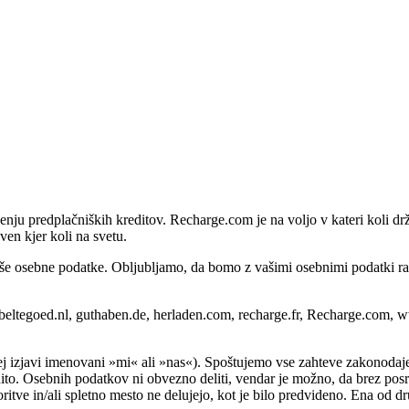
u predplačniških kreditov. Recharge.com je na voljo v kateri koli držav
en kjer koli na svetu.
še osebne podatke. Obljubljamo, da bomo z vašimi osebnimi podatki ravna
 beltegoed.nl, guthaben.de, herladen.com, recharge.fr, Recharge.com, 
ej izjavi imenovani »mi« ali »nas«). Spoštujemo vse zahteve zakonodaj
ito. Osebnih podatkov ni obvezno deliti, vendar je možno, da brez posre
storitve in/ali spletno mesto ne delujejo, kot je bilo predvideno. Ena o