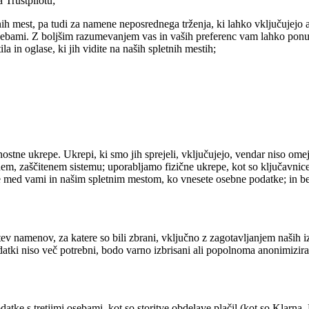
 Trustpilotu;
nih mest, pa tudi za namene neposrednega trženja, ki lahko vključujejo a
sebami. Z boljšim razumevanjem vas in vaših preferenc vam lahko ponud
la in oglase, ki jih vidite na naših spletnih mestih;
stne ukrepe. Ukrepi, ki smo jih sprejeli, vključujejo, vendar niso ome
m, zaščitenem sistemu; uporabljamo fizične ukrepe, kot so ključavnice i
je med vami in našim spletnim mestom, ko vnesete osebne podatke; in b
tev namenov, za katere so bili zbrani, vključno z zagotavljanjem naših 
odatki niso več potrebni, bodo varno izbrisani ali popolnoma anonimizira
ke s tretjimi osebami, kot so storitve obdelave plačil (kot so Klarna, 