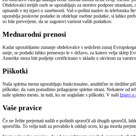
Obdelovalci tretjih oseb se uporabljajo za storitve podpore strankam,
opisanih v tej izjavi o zasebnosti. Vaš e-poštni naslov in telefonska 
uporablja poslovne podatke in obdeluje osebne podatke, si lahko preb
so bile preverjene, da se zagotovi varnost vaših podatkov.
Mednarodni prenosi
Kadar uporabljamo zunanje obdelovalce s sedežem zunaj Evropskega g
unije, se podatki lahko prenesejo le v državo, za katero velja sklep
Amerike mora biti podjetje certificirano v skladu z okvirom za varstvo
Piškotki
Naša spletna mesta uporabljajo funkcionalne, analitične in sledilne
piškotke, da vam ponudimo prilagojene spletne strani. Nekatere od t
naše spletno mesto, in tudi, ko ne soglašate s piškotki. V naši
Izjavi o
Vaše pravice
Če ne želite prejemati naših e-poštnih sporočil ali drugih sporočil, 
sporočilu. To velja tudi za povabilo k oddaji ocen, ki ga morda prejme