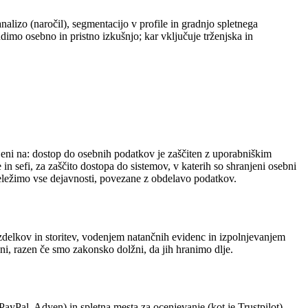
nalizo (naročil), segmentacijo v profile in gradnjo spletnega
imo osebno in pristno izkušnjo; kar vključuje trženjska in
jeni na: dostop do osebnih podatkov je zaščiten z uporabniškim
n sefi, za zaščito dostopa do sistemov, v katerih so shranjeni osebni
eležimo vse dejavnosti, povezane z obdelavo podatkov.
izdelkov in storitev, vodenjem natančnih evidenc in izpolnjevanjem
ni, razen če smo zakonsko dolžni, da jih hranimo dlje.
PayPal, Adyen) in spletna mesta za ocenjevanje (kot je Trustpilot).