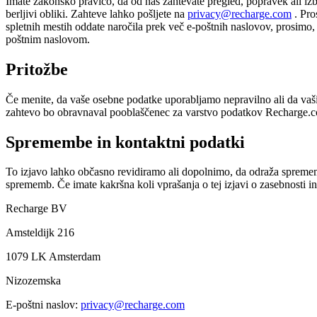
Imate zakonsko pravico, da od nas zahtevate pregled, popravek ali izb
berljivi obliki. Zahteve lahko pošljete na
privacy@recharge.com
. Pro
spletnih mestih oddate naročila prek več e-poštnih naslovov, prosimo, 
poštnim naslovom.
Pritožbe
Če menite, da vaše osebne podatke uporabljamo nepravilno ali da vaš
zahtevo bo obravnaval pooblaščenec za varstvo podatkov Recharge.com
Spremembe in kontaktni podatki
To izjavo lahko občasno revidiramo ali dopolnimo, da odraža sprememb
sprememb. Če imate kakršna koli vprašanja o tej izjavi o zasebnosti in 
Recharge BV
Amsteldijk 216
1079 LK Amsterdam
Nizozemska
E-poštni naslov:
privacy@recharge.com