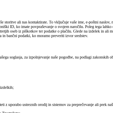
še storitve ali nas kontaktirate. To vključuje vaše ime, e-poštni naslov,
bniški ID, ko imate povpraševanje o svojem naročilu. Poleg tega lahko
retjih oseb iz piškotkov ter podatke o plačilu. Glede na izdelek in ali 
a in bančni podatki, ko moramo preveriti izvor sredstev.
šega soglasja, za izpolnjevanje naše pogodbe, na podlagi zakonskih obv
izdelkih;
liteti z uporabo ustreznih orodij in sistemov za preprečevanje ali prek