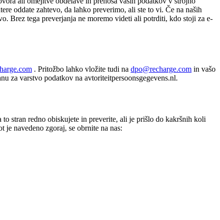
ovora ali omejitve obdelave in prenosa vaših podatkov v strojno
tere oddate zahtevo, da lahko preverimo, ali ste to vi. Če na naših
. Brez tega preverjanja ne moremo videti ali potrditi, kdo stoji za e-
harge.com
. Pritožbo lahko vložite tudi na
dpo@recharge.com
in vašo
nu za varstvo podatkov na avtoriteitpersoonsgegevens.nl.
tran redno obiskujete in preverite, ali je prišlo do kakršnih koli
ot je navedeno zgoraj, se obrnite na nas: