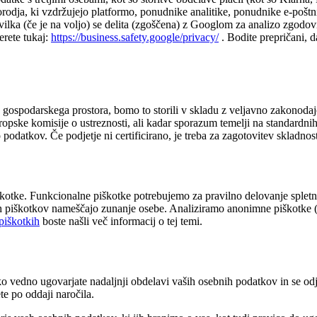
 orodja, ki vzdržujejo platformo, ponudnike analitike, ponudnike e-poš
številka (če je na voljo) se delita (zgoščena) z Googlom za analizo zgod
erete tukaj:
https://business.safety.google/privacy/
. Bodite prepričani, d
ospodarskega prostora, bomo to storili v skladu z veljavno zakonodaj
 Evropske komisije o ustreznosti, ali kadar sporazum temelji na standar
 podatkov. Če podjetje ni certificirano, je treba za zagotovitev skladn
 piškotke. Funkcionalne piškotke potrebujemo za pravilno delovanje sp
eh piškotkov nameščajo zunanje osebe. Analiziramo anonimne piškotke (
 piškotkih
boste našli več informacij o tej temi.
lahko vedno ugovarjate nadaljnji obdelavi vaših osebnih podatkov in se o
te po oddaji naročila.