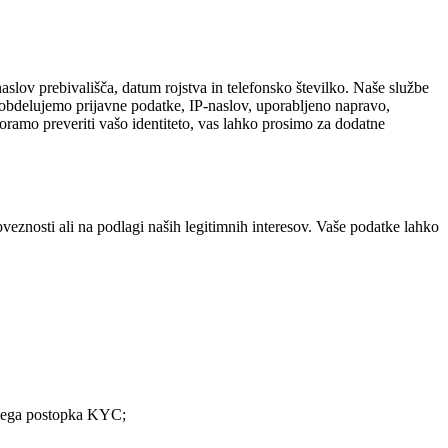
 naslov prebivališča, datum rojstva in telefonsko številko. Naše službe
 obdelujemo prijavne podatke, IP-naslov, uporabljeno napravo,
moramo preveriti vašo identiteto, vas lahko prosimo za dodatne
eznosti ali na podlagi naših legitimnih interesov. Vaše podatke lahko
 našega postopka KYC;