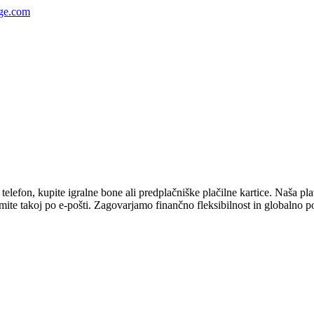
ge.com
efon, kupite igralne bone ali predplačniške plačilne kartice. Naša platf
mite takoj po e-pošti. Zagovarjamo finančno fleksibilnost in globalno p