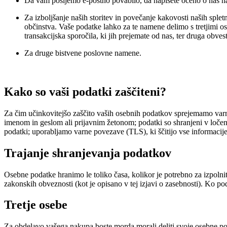
Da vam pošljemo e-poštno povabilo, da napišete oceno o nas na
Za izboljšanje naših storitev in povečanje kakovosti naših splet
občinstva. Vaše podatke lahko za te namene delimo s tretjimi o
transakcijska sporočila, ki jih prejemate od nas, ter druga obvesti
Za druge bistvene poslovne namene.
Kako so vaši podatki zaščiteni?
Za čim učinkovitejšo zaščito vaših osebnih podatkov sprejemamo varno
imenom in geslom ali prijavnim žetonom; podatki so shranjeni v ločene
podatki; uporabljamo varne povezave (TLS), ki ščitijo vse informaci
Trajanje shranjevanja podatkov
Osebne podatke hranimo le toliko časa, kolikor je potrebno za izpolni
zakonskih obveznosti (kot je opisano v tej izjavi o zasebnosti). Ko p
Tretje osebe
Za obdelavo vašega nakupa boste morda morali deliti svoje osebne podat