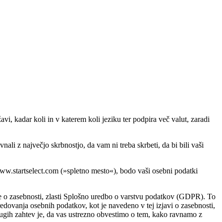
i, kadar koli in v katerem koli jeziku ter podpira več valut, zaradi
li z največjo skrbnostjo, da vam ni treba skrbeti, da bi bili vaši
www.startselect.com (»spletno mesto«), bodo vaši osebni podatki
e o zasebnosti, zlasti Splošno uredbo o varstvu podatkov (GDPR). To
dovanja osebnih podatkov, kot je navedeno v tej izjavi o zasebnosti,
d drugih zahtev je, da vas ustrezno obvestimo o tem, kako ravnamo z