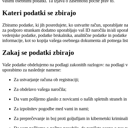
vašimi osebnimi podatki. Ta izjava o zasebnosti počne prav to.
Kateri podatki se zbirajo
Zbiramo podatke, ki jih posredujete, ko ustvarite račun, uporabljate na
za podporo strankam dodatno uporabljajo vaš ID naročila in/ali upora
vedenjske podatke, podatke brskalnika, analitične podatke in podatke t
informacije, kot so kopija vašega osebnega dokumenta ali potnega list
Zakaj se podatki zbirajo
Vaše podatke obdelujemo na podlagi zakonitih razlogov: na podlagi va
uporabimo za naslednje namene:
Za ustvarjanje računa ob registraciji;
Za obdelavo vašega naročila;
Da vam pošljemo glasilo z novicami o naših spletnih straneh in 
Za izpolnitev pogodbe med vami in nami;
Za preprečevanje in boj proti goljufijam in kibernetski krimina