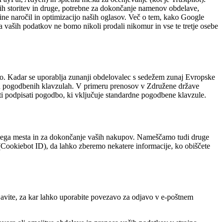
tnih storitev in druge, potrebne za dokončanje namenov obdelave,
ovine naročil in optimizacijo naših oglasov. Več o tem, kako Google
a vaših podatkov ne bomo nikoli prodali nikomur in vse te tretje osebe
o. Kadar se uporablja zunanji obdelovalec s sedežem zunaj Evropske
dnih pogodbenih klavzulah. V primeru prenosov v Združene države
osti podpisati pogodbo, ki vključuje standardne pogodbene klavzule.
letnega mesta in za dokončanje vaših nakupov. Nameščamo tudi druge
Cookiebot ID), da lahko zberemo nekatere informacije, ko obiščete
djavite, za kar lahko uporabite povezavo za odjavo v e-poštnem