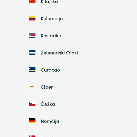
Kitajska
Kolumbija
Kostarika
Zelenortski Otoki
Curacao
Ciper
Češka
Nemčija