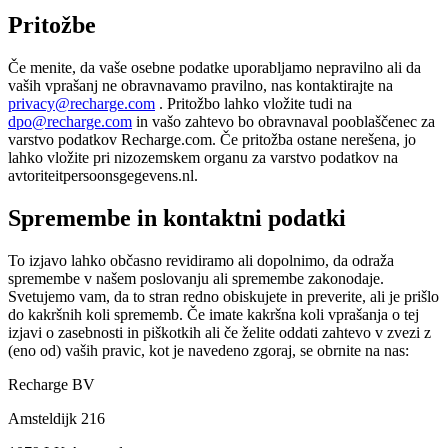
Pritožbe
Če menite, da vaše osebne podatke uporabljamo nepravilno ali da
vaših vprašanj ne obravnavamo pravilno, nas kontaktirajte na
privacy@recharge.com
. Pritožbo lahko vložite tudi na
dpo@recharge.com
in vašo zahtevo bo obravnaval pooblaščenec za
varstvo podatkov Recharge.com. Če pritožba ostane nerešena, jo
lahko vložite pri nizozemskem organu za varstvo podatkov na
avtoriteitpersoonsgegevens.nl.
Spremembe in kontaktni podatki
To izjavo lahko občasno revidiramo ali dopolnimo, da odraža
spremembe v našem poslovanju ali spremembe zakonodaje.
Svetujemo vam, da to stran redno obiskujete in preverite, ali je prišlo
do kakršnih koli sprememb. Če imate kakršna koli vprašanja o tej
izjavi o zasebnosti in piškotkih ali če želite oddati zahtevo v zvezi z
(eno od) vaših pravic, kot je navedeno zgoraj, se obrnite na nas:
Recharge BV
Amsteldijk 216