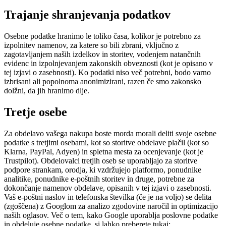
Trajanje shranjevanja podatkov
Osebne podatke hranimo le toliko časa, kolikor je potrebno za
izpolnitev namenov, za katere so bili zbrani, vključno z
zagotavljanjem naših izdelkov in storitev, vodenjem natančnih
evidenc in izpolnjevanjem zakonskih obveznosti (kot je opisano v
tej izjavi o zasebnosti). Ko podatki niso več potrebni, bodo varno
izbrisani ali popolnoma anonimizirani, razen če smo zakonsko
dolžni, da jih hranimo dlje.
Tretje osebe
Za obdelavo vašega nakupa boste morda morali deliti svoje osebne
podatke s tretjimi osebami, kot so storitve obdelave plačil (kot so
Klarna, PayPal, Adyen) in spletna mesta za ocenjevanje (kot je
Trustpilot). Obdelovalci tretjih oseb se uporabljajo za storitve
podpore strankam, orodja, ki vzdržujejo platformo, ponudnike
analitike, ponudnike e-poštnih storitev in druge, potrebne za
dokončanje namenov obdelave, opisanih v tej izjavi o zasebnosti.
Vaš e-poštni naslov in telefonska številka (če je na voljo) se delita
(zgoščena) z Googlom za analizo zgodovine naročil in optimizacijo
naših oglasov. Več o tem, kako Google uporablja poslovne podatke
in obdeluje osebne podatke, si lahko preberete tukaj: