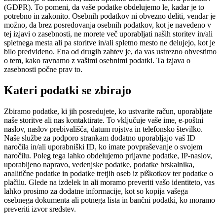
(GDPR). To pomeni, da vaše podatke obdelujemo le, kadar je to
potrebno in zakonito. Osebnih podatkov ni obvezno deliti, vendar je
možno, da brez posredovanja osebnih podatkov, kot je navedeno v
tej izjavi o zasebnosti, ne morete več uporabljati naših storitev in/ali
spletnega mesta ali pa storitve in/ali spletno mesto ne delujejo, kot je
bilo predvideno. Ena od drugih zahtev je, da vas ustrezno obvestimo
o tem, kako ravnamo z vašimi osebnimi podatki. Ta izjava o
zasebnosti počne prav to.
Kateri podatki se zbirajo
Zbiramo podatke, ki jih posredujete, ko ustvarite račun, uporabljate
naše storitve ali nas kontaktirate. To vključuje vaše ime, e-poštni
naslov, naslov prebivališča, datum rojstva in telefonsko številko.
Naše službe za podporo strankam dodatno uporabljajo vaš ID
naročila in/ali uporabniški ID, ko imate povpraševanje o svojem
naročilu. Poleg tega lahko obdelujemo prijavne podatke, IP-naslov,
uporabljeno napravo, vedenjske podatke, podatke brskalnika,
analitične podatke in podatke tretjih oseb iz piškotkov ter podatke o
plačilu. Glede na izdelek in ali moramo preveriti vašo identiteto, vas
lahko prosimo za dodatne informacije, kot so kopija vašega
osebnega dokumenta ali potnega lista in bančni podatki, ko moramo
preveriti izvor sredstev.