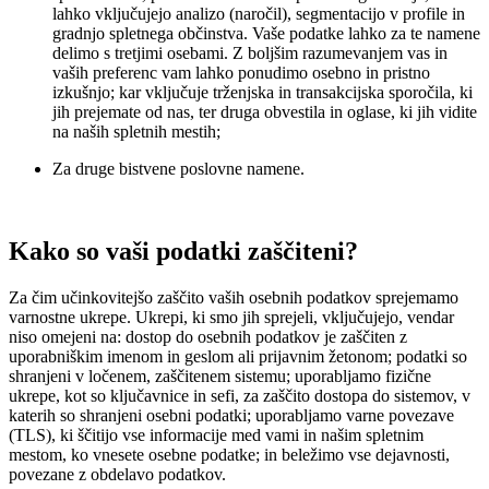
lahko vključujejo analizo (naročil), segmentacijo v profile in
gradnjo spletnega občinstva. Vaše podatke lahko za te namene
delimo s tretjimi osebami. Z boljšim razumevanjem vas in
vaših preferenc vam lahko ponudimo osebno in pristno
izkušnjo; kar vključuje trženjska in transakcijska sporočila, ki
jih prejemate od nas, ter druga obvestila in oglase, ki jih vidite
na naših spletnih mestih;
Za druge bistvene poslovne namene.
Kako so vaši podatki zaščiteni?
Za čim učinkovitejšo zaščito vaših osebnih podatkov sprejemamo
varnostne ukrepe. Ukrepi, ki smo jih sprejeli, vključujejo, vendar
niso omejeni na: dostop do osebnih podatkov je zaščiten z
uporabniškim imenom in geslom ali prijavnim žetonom; podatki so
shranjeni v ločenem, zaščitenem sistemu; uporabljamo fizične
ukrepe, kot so ključavnice in sefi, za zaščito dostopa do sistemov, v
katerih so shranjeni osebni podatki; uporabljamo varne povezave
(TLS), ki ščitijo vse informacije med vami in našim spletnim
mestom, ko vnesete osebne podatke; in beležimo vse dejavnosti,
povezane z obdelavo podatkov.