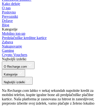
Kako deluje
O nas
Poslovno
Prevozniki
Države
Blog
Kategorije
Mobilno top-up
Predplačniške kreditne kartice
Zabava
Nakupovanje
Gaming
Crypto Vouchers
Najboljši izdelki
O Recharge.com
Kategorije
Najboljši izdelki
Na Recharge.com lahko v nekaj sekundah napolnite kredit za
mobilni telefon, kupite igralne bone ali predplačniške plačilne
kartice. Naša platforma je zasnovana za hitrost in zanesljivost;
preprosto izberite svoj izdelek, varno plačajte z želeno lokalno