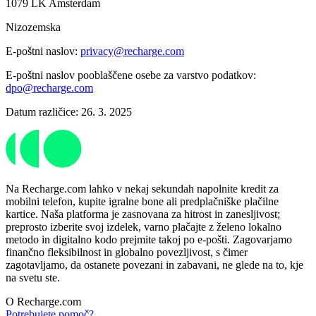
1079 LK Amsterdam
Nizozemska
E-poštni naslov:
privacy@recharge.com
E-poštni naslov pooblaščene osebe za varstvo podatkov:
dpo@recharge.com
Datum različice: 26. 3. 2025
Na Recharge.com lahko v nekaj sekundah napolnite kredit za
mobilni telefon, kupite igralne bone ali predplačniške plačilne
kartice. Naša platforma je zasnovana za hitrost in zanesljivost;
preprosto izberite svoj izdelek, varno plačajte z želeno lokalno
metodo in digitalno kodo prejmite takoj po e-pošti. Zagovarjamo
finančno fleksibilnost in globalno povezljivost, s čimer
zagotavljamo, da ostanete povezani in zabavani, ne glede na to, kje
na svetu ste.
O Recharge.com
Potrebujete pomoč?