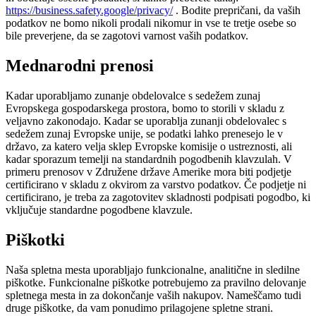
https://business.safety.google/privacy/
. Bodite prepričani, da vaših
podatkov ne bomo nikoli prodali nikomur in vse te tretje osebe so
bile preverjene, da se zagotovi varnost vaših podatkov.
Mednarodni prenosi
Kadar uporabljamo zunanje obdelovalce s sedežem zunaj
Evropskega gospodarskega prostora, bomo to storili v skladu z
veljavno zakonodajo. Kadar se uporablja zunanji obdelovalec s
sedežem zunaj Evropske unije, se podatki lahko prenesejo le v
državo, za katero velja sklep Evropske komisije o ustreznosti, ali
kadar sporazum temelji na standardnih pogodbenih klavzulah. V
primeru prenosov v Združene države Amerike mora biti podjetje
certificirano v skladu z okvirom za varstvo podatkov. Če podjetje ni
certificirano, je treba za zagotovitev skladnosti podpisati pogodbo, ki
vključuje standardne pogodbene klavzule.
Piškotki
Naša spletna mesta uporabljajo funkcionalne, analitične in sledilne
piškotke. Funkcionalne piškotke potrebujemo za pravilno delovanje
spletnega mesta in za dokončanje vaših nakupov. Nameščamo tudi
druge piškotke, da vam ponudimo prilagojene spletne strani.