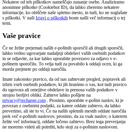
Nekatere od teh piškotkov nameščajo zunanje osebe. Analiziramo
anonimne piškotke (Cookiebot ID), da lahko zberemo nekatere
informacije, ko obiščete naše spletno mesto, in tudi, ko ne soglašate
s piškotki. V naši
Izjavi o piškotkih
boste našli več informacij o tej
temi.
Vaše pravice
Če ne želite prejemati naših e-poštnih sporočil ali drugih sporočil,
lahko vedno ugovarjate nadaljnji obdelavi vaših osebnih podatkov
in se odjavite, za kar lahko uporabite povezavo za odjavo v e-
poštnem sporočilu. To velja tudi za povabilo k oddaji ocen, ki ga
morda prejmete po oddaji naročila.
Imate zakonsko pravico, da od nas zahtevate pregled, popravek ali
izbris vseh osebnih podatkov, ki jih hranimo o vas, kot tudi pravico
do ugovora ali omejitve obdelave in prenosa vaših podatkov v
strojno berljivi obliki. Zahteve lahko pošljete na
privacy@recharge.com
. Prosimo, uporabite e-poštni naslov, ki je
povezan z osebnimi podatki, za katere oddate zahtevo, da lahko
preverimo, ali ste to vi. Če na naših spletnih mestih oddate naročila
prek več e-poštnih naslovov, prosimo, da za vsak naslov, o katerem
želite več informacij, oddate ločeno zahtevo. Brez tega preverjanja
ne moremo videti ali potrditi, kdo stoji za e-poštnim naslovom.