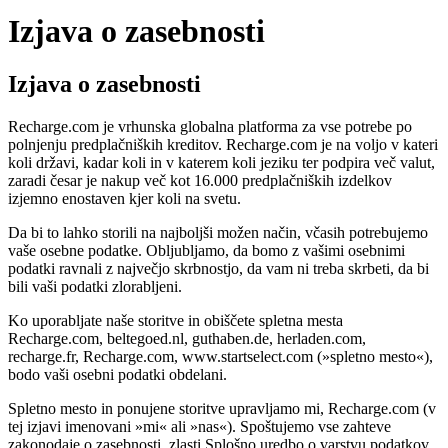
Izjava o zasebnosti
Izjava o zasebnosti
Recharge.com je vrhunska globalna platforma za vse potrebe po
polnjenju predplačniških kreditov. Recharge.com je na voljo v kateri
koli državi, kadar koli in v katerem koli jeziku ter podpira več valut,
zaradi česar je nakup več kot 16.000 predplačniških izdelkov
izjemno enostaven kjer koli na svetu.
Da bi to lahko storili na najboljši možen način, včasih potrebujemo
vaše osebne podatke. Obljubljamo, da bomo z vašimi osebnimi
podatki ravnali z največjo skrbnostjo, da vam ni treba skrbeti, da bi
bili vaši podatki zlorabljeni.
Ko uporabljate naše storitve in obiščete spletna mesta
Recharge.com, beltegoed.nl, guthaben.de, herladen.com,
recharge.fr, Recharge.com, www.startselect.com (»spletno mesto«),
bodo vaši osebni podatki obdelani.
Spletno mesto in ponujene storitve upravljamo mi, Recharge.com (v
tej izjavi imenovani »mi« ali »nas«). Spoštujemo vse zahteve
zakonodaje o zasebnosti, zlasti Splošno uredbo o varstvu podatkov