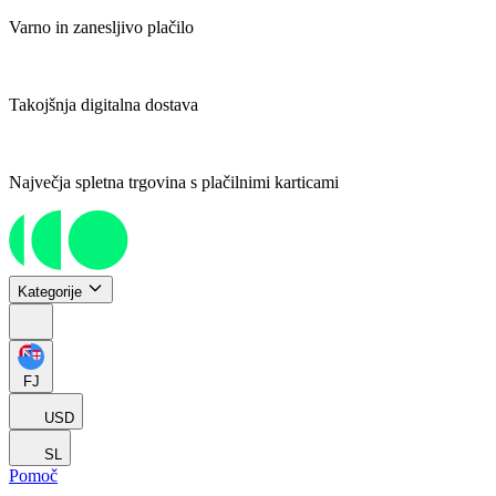
Varno in zanesljivo plačilo
Takojšnja digitalna dostava
Največja spletna trgovina s plačilnimi karticami
Kategorije
FJ
USD
SL
Pomoč