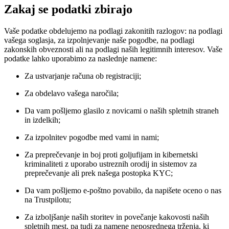
Zakaj se podatki zbirajo
Vaše podatke obdelujemo na podlagi zakonitih razlogov: na podlagi
vašega soglasja, za izpolnjevanje naše pogodbe, na podlagi
zakonskih obveznosti ali na podlagi naših legitimnih interesov. Vaše
podatke lahko uporabimo za naslednje namene:
Za ustvarjanje računa ob registraciji;
Za obdelavo vašega naročila;
Da vam pošljemo glasilo z novicami o naših spletnih straneh
in izdelkih;
Za izpolnitev pogodbe med vami in nami;
Za preprečevanje in boj proti goljufijam in kibernetski
kriminaliteti z uporabo ustreznih orodij in sistemov za
preprečevanje ali prek našega postopka KYC;
Da vam pošljemo e-poštno povabilo, da napišete oceno o nas
na Trustpilotu;
Za izboljšanje naših storitev in povečanje kakovosti naših
spletnih mest, pa tudi za namene neposrednega trženja, ki