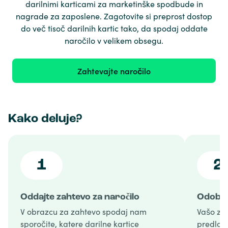
darilnimi karticami za marketinške spodbude in
nagrade za zaposlene. Zagotovite si preprost dostop
do več tisoč darilnih kartic tako, da spodaj oddate
naročilo v velikem obsegu.
Zahtevajte naročilo
Kako deluje?
1
2
Oddajte zahtevo za naročilo
Odobri
V obrazcu za zahtevo spodaj nam
Vašo za
sporočite, katere darilne kartice
predlog 