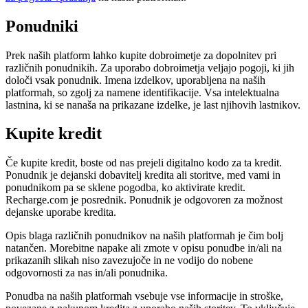
Ponudniki
Prek naših platform lahko kupite dobroimetje za dopolnitev pri
različnih ponudnikih. Za uporabo dobroimetja veljajo pogoji, ki jih
določi vsak ponudnik. Imena izdelkov, uporabljena na naših
platformah, so zgolj za namene identifikacije. Vsa intelektualna
lastnina, ki se nanaša na prikazane izdelke, je last njihovih lastnikov.
Kupite kredit
Če kupite kredit, boste od nas prejeli digitalno kodo za ta kredit.
Ponudnik je dejanski dobavitelj kredita ali storitve, med vami in
ponudnikom pa se sklene pogodba, ko aktivirate kredit.
Recharge.com je posrednik. Ponudnik je odgovoren za možnost
dejanske uporabe kredita.
Opis blaga različnih ponudnikov na naših platformah je čim bolj
natančen. Morebitne napake ali zmote v opisu ponudbe in/ali na
prikazanih slikah niso zavezujoče in ne vodijo do nobene
odgovornosti za nas in/ali ponudnika.
Ponudba na naših platformah vsebuje vse informacije in stroške,