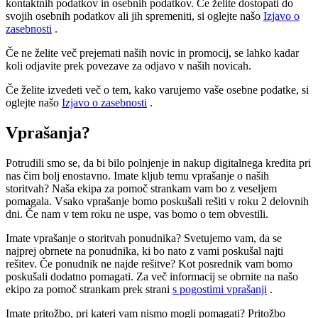
kontaktnih podatkov in osebnih podatkov. Če želite dostopati do
svojih osebnih podatkov ali jih spremeniti, si oglejte našo
Izjavo o
zasebnosti
.
Če ne želite več prejemati naših novic in promocij, se lahko kadar
koli odjavite prek povezave za odjavo v naših novicah.
Če želite izvedeti več o tem, kako varujemo vaše osebne podatke, si
oglejte našo
Izjavo o zasebnosti
.
Vprašanja?
Potrudili smo se, da bi bilo polnjenje in nakup digitalnega kredita pri
nas čim bolj enostavno. Imate kljub temu vprašanje o naših
storitvah? Naša ekipa za pomoč strankam vam bo z veseljem
pomagala. Vsako vprašanje bomo poskušali rešiti v roku 2 delovnih
dni. Če nam v tem roku ne uspe, vas bomo o tem obvestili.
Imate vprašanje o storitvah ponudnika? Svetujemo vam, da se
najprej obrnete na ponudnika, ki bo nato z vami poskušal najti
rešitev. Če ponudnik ne najde rešitve? Kot posrednik vam bomo
poskušali dodatno pomagati. Za več informacij se obrnite na našo
ekipo za pomoč strankam prek strani
s pogostimi vprašanji
.
Imate pritožbo, pri kateri vam nismo mogli pomagati? Pritožbo