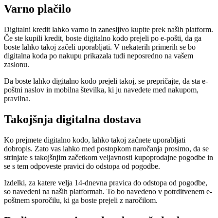
Varno plačilo
Digitalni kredit lahko varno in zanesljivo kupite prek naših platform.
Če ste kupili kredit, boste digitalno kodo prejeli po e-pošti, da ga
boste lahko takoj začeli uporabljati. V nekaterih primerih se bo
digitalna koda po nakupu prikazala tudi neposredno na vašem
zaslonu.
Da boste lahko digitalno kodo prejeli takoj, se prepričajte, da sta e-
poštni naslov in mobilna številka, ki ju navedete med nakupom,
pravilna.
Takojšnja digitalna dostava
Ko prejmete digitalno kodo, lahko takoj začnete uporabljati
dobropis. Zato vas lahko med postopkom naročanja prosimo, da se
strinjate s takojšnjim začetkom veljavnosti kupoprodajne pogodbe in
se s tem odpoveste pravici do odstopa od pogodbe.
Izdelki, za katere velja 14-dnevna pravica do odstopa od pogodbe,
so navedeni na naših platformah. To bo navedeno v potrditvenem e-
poštnem sporočilu, ki ga boste prejeli z naročilom.