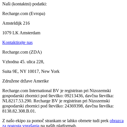
Naši (kontaktni) podatki:
Recharge.com (Evropa)
Amsteldijk 216
1079 LK Amsterdam
Kontaktirajte nas
Recharge.com (ZDA)
Vzhodna 45. ulica 228,
Suita 9E, NY 10017, New York
Združene države Amerike
Recharge.com International BV je registriran pri Nizozemski
gospodarski zbornici pod številko: 09213436, davčna številka:
NL8217.53.290. Recharge BV je registriran pri Nizozemski
gospodarski zbornici pod številko: 24369398, davčna številka:
8138.82.308.B.01.
Z našo ekipo za pomoč strankam se lahko obrnete tudi prek
obrazca
za pogosta vprašanja
na naših platformah.