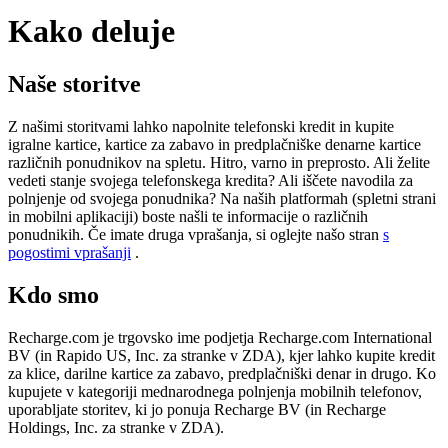
Kako deluje
Naše storitve
Z našimi storitvami lahko napolnite telefonski kredit in kupite
igralne kartice, kartice za zabavo in predplačniške denarne kartice
različnih ponudnikov na spletu. Hitro, varno in preprosto. Ali želite
vedeti stanje svojega telefonskega kredita? Ali iščete navodila za
polnjenje od svojega ponudnika? Na naših platformah (spletni strani
in mobilni aplikaciji) boste našli te informacije o različnih
ponudnikih. Če imate druga vprašanja, si oglejte našo stran
s
pogostimi vprašanji
.
Kdo smo
Recharge.com je trgovsko ime podjetja Recharge.com International
BV (in Rapido US, Inc. za stranke v ZDA), kjer lahko kupite kredit
za klice, darilne kartice za zabavo, predplačniški denar in drugo. Ko
kupujete v kategoriji mednarodnega polnjenja mobilnih telefonov,
uporabljate storitev, ki jo ponuja Recharge BV (in Recharge
Holdings, Inc. za stranke v ZDA).