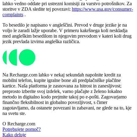
lahko vedno oddate pri ustrezni komisiji za varstvo potrošnikov. Za
storitve v ZDA sledite tej povezavi:
https://www.usa.gov/consumer-
complaints
.
To besedilo je napisano v angleščini. Prevod v druge jezike je na
voljo le zaradi lažje uporabe. V primeru kakršnega koli neskladja
med angleškim besedilom in njegovim prevodom v kateri koli drug
jezik prevlada izvirna angleška različica.
Na Recharge.com lahko v nekaj sekundah napolnite kredit za
mobilni telefon, kupite igralne bone ali predplačniške plačilne
kartice. Naša platforma je zasnovana za hitrost in zanesljivost;
preprosto izberite svoj izdelek, varno plačajte z želeno lokalno
metodo in digitalno kodo prejmite takoj po e-pošti. Zagovarjamo
finančno fleksibilnost in globalno povezljivost, s čimer
zagotavljamo, da ostanete povezani in zabavani, ne glede na to, kje
na svetu ste.
O Recharge.com
Potrebujete pomoč?
Kako deluje