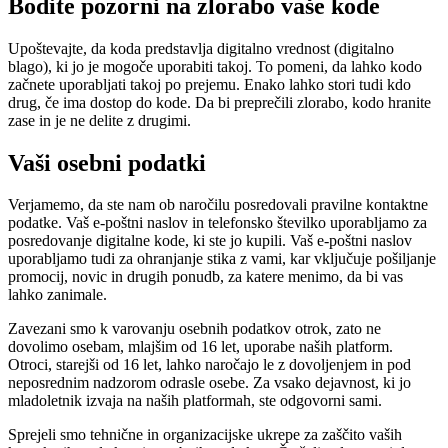
Bodite pozorni na zlorabo vaše kode
Upoštevajte, da koda predstavlja digitalno vrednost (digitalno
blago), ki jo je mogoče uporabiti takoj. To pomeni, da lahko kodo
začnete uporabljati takoj po prejemu. Enako lahko stori tudi kdo
drug, če ima dostop do kode. Da bi preprečili zlorabo, kodo hranite
zase in je ne delite z drugimi.
Vaši osebni podatki
Verjamemo, da ste nam ob naročilu posredovali pravilne kontaktne
podatke. Vaš e-poštni naslov in telefonsko številko uporabljamo za
posredovanje digitalne kode, ki ste jo kupili. Vaš e-poštni naslov
uporabljamo tudi za ohranjanje stika z vami, kar vključuje pošiljanje
promocij, novic in drugih ponudb, za katere menimo, da bi vas
lahko zanimale.
Zavezani smo k varovanju osebnih podatkov otrok, zato ne
dovolimo osebam, mlajšim od 16 let, uporabe naših platform.
Otroci, starejši od 16 let, lahko naročajo le z dovoljenjem in pod
neposrednim nadzorom odrasle osebe. Za vsako dejavnost, ki jo
mladoletnik izvaja na naših platformah, ste odgovorni sami.
Sprejeli smo tehnične in organizacijske ukrepe za zaščito vaših