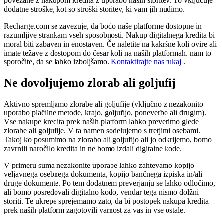
povezane z nakupom kredita z uporabo naših storitev. To vključuje
dodatne stroške, kot so stroški storitev, ki vam jih nudimo.
Recharge.com se zavezuje, da bodo naše platforme dostopne in
razumljive strankam vseh sposobnosti. Nakup digitalnega kredita bi
moral biti zabaven in enostaven. Če naletite na kakršne koli ovire ali
imate težave z dostopom do česar koli na naših platformah, nam to
sporočite, da se lahko izboljšamo.
Kontaktirajte nas tukaj
.
Ne dovoljujemo zlorab ali goljufij
Aktivno spremljamo zlorabe ali goljufije (vključno z nezakonito
uporabo plačilne metode, krajo, goljufijo, poneverbo ali drugim).
Vse nakupe kredita prek naših platform lahko preverimo glede
zlorabe ali goljufije. V ta namen sodelujemo s tretjimi osebami.
Takoj ko posumimo na zlorabo ali goljufijo ali jo odkrijemo, bomo
zavrnili naročilo kredita in ne bomo izdali digitalne kode.
V primeru suma nezakonite uporabe lahko zahtevamo kopijo
veljavnega osebnega dokumenta, kopijo bančnega izpiska in/ali
druge dokumente. Po tem dodatnem preverjanju se lahko odločimo,
ali bomo posredovali digitalno kodo, vendar tega nismo dolžni
storiti. Te ukrepe sprejemamo zato, da bi postopek nakupa kredita
prek naših platform zagotovili varnost za vas in vse ostale.