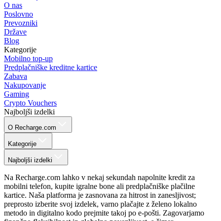
O nas
Poslovno
Prevozniki
Države
Blog
Kategorije
Mobilno top-up
Predplačniške kreditne kartice
Zabava
Nakupovanje
Gaming
Crypto Vouchers
Najboljši izdelki
O Recharge.com
Kategorije
Najboljši izdelki
Na Recharge.com lahko v nekaj sekundah napolnite kredit za
mobilni telefon, kupite igralne bone ali predplačniške plačilne
kartice. Naša platforma je zasnovana za hitrost in zanesljivost;
preprosto izberite svoj izdelek, varno plačajte z želeno lokalno
metodo in digitalno kodo prejmite takoj po e-pošti. Zagovarjamo