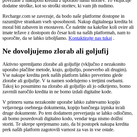
povezane z nakupom kredita z uporabo naših storitev. To vključuje
dodatne stroške, kot so stroški storitev, ki vam jih nudimo.
Recharge.com se zavezuje, da bodo naše platforme dostopne in
razumljive strankam vseh sposobnosti. Nakup digitalnega kredita bi
moral biti zabaven in enostaven. Če naletite na kakršne koli ovire ali
imate težave z dostopom do česar koli na naših platformah, nam to
sporočite, da se lahko izboljšamo.
Kontaktirajte nas tukaj
.
Ne dovoljujemo zlorab ali goljufij
Aktivno spremljamo zlorabe ali goljufije (vključno z nezakonito
uporabo plačilne metode, krajo, goljufijo, poneverbo ali drugim).
Vse nakupe kredita prek naših platform lahko preverimo glede
zlorabe ali goljufije. V ta namen sodelujemo s tretjimi osebami.
Takoj ko posumimo na zlorabo ali goljufijo ali jo odkrijemo, bomo
zavrnili naročilo kredita in ne bomo izdali digitalne kode.
V primeru suma nezakonite uporabe lahko zahtevamo kopijo
veljavnega osebnega dokumenta, kopijo bančnega izpiska in/ali
druge dokumente. Po tem dodatnem preverjanju se lahko odločimo,
ali bomo posredovali digitalno kodo, vendar tega nismo dolžni
storiti. Te ukrepe sprejemamo zato, da bi postopek nakupa kredita
prek naših platform zagotovili varnost za vas in vse ostale.