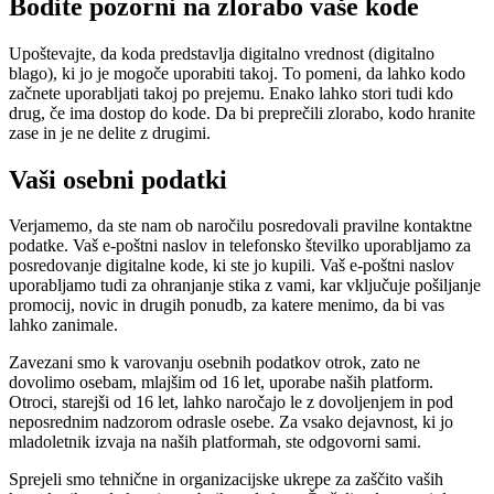
Bodite pozorni na zlorabo vaše kode
Upoštevajte, da koda predstavlja digitalno vrednost (digitalno
blago), ki jo je mogoče uporabiti takoj. To pomeni, da lahko kodo
začnete uporabljati takoj po prejemu. Enako lahko stori tudi kdo
drug, če ima dostop do kode. Da bi preprečili zlorabo, kodo hranite
zase in je ne delite z drugimi.
Vaši osebni podatki
Verjamemo, da ste nam ob naročilu posredovali pravilne kontaktne
podatke. Vaš e-poštni naslov in telefonsko številko uporabljamo za
posredovanje digitalne kode, ki ste jo kupili. Vaš e-poštni naslov
uporabljamo tudi za ohranjanje stika z vami, kar vključuje pošiljanje
promocij, novic in drugih ponudb, za katere menimo, da bi vas
lahko zanimale.
Zavezani smo k varovanju osebnih podatkov otrok, zato ne
dovolimo osebam, mlajšim od 16 let, uporabe naših platform.
Otroci, starejši od 16 let, lahko naročajo le z dovoljenjem in pod
neposrednim nadzorom odrasle osebe. Za vsako dejavnost, ki jo
mladoletnik izvaja na naših platformah, ste odgovorni sami.
Sprejeli smo tehnične in organizacijske ukrepe za zaščito vaših