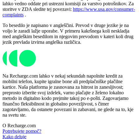
lahko vedno oddate pri ustrezni komisiji za varstvo potrošnikov. Za
storitve v ZDA sledite tej povezavi:
https://www.usa.gov/consumer-
complaints
.
To besedilo je napisano v angleščini. Prevod v druge jezike je na
voljo le zaradi lažje uporabe. V primeru kakršnega koli neskladja
med angleškim besedilom in njegovim prevodom v kateri koli drug
jezik prevlada izvirna angleška različica.
Na Recharge.com lahko v nekaj sekundah napolnite kredit za
mobilni telefon, kupite igralne bone ali predplačniške plačilne
kartice. Naša platforma je zasnovana za hitrost in zanesljivost;
preprosto izberite svoj izdelek, varno plačajte z želeno lokalno
metodo in digitalno kodo prejmite takoj po e-pošti. Zagovarjamo
finančno fleksibilnost in globalno povezljivost, s čimer
zagotavljamo, da ostanete povezani in zabavani, ne glede na to, kje
na svetu ste.
O Recharge.com
Potrebujete pomoč?
Kako deluje