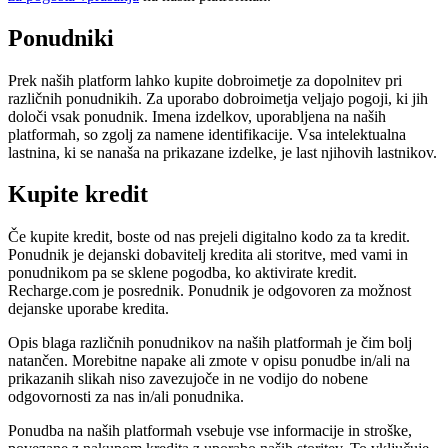
Ponudniki
Prek naših platform lahko kupite dobroimetje za dopolnitev pri
različnih ponudnikih. Za uporabo dobroimetja veljajo pogoji, ki jih
določi vsak ponudnik. Imena izdelkov, uporabljena na naših
platformah, so zgolj za namene identifikacije. Vsa intelektualna
lastnina, ki se nanaša na prikazane izdelke, je last njihovih lastnikov.
Kupite kredit
Če kupite kredit, boste od nas prejeli digitalno kodo za ta kredit.
Ponudnik je dejanski dobavitelj kredita ali storitve, med vami in
ponudnikom pa se sklene pogodba, ko aktivirate kredit.
Recharge.com je posrednik. Ponudnik je odgovoren za možnost
dejanske uporabe kredita.
Opis blaga različnih ponudnikov na naših platformah je čim bolj
natančen. Morebitne napake ali zmote v opisu ponudbe in/ali na
prikazanih slikah niso zavezujoče in ne vodijo do nobene
odgovornosti za nas in/ali ponudnika.
Ponudba na naših platformah vsebuje vse informacije in stroške,