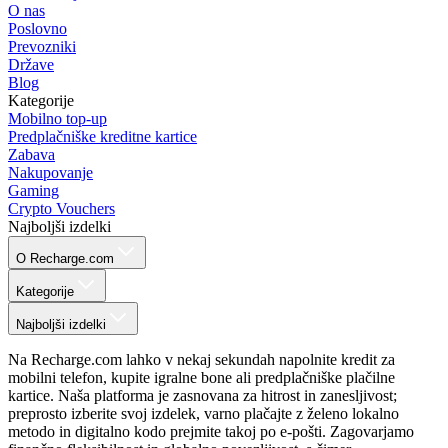
O nas
Poslovno
Prevozniki
Države
Blog
Kategorije
Mobilno top-up
Predplačniške kreditne kartice
Zabava
Nakupovanje
Gaming
Crypto Vouchers
Najboljši izdelki
O Recharge.com
Kategorije
Najboljši izdelki
Na Recharge.com lahko v nekaj sekundah napolnite kredit za
mobilni telefon, kupite igralne bone ali predplačniške plačilne
kartice. Naša platforma je zasnovana za hitrost in zanesljivost;
preprosto izberite svoj izdelek, varno plačajte z želeno lokalno
metodo in digitalno kodo prejmite takoj po e-pošti. Zagovarjamo