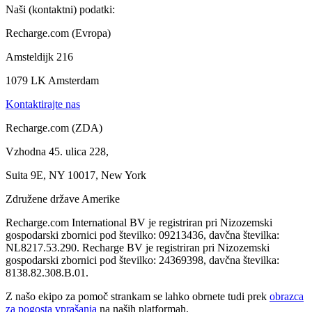
Naši (kontaktni) podatki:
Recharge.com (Evropa)
Amsteldijk 216
1079 LK Amsterdam
Kontaktirajte nas
Recharge.com (ZDA)
Vzhodna 45. ulica 228,
Suita 9E, NY 10017, New York
Združene države Amerike
Recharge.com International BV je registriran pri Nizozemski
gospodarski zbornici pod številko: 09213436, davčna številka:
NL8217.53.290. Recharge BV je registriran pri Nizozemski
gospodarski zbornici pod številko: 24369398, davčna številka:
8138.82.308.B.01.
Z našo ekipo za pomoč strankam se lahko obrnete tudi prek
obrazca
za pogosta vprašanja
na naših platformah.