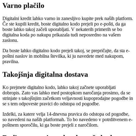
Varno plačilo
Digitalni kredit lahko varno in zanesljivo kupite prek naših platform.
Če ste kupili kredit, boste digitalno kodo prejeli po e-pošti, da ga
boste lahko takoj začeli uporabljati. V nekaterih primerih se bo
digitalna koda po nakupu prikazala tudi neposredno na vašem
zaslonu.
Da boste lahko digitalno kodo prejeli takoj, se prepričajte, da sta e-
poštni naslov in mobilna številka, ki ju navedete med nakupom,
pravilna.
Takojšnja digitalna dostava
Ko prejmete digitalno kodo, lahko takoj začnete uporabljati
dobropis. Zato vas lahko med postopkom naročanja prosimo, da se
strinjate s takojšnjim začetkom veljavnosti kupoprodajne pogodbe in
se s tem odpoveste pravici do odstopa od pogodbe.
Izdelki, za katere velja 14-dnevna pravica do odstopa od pogodbe,
so navedeni na naših platformah. To bo navedeno v potrditvenem e-
poštnem sporočilu, ki ga boste prejeli z naročilom.