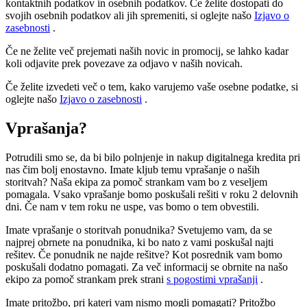
kontaktnih podatkov in osebnih podatkov. Če želite dostopati do
svojih osebnih podatkov ali jih spremeniti, si oglejte našo
Izjavo o
zasebnosti
.
Če ne želite več prejemati naših novic in promocij, se lahko kadar
koli odjavite prek povezave za odjavo v naših novicah.
Če želite izvedeti več o tem, kako varujemo vaše osebne podatke, si
oglejte našo
Izjavo o zasebnosti
.
Vprašanja?
Potrudili smo se, da bi bilo polnjenje in nakup digitalnega kredita pri
nas čim bolj enostavno. Imate kljub temu vprašanje o naših
storitvah? Naša ekipa za pomoč strankam vam bo z veseljem
pomagala. Vsako vprašanje bomo poskušali rešiti v roku 2 delovnih
dni. Če nam v tem roku ne uspe, vas bomo o tem obvestili.
Imate vprašanje o storitvah ponudnika? Svetujemo vam, da se
najprej obrnete na ponudnika, ki bo nato z vami poskušal najti
rešitev. Če ponudnik ne najde rešitve? Kot posrednik vam bomo
poskušali dodatno pomagati. Za več informacij se obrnite na našo
ekipo za pomoč strankam prek strani
s pogostimi vprašanji
.
Imate pritožbo, pri kateri vam nismo mogli pomagati? Pritožbo