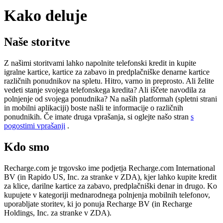
Kako deluje
Naše storitve
Z našimi storitvami lahko napolnite telefonski kredit in kupite
igralne kartice, kartice za zabavo in predplačniške denarne kartice
različnih ponudnikov na spletu. Hitro, varno in preprosto. Ali želite
vedeti stanje svojega telefonskega kredita? Ali iščete navodila za
polnjenje od svojega ponudnika? Na naših platformah (spletni strani
in mobilni aplikaciji) boste našli te informacije o različnih
ponudnikih. Če imate druga vprašanja, si oglejte našo stran
s
pogostimi vprašanji
.
Kdo smo
Recharge.com je trgovsko ime podjetja Recharge.com International
BV (in Rapido US, Inc. za stranke v ZDA), kjer lahko kupite kredit
za klice, darilne kartice za zabavo, predplačniški denar in drugo. Ko
kupujete v kategoriji mednarodnega polnjenja mobilnih telefonov,
uporabljate storitev, ki jo ponuja Recharge BV (in Recharge
Holdings, Inc. za stranke v ZDA).