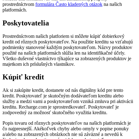
prostredníctvom
formulára Často kladených otázok
na našich
platformách.
Poskytovatelia
Prostredníctvom našich platforiem si môžete kúpiť dobierkový
kredit od rôznych poskytovateľov. Na použitie kreditu sa vzťahujú
podmienky stanovené každým poskytovateľom. Názvy produktov
použité na našich platformách slúžia len na identifikačné účely.
Všetko duševné vlastníctvo týkajúce sa zobrazených produktov je
majetkom ich príslušných vlastníkov.
Kúpiť kredit
Ak si zakúpite kredit, dostanete od nás digitálny kód pre tento
kredit. Poskytovateľ je skutočným dodávateľom kreditu alebo
služby a medzi vami a poskytovateľom vzniká zmluva pri aktivácii
kreditu. Recharge.com je sprostredkovateľ. Poskytovateľ je
zodpovedný za možnosť skutočného využitia kreditu.
Popis tovaru od rôznych poskytovateľov na našich platformách je
čo najpresnejší. Akékoľvek chyby alebo omyly v popise ponuky
a/alebo na zobrazených obrázkoch nie sú záväzné a nevedú k