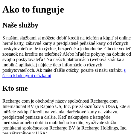
Ako to funguje
Naše služby
S našimi službami si môžete dobiť kredit na telefón a kúpiť si online
herné karty, zábavné karty a predplatené peňažné karty od rôznych
poskytovateľov. Je to rýchle, bezpečné a jednoduché. Chcete vedieť
zostatok na kredite na telefóne? Alebo hľadáte pokyny na dobitie od
svojho poskytovateľa? Na našich platformách (webová stránka a
mobilná aplikácia) nájdete tieto informácie o rôznych
poskytovateľoch. Ak máte ďalšie otázky, pozrite si našu stránku
s
často kladenými otázkami
.
Kto sme
Recharge.com je obchodný názov spoločnosti Recharge.com
International BV (a Rapido US, Inc. pre zákazníkov v USA), kde si
môžete zakúpiť kredit na volania, darčekové karty na zábavu,
predplatené peniaze a ďalšie. Keď nakupujete z kategórie
medzinárodného dobitia mobilného kreditu, využívate službu
ponúkanú spoločnosťou Recharge BV (a Recharge Holdings, Inc.
pre zákazníkov v USA).