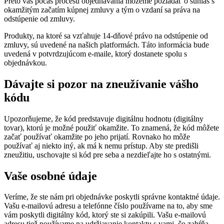
Preto vás počas procesu objednávania môžeme požiadať o súhlas s
okamžitým začatím kúpnej zmluvy a tým o vzdaní sa práva na
odstúpenie od zmluvy.
Produkty, na ktoré sa vzťahuje 14-dňové právo na odstúpenie od
zmluvy, sú uvedené na našich platformách. Táto informácia bude
uvedená v potvrdzujúcom e-maile, ktorý dostanete spolu s
objednávkou.
Dávajte si pozor na zneužívanie vášho
kódu
Upozorňujeme, že kód predstavuje digitálnu hodnotu (digitálny
tovar), ktorú je možné použiť okamžite. To znamená, že kód môžete
začať používať okamžite po jeho prijatí. Rovnako ho môže
používať aj niekto iný, ak má k nemu prístup. Aby ste predišli
zneužitiu, uschovajte si kód pre seba a nezdieľajte ho s ostatnými.
Vaše osobné údaje
Veríme, že ste nám pri objednávke poskytli správne kontaktné údaje.
Vašu e-mailovú adresu a telefónne číslo používame na to, aby sme
vám poskytli digitálny kód, ktorý ste si zakúpili. Vašu e-mailovú
adresu tiež používame na udržiavanie kontaktu s vami, čo zahŕňa