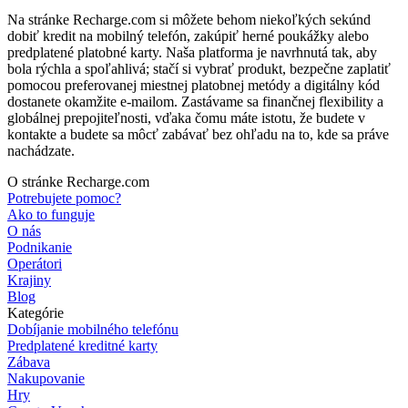
Na stránke Recharge.com si môžete behom niekoľkých sekúnd
dobiť kredit na mobilný telefón, zakúpiť herné poukážky alebo
predplatené platobné karty. Naša platforma je navrhnutá tak, aby
bola rýchla a spoľahlivá; stačí si vybrať produkt, bezpečne zaplatiť
pomocou preferovanej miestnej platobnej metódy a digitálny kód
dostanete okamžite e-mailom. Zastávame sa finančnej flexibility a
globálnej prepojiteľnosti, vďaka čomu máte istotu, že budete v
kontakte a budete sa môcť zabávať bez ohľadu na to, kde sa práve
nachádzate.
O stránke Recharge.com
Potrebujete pomoc?
Ako to funguje
O nás
Podnikanie
Operátori
Krajiny
Blog
Kategórie
Dobíjanie mobilného telefónu
Predplatené kreditné karty
Zábava
Nakupovanie
Hry