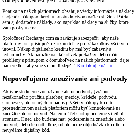
žiadnej zodpovednosti pre nás a/alebo poskytovateľa.
Ponuka na našich platformách obsahuje všetky informácie a náklady
spojené s nákupom kreditu prostredníctvom našich služieb. Patria
sem aj dodatočné náklady, ako napríklad náklady na služby, ktoré
vám poskytujeme.
Spoločnosť Recharge.com sa zaväzuje zabezpečiť, aby naše
platformy boli prístupné a zrozumiteľné pre zákazníkov všetkých
úrovní. Nákup digitálneho kreditu by mal byť zábavný a
jednoduchý. Ak narazíte na akékoľvek prekážky alebo máte
problémy s prístupom k čomukoľvek na našich platformách, dajte
nám vedieť, aby sme sa mohli zlepšiť.
Kontaktujte nás tu
.
Nepovoľujeme zneužívanie ani podvody
Aktívne sledujeme zneužívanie alebo podvody (vrátane
nezákonného použitia platobnej metódy, krádeže, podvodu,
sprenevery alebo iných prípadov). Všetky nákupy kreditu
prostredníctvom našich platforiem môžu byť kontrolované na
zneužitie alebo podvod. Na tento účel spolupracujeme s tretími
stranami. Hneď ako budeme mať podozrenie na zneužitie alebo
podvod, alebo ich odhalíme, odmietneme objednávku kreditu a
nevydáme digitálny kód.