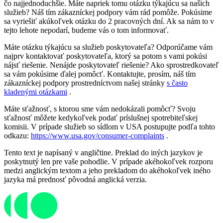
čo najjednoduchšie. Máte napriek tomu otázku týkajúcu sa našich
služieb? Náš tím zákazníckej podpory vám rád pomôže. Pokúsime
sa vyriešiť akúkoľvek otázku do 2 pracovných dní. Ak sa nám to v
tejto lehote nepodarí, budeme vás o tom informovať.
Máte otázku týkajúcu sa služieb poskytovateľa? Odporúčame vám
najprv kontaktovať poskytovateľa, ktorý sa potom s vami pokúsi
nájsť riešenie. Nenájde poskytovateľ riešenie? Ako sprostredkovateľ
sa vám pokúsime ďalej pomôcť. Kontaktujte, prosím, náš tím
zákazníckej podpory prostredníctvom našej stránky
s často
kladenými otázkami
.
Máte sťažnosť, s ktorou sme vám nedokázali pomôcť? Svoju
sťažnosť môžete kedykoľvek podať príslušnej spotrebiteľskej
komisii. V prípade služieb so sídlom v USA postupujte podľa tohto
odkazu:
https://www.usa.gov/consumer-complaints
.
Tento text je napísaný v angličtine. Preklad do iných jazykov je
poskytnutý len pre vaše pohodlie. V prípade akéhokoľvek rozporu
medzi anglickým textom a jeho prekladom do akéhokoľvek iného
jazyka má prednosť pôvodná anglická verzia.