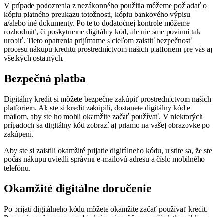
V prípade podozrenia z nezákonného použitia môžeme požiadať o
kópiu platného preukazu totožnosti, kópiu bankového výpisu
a/alebo iné dokumenty. Po tejto dodatočnej kontrole môžeme
rozhodnúť, či poskytneme digitálny kód, ale nie sme povinní tak
urobiť. Tieto opatrenia prijímame s cieľom zaistiť bezpečnosť
procesu nákupu kreditu prostredníctvom našich platforiem pre vás aj
všetkých ostatných.
Bezpečná platba
Digitálny kredit si môžete bezpečne zakúpiť prostredníctvom našich
platforiem. Ak ste si kredit zakúpili, dostanete digitálny kód e-
mailom, aby ste ho mohli okamžite začať používať. V niektorých
prípadoch sa digitálny kód zobrazí aj priamo na vašej obrazovke po
zakúpení.
Aby ste si zaistili okamžité prijatie digitálneho kódu, uistite sa, že ste
počas nákupu uviedli správnu e-mailovú adresu a číslo mobilného
telefónu.
Okamžité digitálne doručenie
Po prijatí digitálneho kódu môžete okamžite začať používať kredit.