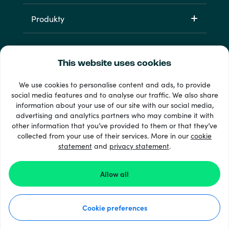
Produkty
This website uses cookies
We use cookies to personalise content and ads, to provide
social media features and to analyse our traffic. We also share
information about your use of our site with our social media,
33 + spôsoby platby
advertising and analytics partners who may combine it with
Vidieť všetko
other information that you’ve provided to them or that they’ve
collected from your use of their services. More in our
cookie
statement
and
privacy statement
.
© Recharge.com
Allow all
Ako to funguje
Cookie preferences
Vyhlásenie o ochrane osobných údajov