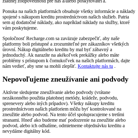
žiadnej zodpovednosti pre nás a/alebo poskytovateľa.
Ponuka na našich platformách obsahuje všetky informácie a náklady
spojené s nákupom kreditu prostredníctvom našich služieb. Patria
sem aj dodatočné náklady, ako napríklad náklady na služby, ktoré
vám poskytujeme.
Spoločnosť Recharge.com sa zaväzuje zabezpečiť, aby naše
platformy boli prístupné a zrozumiteľné pre zákazníkov všetkých
úrovní. Nákup digitálneho kreditu by mal byť zábavný a
jednoduchý. Ak narazíte na akékoľvek prekážky alebo máte
problémy s prístupom k čomukoľvek na našich platformách, dajte
nám vedieť, aby sme sa mohli zlepšiť.
Kontaktujte nás tu
.
Nepovoľujeme zneužívanie ani podvody
Aktívne sledujeme zneužívanie alebo podvody (vrátane
nezákonného použitia platobnej metódy, krádeže, podvodu,
sprenevery alebo iných prípadov). Všetky nákupy kreditu
prostredníctvom našich platforiem môžu byť kontrolované na
zneužitie alebo podvod. Na tento účel spolupracujeme s tretími
stranami. Hneď ako budeme mať podozrenie na zneužitie alebo
podvod, alebo ich odhalíme, odmietneme objednávku kreditu a
nevydáme digitálny kód.