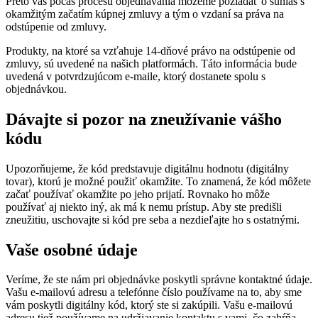
Preto vás počas procesu objednávania môžeme požiadať o súhlas s
okamžitým začatím kúpnej zmluvy a tým o vzdaní sa práva na
odstúpenie od zmluvy.
Produkty, na ktoré sa vzťahuje 14-dňové právo na odstúpenie od
zmluvy, sú uvedené na našich platformách. Táto informácia bude
uvedená v potvrdzujúcom e-maile, ktorý dostanete spolu s
objednávkou.
Dávajte si pozor na zneužívanie vášho
kódu
Upozorňujeme, že kód predstavuje digitálnu hodnotu (digitálny
tovar), ktorú je možné použiť okamžite. To znamená, že kód môžete
začať používať okamžite po jeho prijatí. Rovnako ho môže
používať aj niekto iný, ak má k nemu prístup. Aby ste predišli
zneužitiu, uschovajte si kód pre seba a nezdieľajte ho s ostatnými.
Vaše osobné údaje
Veríme, že ste nám pri objednávke poskytli správne kontaktné údaje.
Vašu e-mailovú adresu a telefónne číslo používame na to, aby sme
vám poskytli digitálny kód, ktorý ste si zakúpili. Vašu e-mailovú
adresu tiež používame na udržiavanie kontaktu s vami, čo zahŕňa