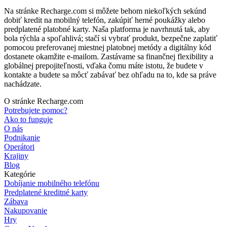
Na stránke Recharge.com si môžete behom niekoľkých sekúnd
dobiť kredit na mobilný telefón, zakúpiť herné poukážky alebo
predplatené platobné karty. Naša platforma je navrhnutá tak, aby
bola rýchla a spoľahlivá; stačí si vybrať produkt, bezpečne zaplatiť
pomocou preferovanej miestnej platobnej metódy a digitálny kód
dostanete okamžite e-mailom. Zastávame sa finančnej flexibility a
globálnej prepojiteľnosti, vďaka čomu máte istotu, že budete v
kontakte a budete sa môcť zabávať bez ohľadu na to, kde sa práve
nachádzate.
O stránke Recharge.com
Potrebujete pomoc?
Ako to funguje
O nás
Podnikanie
Operátori
Krajiny
Blog
Kategórie
Dobíjanie mobilného telefónu
Predplatené kreditné karty
Zábava
Nakupovanie
Hry