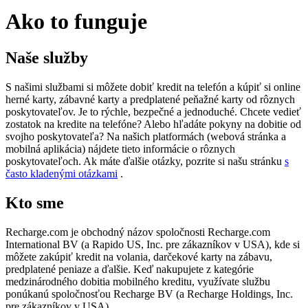
Ako to funguje
Naše služby
S našimi službami si môžete dobiť kredit na telefón a kúpiť si online
herné karty, zábavné karty a predplatené peňažné karty od rôznych
poskytovateľov. Je to rýchle, bezpečné a jednoduché. Chcete vedieť
zostatok na kredite na telefóne? Alebo hľadáte pokyny na dobitie od
svojho poskytovateľa? Na našich platformách (webová stránka a
mobilná aplikácia) nájdete tieto informácie o rôznych
poskytovateľoch. Ak máte ďalšie otázky, pozrite si našu stránku
s
často kladenými otázkami
.
Kto sme
Recharge.com je obchodný názov spoločnosti Recharge.com
International BV (a Rapido US, Inc. pre zákazníkov v USA), kde si
môžete zakúpiť kredit na volania, darčekové karty na zábavu,
predplatené peniaze a ďalšie. Keď nakupujete z kategórie
medzinárodného dobitia mobilného kreditu, využívate službu
ponúkanú spoločnosťou Recharge BV (a Recharge Holdings, Inc.
pre zákazníkov v USA).