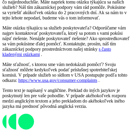
čo najjednoduchšie. Máte napriek tomu otázku týkajúcu sa našich
služieb? Náš tím zákazníckej podpory vám rád pomôže. Pokúsime
sa vyriešiť akúkoľvek otázku do 2 pracovných dní. Ak sa nám to v
tejto lehote nepodarí, budeme vás o tom informovať.
Máte otázku týkajúcu sa služieb poskytovateľa? Odporúčame vám
najprv kontaktovať poskytovateľa, ktorý sa potom s vami pokúsi
nájsť riešenie. Nenájde poskytovateľ riešenie? Ako sprostredkovateľ
sa vám pokúsime ďalej pomôcť. Kontaktujte, prosím, náš tím
zákazníckej podpory prostredníctvom našej stránky
s často
kladenými otázkami
.
Máte sťažnosť, s ktorou sme vám nedokázali pomôcť? Svoju
sťažnosť môžete kedykoľvek podať príslušnej spotrebiteľskej
komisii. V prípade služieb so sídlom v USA postupujte podľa tohto
odkazu:
https://www.usa.gov/consumer-complaints
.
Tento text je napísaný v angličtine. Preklad do iných jazykov je
poskytnutý len pre vaše pohodlie. V prípade akéhokoľvek rozporu
medzi anglickým textom a jeho prekladom do akéhokoľvek iného
jazyka má prednosť pôvodná anglická verzia.