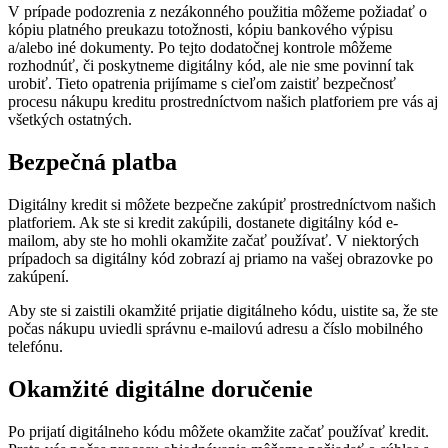
V prípade podozrenia z nezákonného použitia môžeme požiadať o
kópiu platného preukazu totožnosti, kópiu bankového výpisu
a/alebo iné dokumenty. Po tejto dodatočnej kontrole môžeme
rozhodnúť, či poskytneme digitálny kód, ale nie sme povinní tak
urobiť. Tieto opatrenia prijímame s cieľom zaistiť bezpečnosť
procesu nákupu kreditu prostredníctvom našich platforiem pre vás aj
všetkých ostatných.
Bezpečná platba
Digitálny kredit si môžete bezpečne zakúpiť prostredníctvom našich
platforiem. Ak ste si kredit zakúpili, dostanete digitálny kód e-
mailom, aby ste ho mohli okamžite začať používať. V niektorých
prípadoch sa digitálny kód zobrazí aj priamo na vašej obrazovke po
zakúpení.
Aby ste si zaistili okamžité prijatie digitálneho kódu, uistite sa, že ste
počas nákupu uviedli správnu e-mailovú adresu a číslo mobilného
telefónu.
Okamžité digitálne doručenie
Po prijatí digitálneho kódu môžete okamžite začať používať kredit.