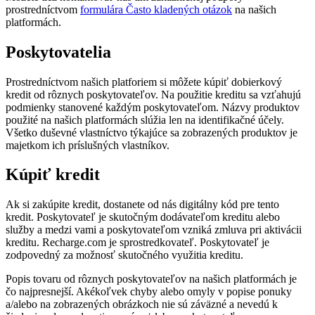
prostredníctvom
formulára Často kladených otázok
na našich
platformách.
Poskytovatelia
Prostredníctvom našich platforiem si môžete kúpiť dobierkový
kredit od rôznych poskytovateľov. Na použitie kreditu sa vzťahujú
podmienky stanovené každým poskytovateľom. Názvy produktov
použité na našich platformách slúžia len na identifikačné účely.
Všetko duševné vlastníctvo týkajúce sa zobrazených produktov je
majetkom ich príslušných vlastníkov.
Kúpiť kredit
Ak si zakúpite kredit, dostanete od nás digitálny kód pre tento
kredit. Poskytovateľ je skutočným dodávateľom kreditu alebo
služby a medzi vami a poskytovateľom vzniká zmluva pri aktivácii
kreditu. Recharge.com je sprostredkovateľ. Poskytovateľ je
zodpovedný za možnosť skutočného využitia kreditu.
Popis tovaru od rôznych poskytovateľov na našich platformách je
čo najpresnejší. Akékoľvek chyby alebo omyly v popise ponuky
a/alebo na zobrazených obrázkoch nie sú záväzné a nevedú k