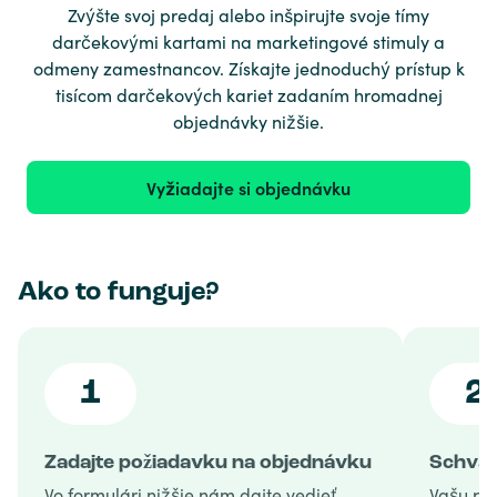
Zvýšte svoj predaj alebo inšpirujte svoje tímy
darčekovými kartami na marketingové stimuly a
odmeny zamestnancov. Získajte jednoduchý prístup k
tisícom darčekových kariet zadaním hromadnej
objednávky nižšie.
Vyžiadajte si objednávku
Ako to funguje?
1
2
Zadajte požiadavku na objednávku
Schvál
Vo formulári nižšie nám dajte vedieť,
Vašu po