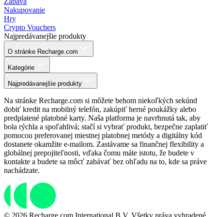
Zábava
Nakupovanie
Hry
Crypto Vouchers
Najpredávanejšie produkty
O stránke Recharge.com
Kategórie
Najpredávanejšie produkty
Na stránke Recharge.com si môžete behom niekoľkých sekúnd
dobiť kredit na mobilný telefón, zakúpiť herné poukážky alebo
predplatené platobné karty. Naša platforma je navrhnutá tak, aby
bola rýchla a spoľahlivá; stačí si vybrať produkt, bezpečne zaplatiť
pomocou preferovanej miestnej platobnej metódy a digitálny kód
dostanete okamžite e-mailom. Zastávame sa finančnej flexibility a
globálnej prepojiteľnosti, vďaka čomu máte istotu, že budete v
kontakte a budete sa môcť zabávať bez ohľadu na to, kde sa práve
nachádzate.
© 2026 Recharge.com International B.V. Všetky práva vyhradené.