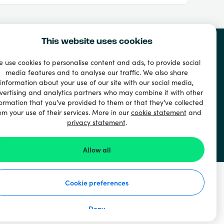
This website uses cookies
 use cookies to personalise content and ads, to provide social
media features and to analyse our traffic. We also share
u
information about your use of our site with our social media,
vertising and analytics partners who may combine it with other
ormation that you’ve provided to them or that they’ve collected
om your use of their services. More in our
cookie statement
and
privacy statement
.
Allow all
Cookie preferences
Deny
 ochrane osobných údajov
Vyhlásenie o súboroch cookie