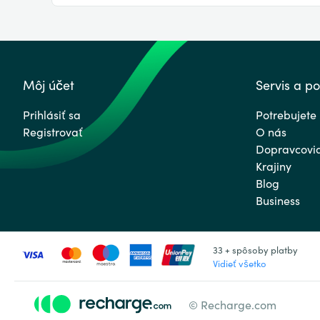
Môj účet
Servis a p
Prihlásiť sa
Potrebujete
Registrovať
O nás
Dopravcovi
Krajiny
Blog
Business
33 + spôsoby platby
Vidieť všetko
© Recharge.com