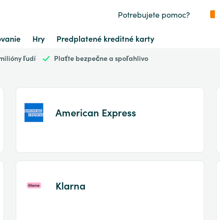
Potrebujete pomoc?
vanie
Hry
Predplatené kreditné karty
ilióny ľudí
Plaťte bezpečne a spoľahlivo
American Express
Item
1
of
Klarna
2