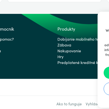
omocník
Produkty
We
 pomoc?
Dobíjanie mobilného telefón
Zábava
ad
inf
a
Nakupovanie
fr
Hry
Predplatené kreditné karty
Ako to funguje
Vyhlásenie o