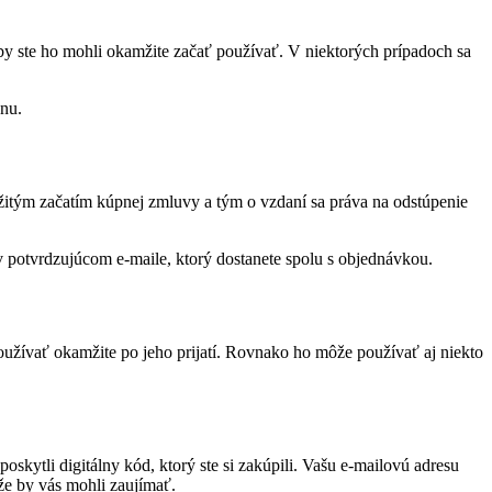
 aby ste ho mohli okamžite začať používať. V niektorých prípadoch sa
ónu.
žitým začatím kúpnej zmluvy a tým o vzdaní sa práva na odstúpenie
 potvrdzujúcom e-maile, ktorý dostanete spolu s objednávkou.
oužívať okamžite po jeho prijatí. Rovnako ho môže používať aj niekto
skytli digitálny kód, ktorý ste si zakúpili. Vašu e-mailovú adresu
že by vás mohli zaujímať.