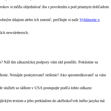
16 rokov si môžu objednávať iba s povolením a pod priamym dohľadom
sobným údajom alebo ich zmeniť, prečítajte si naše
Vyhlásenie o
ich newsletteroch.
žieb? Náš tím zákazníckej podpory vám rád pomôže. Pokúsime sa
šenie. Nenájde poskytovateľ riešenie? Ako sprostredkovateľ sa vám
de služieb so sídlom v USA postupujte podľa tohto odkazu:
 anglickým textom a jeho prekladom do akéhokoľvek iného jazyka má