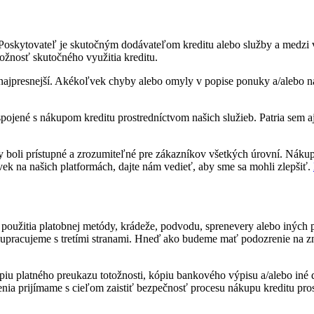
it. Poskytovateľ je skutočným dodávateľom kreditu alebo služby a medzi
žnosť skutočného využitia kreditu.
 najpresnejší. Akékoľvek chyby alebo omyly v popise ponuky a/alebo n
pojené s nákupom kreditu prostredníctvom našich služieb. Patria sem a
 boli prístupné a zrozumiteľné pre zákazníkov všetkých úrovní. Nákup
k na našich platformách, dajte nám vedieť, aby sme sa mohli zlepšiť.
oužitia platobnej metódy, krádeže, podvodu, sprenevery alebo iných p
lupracujeme s tretími stranami. Hneď ako budeme mať podozrenie na z
u platného preukazu totožnosti, kópiu bankového výpisu a/alebo iné 
renia prijímame s cieľom zaistiť bezpečnosť procesu nákupu kreditu pros