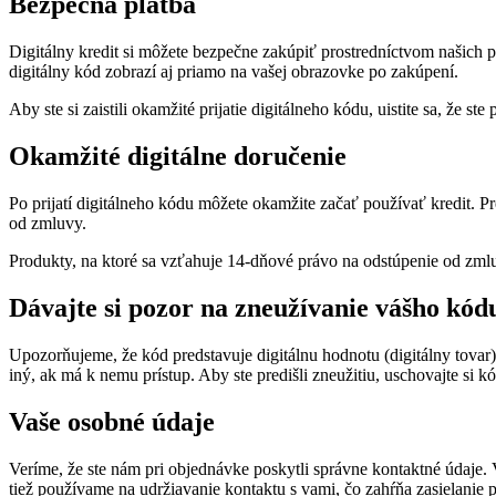
Bezpečná platba
Digitálny kredit si môžete bezpečne zakúpiť prostredníctvom našich pl
digitálny kód zobrazí aj priamo na vašej obrazovke po zakúpení.
Aby ste si zaistili okamžité prijatie digitálneho kódu, uistite sa, že 
Okamžité digitálne doručenie
Po prijatí digitálneho kódu môžete okamžite začať používať kredit.
od zmluvy.
Produkty, na ktoré sa vzťahuje 14-dňové právo na odstúpenie od zml
Dávajte si pozor na zneužívanie vášho kód
Upozorňujeme, že kód predstavuje digitálnu hodnotu (digitálny tovar
iný, ak má k nemu prístup. Aby ste predišli zneužitiu, uschovajte si k
Vaše osobné údaje
Veríme, že ste nám pri objednávke poskytli správne kontaktné údaje. V
tiež používame na udržiavanie kontaktu s vami, čo zahŕňa zasielanie 