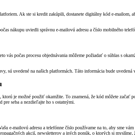
atforiem. Ak ste si kredit zakúpili, dostanete digitálny kód e-mailom,
ste počas nákupu uviedli správnu e-mailovú adresu a číslo mobilného telef
 Preto vás počas procesu objednávania môžeme požiadať o súhlas s okam
uvy, sú uvedené na našich platformách. Táto informácia bude uvedená v
u
), ktorú je možné použiť okamžite. To znamená, že kód môžete začať p
ód pre seba a nezdieľajte ho s ostatnými.
ašu e-mailovú adresu a telefónne číslo používame na to, aby sme vám po
propagačných akcií, newsletterov a iných ponúk, o ktorých si myslíme, 