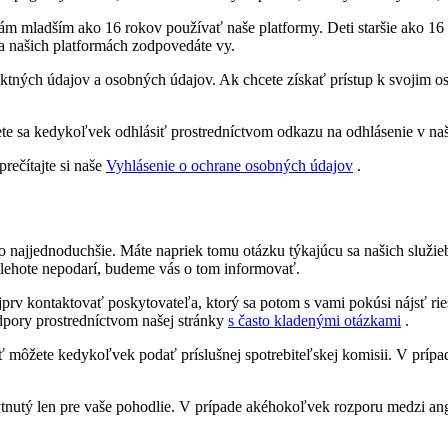
obám mladším ako 16 rokov používať naše platformy. Deti staršie ako 
 našich platformách zodpovedáte vy.
aktných údajov a osobných údajov. Ak chcete získať prístup k svojim o
ete sa kedykoľvek odhlásiť prostredníctvom odkazu na odhlásenie v naš
rečítajte si naše
Vyhlásenie o ochrane osobných údajov
.
s čo najjednoduchšie. Máte napriek tomu otázku týkajúcu sa našich slu
 lehote nepodarí, budeme vás o tom informovať.
rv kontaktovať poskytovateľa, ktorý sa potom s vami pokúsi nájsť rie
dpory prostredníctvom našej stránky
s často kladenými otázkami
.
môžete kedykoľvek podať príslušnej spotrebiteľskej komisii. V prípa
oskytnutý len pre vaše pohodlie. V prípade akéhokoľvek rozporu medzi