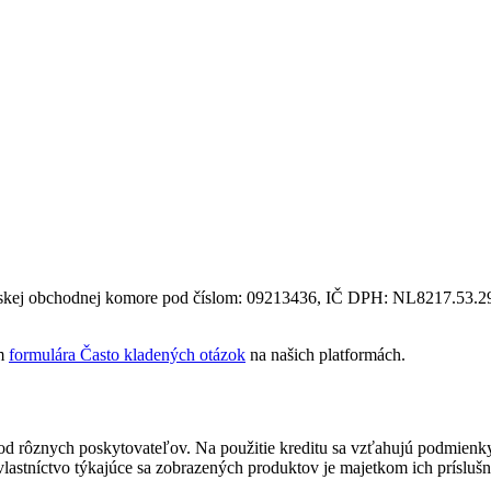
dskej obchodnej komore pod číslom: 09213436, IČ DPH: NL8217.53.29
om
formulára Často kladených otázok
na našich platformách.
it od rôznych poskytovateľov. Na použitie kreditu sa vzťahujú podmie
 vlastníctvo týkajúce sa zobrazených produktov je majetkom ich príslušn