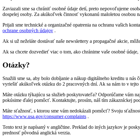
Zaviazali sme sa chrániť osobné údaje detí, preto nepovoľujeme os
dospelej osoby. Za akúkoľvek činnosť vykonanú maloletou osobou na
Prijali sme technické a organizačné opatrenia na ochranu vašich kont
ochrane osobných údajov
.
Ak si už neželáte dostávať naše newslettery a propagačné akcie, môž
Ak sa chcete dozvedieť viac o tom, ako chránime vaše osobné údaje, p
Otázky?
Snažili sme sa, aby bolo dobíjanie a nákup digitálneho kreditu u ná
vyriešiť akúkoľvek otázku do 2 pracovných dní. Ak sa nám to v tejto
Máte otázku týkajúcu sa služieb poskytovateľa? Odporúčame vám najp
pokúsime ďalej pomôcť. Kontaktujte, prosím, náš tím zákazníckej po
Máte sťažnosť, s ktorou sme vám nedokázali pomôcť? Svoju sťažnosť 
https://www.usa.gov/consumer-complaints
.
Tento text je napísaný v angličtine. Preklad do iných jazykov je p
prednosť pôvodná anglická verzia.