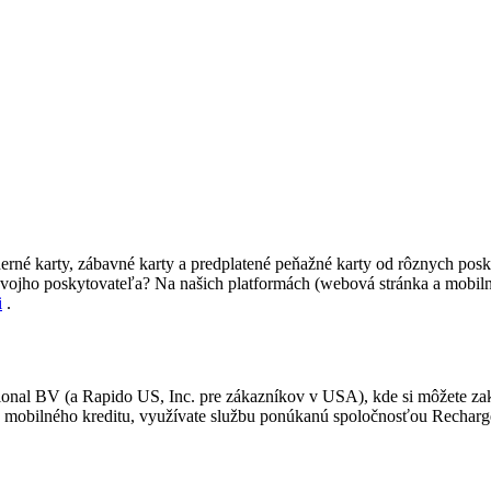
 herné karty, zábavné karty a predplatené peňažné karty od rôznych pos
 svojho poskytovateľa? Na našich platformách (webová stránka a mobiln
i
.
nal BV (a Rapido US, Inc. pre zákazníkov v USA), kde si môžete zakú
ia mobilného kreditu, využívate službu ponúkanú spoločnosťou Rechar