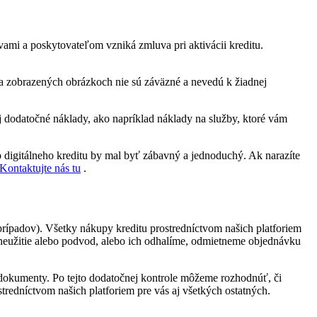
 vami a poskytovateľom vzniká zmluva pri aktivácii kreditu.
a zobrazených obrázkoch nie sú záväzné a nevedú k žiadnej
j dodatočné náklady, ako napríklad náklady na služby, ktoré vám
 digitálneho kreditu by mal byť zábavný a jednoduchý. Ak narazíte
Kontaktujte nás tu
.
rípadov). Všetky nákupy kreditu prostredníctvom našich platforiem
neužitie alebo podvod, alebo ich odhalíme, odmietneme objednávku
dokumenty. Po tejto dodatočnej kontrole môžeme rozhodnúť, či
tredníctvom našich platforiem pre vás aj všetkých ostatných.