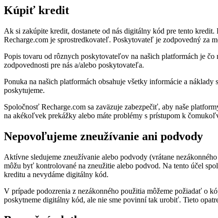
Kúpiť kredit
Ak si zakúpite kredit, dostanete od nás digitálny kód pre tento kred
Recharge.com je sprostredkovateľ. Poskytovateľ je zodpovedný za mo
Popis tovaru od rôznych poskytovateľov na našich platformách je čo
zodpovednosti pre nás a/alebo poskytovateľa.
Ponuka na našich platformách obsahuje všetky informácie a náklady s
poskytujeme.
Spoločnosť Recharge.com sa zaväzuje zabezpečiť, aby naše platformy
na akékoľvek prekážky alebo máte problémy s prístupom k čomukoľve
Nepovoľujeme zneužívanie ani podvody
Aktívne sledujeme zneužívanie alebo podvody (vrátane nezákonného p
môžu byť kontrolované na zneužitie alebo podvod. Na tento účel spo
kreditu a nevydáme digitálny kód.
V prípade podozrenia z nezákonného použitia môžeme požiadať o kópi
poskytneme digitálny kód, ale nie sme povinní tak urobiť. Tieto opat