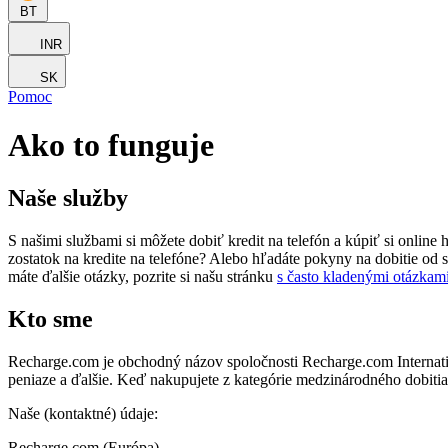
BT
INR
SK
Pomoc
Ako to funguje
Naše služby
S našimi službami si môžete dobiť kredit na telefón a kúpiť si online
zostatok na kredite na telefóne? Alebo hľadáte pokyny na dobitie od
máte ďalšie otázky, pozrite si našu stránku
s často kladenými otázkam
Kto sme
Recharge.com je obchodný názov spoločnosti Recharge.com Internatio
peniaze a ďalšie. Keď nakupujete z kategórie medzinárodného dobit
Naše (kontaktné) údaje:
Recharge.com (Európa)