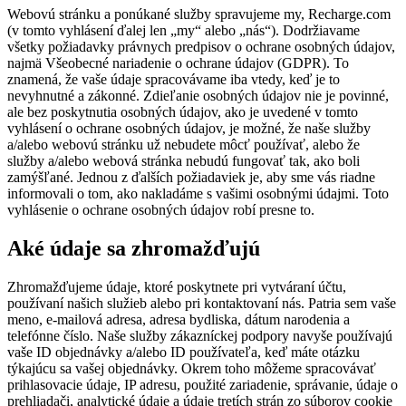
Webovú stránku a ponúkané služby spravujeme my, Recharge.com
(v tomto vyhlásení ďalej len „my“ alebo „nás“). Dodržiavame
všetky požiadavky právnych predpisov o ochrane osobných údajov,
najmä Všeobecné nariadenie o ochrane údajov (GDPR). To
znamená, že vaše údaje spracovávame iba vtedy, keď je to
nevyhnutné a zákonné. Zdieľanie osobných údajov nie je povinné,
ale bez poskytnutia osobných údajov, ako je uvedené v tomto
vyhlásení o ochrane osobných údajov, je možné, že naše služby
a/alebo webovú stránku už nebudete môcť používať, alebo že
služby a/alebo webová stránka nebudú fungovať tak, ako boli
zamýšľané. Jednou z ďalších požiadaviek je, aby sme vás riadne
informovali o tom, ako nakladáme s vašimi osobnými údajmi. Toto
vyhlásenie o ochrane osobných údajov robí presne to.
Aké údaje sa zhromažďujú
Zhromažďujeme údaje, ktoré poskytnete pri vytváraní účtu,
používaní našich služieb alebo pri kontaktovaní nás. Patria sem vaše
meno, e-mailová adresa, adresa bydliska, dátum narodenia a
telefónne číslo. Naše služby zákazníckej podpory navyše používajú
vaše ID objednávky a/alebo ID používateľa, keď máte otázku
týkajúcu sa vašej objednávky. Okrem toho môžeme spracovávať
prihlasovacie údaje, IP adresu, použité zariadenie, správanie, údaje o
prehliadači, analytické údaje a údaje tretích strán zo súborov cookie