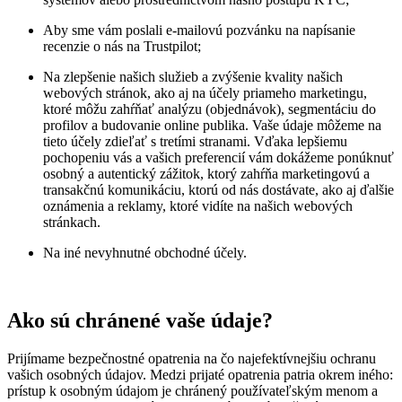
Aby sme vám poslali e-mailovú pozvánku na napísanie
recenzie o nás na Trustpilot;
Na zlepšenie našich služieb a zvýšenie kvality našich
webových stránok, ako aj na účely priameho marketingu,
ktoré môžu zahŕňať analýzu (objednávok), segmentáciu do
profilov a budovanie online publika. Vaše údaje môžeme na
tieto účely zdieľať s tretími stranami. Vďaka lepšiemu
pochopeniu vás a vašich preferencií vám dokážeme ponúknuť
osobný a autentický zážitok, ktorý zahŕňa marketingovú a
transakčnú komunikáciu, ktorú od nás dostávate, ako aj ďalšie
oznámenia a reklamy, ktoré vidíte na našich webových
stránkach.
Na iné nevyhnutné obchodné účely.
Ako sú chránené vaše údaje?
Prijímame bezpečnostné opatrenia na čo najefektívnejšiu ochranu
vašich osobných údajov. Medzi prijaté opatrenia patria okrem iného:
prístup k osobným údajom je chránený používateľským menom a