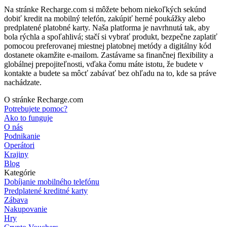
Na stránke Recharge.com si môžete behom niekoľkých sekúnd
dobiť kredit na mobilný telefón, zakúpiť herné poukážky alebo
predplatené platobné karty. Naša platforma je navrhnutá tak, aby
bola rýchla a spoľahlivá; stačí si vybrať produkt, bezpečne zaplatiť
pomocou preferovanej miestnej platobnej metódy a digitálny kód
dostanete okamžite e-mailom. Zastávame sa finančnej flexibility a
globálnej prepojiteľnosti, vďaka čomu máte istotu, že budete v
kontakte a budete sa môcť zabávať bez ohľadu na to, kde sa práve
nachádzate.
O stránke Recharge.com
Potrebujete pomoc?
Ako to funguje
O nás
Podnikanie
Operátori
Krajiny
Blog
Kategórie
Dobíjanie mobilného telefónu
Predplatené kreditné karty
Zábava
Nakupovanie
Hry