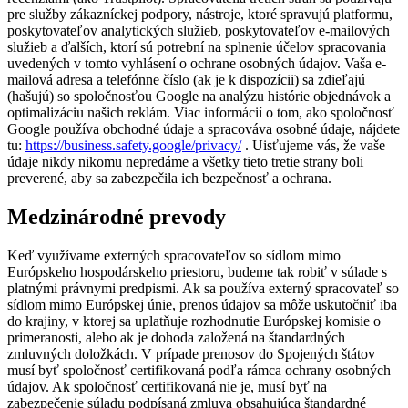
pre služby zákazníckej podpory, nástroje, ktoré spravujú platformu,
poskytovateľov analytických služieb, poskytovateľov e-mailových
služieb a ďalších, ktorí sú potrební na splnenie účelov spracovania
uvedených v tomto vyhlásení o ochrane osobných údajov. Vaša e-
mailová adresa a telefónne číslo (ak je k dispozícii) sa zdieľajú
(hašujú) so spoločnosťou Google na analýzu histórie objednávok a
optimalizáciu našich reklám. Viac informácií o tom, ako spoločnosť
Google používa obchodné údaje a spracováva osobné údaje, nájdete
tu:
https://business.safety.google/privacy/
. Uisťujeme vás, že vaše
údaje nikdy nikomu nepredáme a všetky tieto tretie strany boli
preverené, aby sa zabezpečila ich bezpečnosť a ochrana.
Medzinárodné prevody
Keď využívame externých spracovateľov so sídlom mimo
Európskeho hospodárskeho priestoru, budeme tak robiť v súlade s
platnými právnymi predpismi. Ak sa používa externý spracovateľ so
sídlom mimo Európskej únie, prenos údajov sa môže uskutočniť iba
do krajiny, v ktorej sa uplatňuje rozhodnutie Európskej komisie o
primeranosti, alebo ak je dohoda založená na štandardných
zmluvných doložkách. V prípade prenosov do Spojených štátov
musí byť spoločnosť certifikovaná podľa rámca ochrany osobných
údajov. Ak spoločnosť certifikovaná nie je, musí byť na
zabezpečenie súladu podpísaná zmluva obsahujúca štandardné