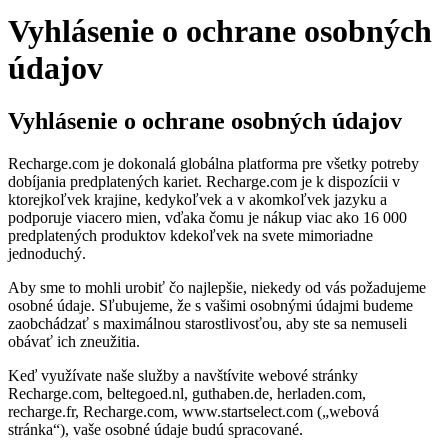
Vyhlásenie o ochrane osobných
údajov
Vyhlásenie o ochrane osobných údajov
Recharge.com je dokonalá globálna platforma pre všetky potreby
dobíjania predplatených kariet. Recharge.com je k dispozícii v
ktorejkoľvek krajine, kedykoľvek a v akomkoľvek jazyku a
podporuje viacero mien, vďaka čomu je nákup viac ako 16 000
predplatených produktov kdekoľvek na svete mimoriadne
jednoduchý.
Aby sme to mohli urobiť čo najlepšie, niekedy od vás požadujeme
osobné údaje. Sľubujeme, že s vašimi osobnými údajmi budeme
zaobchádzať s maximálnou starostlivosťou, aby ste sa nemuseli
obávať ich zneužitia.
Keď využívate naše služby a navštívite webové stránky
Recharge.com, beltegoed.nl, guthaben.de, herladen.com,
recharge.fr, Recharge.com, www.startselect.com („webová
stránka“), vaše osobné údaje budú spracované.