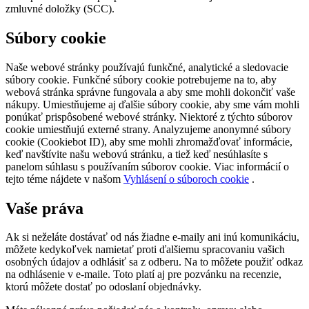
zmluvné doložky (SCC).
Súbory cookie
Naše webové stránky používajú funkčné, analytické a sledovacie
súbory cookie. Funkčné súbory cookie potrebujeme na to, aby
webová stránka správne fungovala a aby sme mohli dokončiť vaše
nákupy. Umiestňujeme aj ďalšie súbory cookie, aby sme vám mohli
ponúkať prispôsobené webové stránky. Niektoré z týchto súborov
cookie umiestňujú externé strany. Analyzujeme anonymné súbory
cookie (Cookiebot ID), aby sme mohli zhromažďovať informácie,
keď navštívite našu webovú stránku, a tiež keď nesúhlasíte s
panelom súhlasu s používaním súborov cookie. Viac informácií o
tejto téme nájdete v našom
Vyhlásení o súboroch cookie
.
Vaše práva
Ak si neželáte dostávať od nás žiadne e-maily ani inú komunikáciu,
môžete kedykoľvek namietať proti ďalšiemu spracovaniu vašich
osobných údajov a odhlásiť sa z odberu. Na to môžete použiť odkaz
na odhlásenie v e-maile. Toto platí aj pre pozvánku na recenzie,
ktorú môžete dostať po odoslaní objednávky.