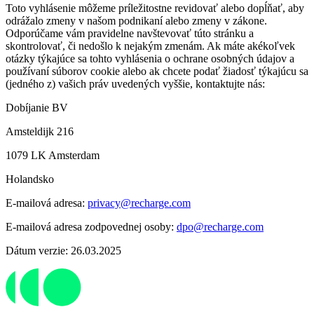
Toto vyhlásenie môžeme príležitostne revidovať alebo dopĺňať, aby
odrážalo zmeny v našom podnikaní alebo zmeny v zákone.
Odporúčame vám pravidelne navštevovať túto stránku a
skontrolovať, či nedošlo k nejakým zmenám. Ak máte akékoľvek
otázky týkajúce sa tohto vyhlásenia o ochrane osobných údajov a
používaní súborov cookie alebo ak chcete podať žiadosť týkajúcu sa
(jedného z) vašich práv uvedených vyššie, kontaktujte nás:
Dobíjanie BV
Amsteldijk 216
1079 LK Amsterdam
Holandsko
E-mailová adresa:
privacy@recharge.com
E-mailová adresa zodpovednej osoby:
dpo@recharge.com
Dátum verzie: 26.03.2025