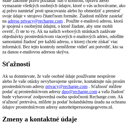
Máte zákonné právo požiadať nás o kontrolu, opravu alebo
vymazanie všetkých osobných údajov, ktoré o vás uchovávame, ako
aj právo namietať proti spracovaniu alebo ho obmedziť a preniesť
svoje údaje v strojovo čitateľnom formáte. Žiadosti môžete zasielať
na
adresu privacy@recharge.com
. Použite e-mailovú adresu, ktorá
je spojená s osobnými údajmi, o ktoré žiadate, aby sme mohli
overiť, či ste to vy. Ak na našich webových stránkach zadávate
objednávky prostredníctvom viacerých e-mailových adries, odošlite
samostatnú žiadosť pre každú adresu, o ktorej chcete získať viac
informácií. Bez tejto kontroly nemôžeme vidieť ani potvrdiť, kto sa
za danou e-mailovou adresou skrýva.
Sťažnosti
Ak sa domnievate, že vaše osobné údaje používame nesprávne
alebo že vaše otázky nevybavujeme správne, kontaktujte nás prosím
prostredníctvom adresy
privacy@recharge.com
. Sťažnosť môžete
podať aj prostredníctvom adresy
dpo@recharge.com
a vašu žiadosť
bude vybavovať zodpovedná osoba spoločnosti Recharge.com. Ak
sťažnosť pretrváva, môžete ju podať holandskému úradu na ochranu
údajov prostredníctvom adresy autoriteitpersoonsgegevens.nl.
Zmeny a kontaktné údaje