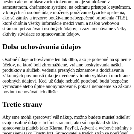
heslom alebo prihlasovacím tokenom; údaje sú uložené v
samostatnom, chránenom systéme; na ochranu prístupu k systémom,
v ktorých sú osobné údaje uložené, používame fyzické opatrenia,
ako sú zámky a trezory; používame zabezpečené pripojenia (TLS),
ktoré chránia všetky informácie medzi vami a našou webovou
stránkou pri zadávaní osobných údajov; a zaznamenávame všetky
aktivity súvisiace so spracovaním údajov.
Doba uchovávania údajov
Osobné údaje uchovávame len tak dlho, ako je potrebné na splnenie
účelov, na ktoré boli zhromaždené, vrátane poskytovania našich
produktov a služieb, vedenia presných záznamov a dodržiavania
zákonných povinností (ako je uvedené v tomto vyhlásení o ochrane
osobných údajov). Keď už údaje nebudú potrebné, budú bezpečne
vymazané alebo úplne anonymizované, pokiaľ nebudeme zo zákona
povinní uchovávať ich dlhšie.
Tretie strany
Aby sme mohli spracovať váš nákup, možno budete musieť zdieľať
svoje osobné údaje s tretími stranami, ako sú napríklad služby
spracovania platieb (ako Klarna, PayPal, Adyen) a webové stránky s
recenziami (ako Trustpilot). Spracovatelia tretích strán sa používajú