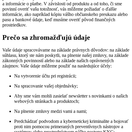
a informácie o platbe. V závislosti od produktu a od toho, či sme
povinní overiť vašu totožnosť, vás môžeme požiadať o ďalšie
informácie, ako napríklad kópiu vášho občianskeho preukazu alebo
pasu a bankové údaje, keď musíme overiť pôvod finančných
prostriedkov.
Prečo sa zhromažďujú údaje
Vaše údaje spracovávame na základe právnych dôvodov: na základe
súhlasu, ktorý ste nám poskytli, na plnenie našej zmluvy, na základe
zákonných povinností alebo na základe našich oprávnených
záujmov. Vaše údaje môžeme použiť na nasledujúce účely:
Na vytvorenie účtu pri registrácii;
Na spracovanie vašej objednávky;
Aby sme vám mohli zasielať newsletter s novinkami o našich
webových stránkach a produktoch;
Na plnenie zmluvy medzi vami a nami;
Predchádzať podvodom a kybernetickej kriminalite a bojovať
proti nim pomocou primeraných preventívnych nástrojov a
systémov alebo prostredníctvom nášho postupu KYC;