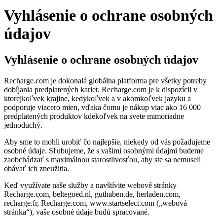
Vyhlásenie o ochrane osobných
údajov
Vyhlásenie o ochrane osobných údajov
Recharge.com je dokonalá globálna platforma pre všetky potreby
dobíjania predplatených kariet. Recharge.com je k dispozícii v
ktorejkoľvek krajine, kedykoľvek a v akomkoľvek jazyku a
podporuje viacero mien, vďaka čomu je nákup viac ako 16 000
predplatených produktov kdekoľvek na svete mimoriadne
jednoduchý.
Aby sme to mohli urobiť čo najlepšie, niekedy od vás požadujeme
osobné údaje. Sľubujeme, že s vašimi osobnými údajmi budeme
zaobchádzať s maximálnou starostlivosťou, aby ste sa nemuseli
obávať ich zneužitia.
Keď využívate naše služby a navštívite webové stránky
Recharge.com, beltegoed.nl, guthaben.de, herladen.com,
recharge.fr, Recharge.com, www.startselect.com („webová
stránka“), vaše osobné údaje budú spracované.