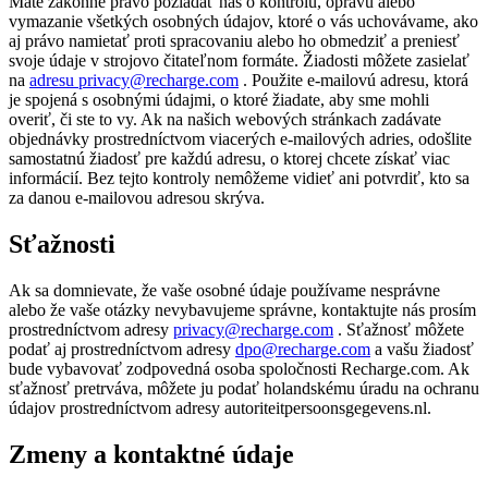
Máte zákonné právo požiadať nás o kontrolu, opravu alebo
vymazanie všetkých osobných údajov, ktoré o vás uchovávame, ako
aj právo namietať proti spracovaniu alebo ho obmedziť a preniesť
svoje údaje v strojovo čitateľnom formáte. Žiadosti môžete zasielať
na
adresu privacy@recharge.com
. Použite e-mailovú adresu, ktorá
je spojená s osobnými údajmi, o ktoré žiadate, aby sme mohli
overiť, či ste to vy. Ak na našich webových stránkach zadávate
objednávky prostredníctvom viacerých e-mailových adries, odošlite
samostatnú žiadosť pre každú adresu, o ktorej chcete získať viac
informácií. Bez tejto kontroly nemôžeme vidieť ani potvrdiť, kto sa
za danou e-mailovou adresou skrýva.
Sťažnosti
Ak sa domnievate, že vaše osobné údaje používame nesprávne
alebo že vaše otázky nevybavujeme správne, kontaktujte nás prosím
prostredníctvom adresy
privacy@recharge.com
. Sťažnosť môžete
podať aj prostredníctvom adresy
dpo@recharge.com
a vašu žiadosť
bude vybavovať zodpovedná osoba spoločnosti Recharge.com. Ak
sťažnosť pretrváva, môžete ju podať holandskému úradu na ochranu
údajov prostredníctvom adresy autoriteitpersoonsgegevens.nl.
Zmeny a kontaktné údaje