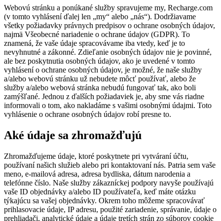
Webovú stránku a ponúkané služby spravujeme my, Recharge.com
(v tomto vyhlásení ďalej len „my“ alebo „nás“). Dodržiavame
všetky požiadavky právnych predpisov o ochrane osobných údajov,
najmä Všeobecné nariadenie o ochrane údajov (GDPR). To
znamená, že vaše údaje spracovávame iba vtedy, keď je to
nevyhnutné a zákonné. Zdieľanie osobných údajov nie je povinné,
ale bez poskytnutia osobných údajov, ako je uvedené v tomto
vyhlásení o ochrane osobných údajov, je možné, že naše služby
a/alebo webovú stránku už nebudete môcť používať, alebo že
služby a/alebo webová stránka nebudú fungovať tak, ako boli
zamýšľané. Jednou z ďalších požiadaviek je, aby sme vás riadne
informovali o tom, ako nakladáme s vašimi osobnými údajmi. Toto
vyhlásenie o ochrane osobných údajov robí presne to.
Aké údaje sa zhromažďujú
Zhromažďujeme údaje, ktoré poskytnete pri vytváraní účtu,
používaní našich služieb alebo pri kontaktovaní nás. Patria sem vaše
meno, e-mailová adresa, adresa bydliska, dátum narodenia a
telefónne číslo. Naše služby zákazníckej podpory navyše používajú
vaše ID objednávky a/alebo ID používateľa, keď máte otázku
týkajúcu sa vašej objednávky. Okrem toho môžeme spracovávať
prihlasovacie údaje, IP adresu, použité zariadenie, správanie, údaje o
prehliadači, analytické údaje a údaje tretích strán zo súborov cookie