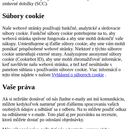
zmluvné doložky (SCC).
Súbory cookie
Naše webové stránky používajú funkčné, analytické a sledovacie
súbory cookie. Funkčné súbory cookie potrebujeme na to, aby
webová stránka správne fungovala a aby sme mohli dokončiť vaše
nákupy. Umiestňujeme aj ďalšie súbory cookie, aby sme vám mohli
ponúkať prispôsobené webové stránky. Niektoré z týchto súborov
cookie umiestňujú externé strany. Analyzujeme anonymné súbory
cookie (Cookiebot ID), aby sme mohli zhromažďovať informácie,
keď navštívite našu webovú stránku, a tiež keď nesúhlasíte s
panelom súhlasu s používaním súborov cookie. Viac informácií o
tejto téme nájdete v našom
Vyhlásení o súboroch cookie
.
Vaše práva
Ak si neželáte dostávať od nás žiadne e-maily ani inú komunikáciu,
môžete kedykoľvek namietať proti ďalšiemu spracovaniu vašich
osobných údajov a odhlásiť sa z odberu. Na to môžete použiť odkaz
na odhlásenie v e-maile. Toto platí aj pre pozvánku na recenzie,
ktorú môžete dostať po odoslaní objednávky.