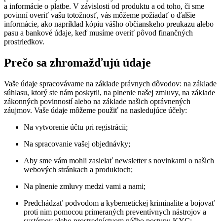
a informácie o platbe. V závislosti od produktu a od toho, či sme
povinní overiť vašu totožnosť, vás môžeme požiadať o ďalšie
informácie, ako napríklad kópiu vášho občianskeho preukazu alebo
pasu a bankové údaje, keď musíme overiť pôvod finančných
prostriedkov.
Prečo sa zhromažďujú údaje
Vaše údaje spracovávame na základe právnych dôvodov: na základe
súhlasu, ktorý ste nám poskytli, na plnenie našej zmluvy, na základe
zákonných povinností alebo na základe našich oprávnených
záujmov. Vaše údaje môžeme použiť na nasledujúce účely:
Na vytvorenie účtu pri registrácii;
Na spracovanie vašej objednávky;
Aby sme vám mohli zasielať newsletter s novinkami o našich
webových stránkach a produktoch;
Na plnenie zmluvy medzi vami a nami;
Predchádzať podvodom a kybernetickej kriminalite a bojovať
proti nim pomocou primeraných preventívnych nástrojov a
systémov alebo prostredníctvom nášho postupu KYC;