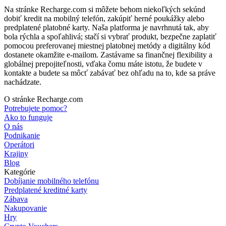
Na stránke Recharge.com si môžete behom niekoľkých sekúnd
dobiť kredit na mobilný telefón, zakúpiť herné poukážky alebo
predplatené platobné karty. Naša platforma je navrhnutá tak, aby
bola rýchla a spoľahlivá; stačí si vybrať produkt, bezpečne zaplatiť
pomocou preferovanej miestnej platobnej metódy a digitálny kód
dostanete okamžite e-mailom. Zastávame sa finančnej flexibility a
globálnej prepojiteľnosti, vďaka čomu máte istotu, že budete v
kontakte a budete sa môcť zabávať bez ohľadu na to, kde sa práve
nachádzate.
O stránke Recharge.com
Potrebujete pomoc?
Ako to funguje
O nás
Podnikanie
Operátori
Krajiny
Blog
Kategórie
Dobíjanie mobilného telefónu
Predplatené kreditné karty
Zábava
Nakupovanie
Hry