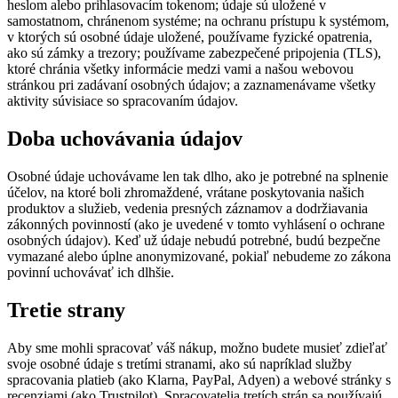
heslom alebo prihlasovacím tokenom; údaje sú uložené v
samostatnom, chránenom systéme; na ochranu prístupu k systémom,
v ktorých sú osobné údaje uložené, používame fyzické opatrenia,
ako sú zámky a trezory; používame zabezpečené pripojenia (TLS),
ktoré chránia všetky informácie medzi vami a našou webovou
stránkou pri zadávaní osobných údajov; a zaznamenávame všetky
aktivity súvisiace so spracovaním údajov.
Doba uchovávania údajov
Osobné údaje uchovávame len tak dlho, ako je potrebné na splnenie
účelov, na ktoré boli zhromaždené, vrátane poskytovania našich
produktov a služieb, vedenia presných záznamov a dodržiavania
zákonných povinností (ako je uvedené v tomto vyhlásení o ochrane
osobných údajov). Keď už údaje nebudú potrebné, budú bezpečne
vymazané alebo úplne anonymizované, pokiaľ nebudeme zo zákona
povinní uchovávať ich dlhšie.
Tretie strany
Aby sme mohli spracovať váš nákup, možno budete musieť zdieľať
svoje osobné údaje s tretími stranami, ako sú napríklad služby
spracovania platieb (ako Klarna, PayPal, Adyen) a webové stránky s
recenziami (ako Trustpilot). Spracovatelia tretích strán sa používajú