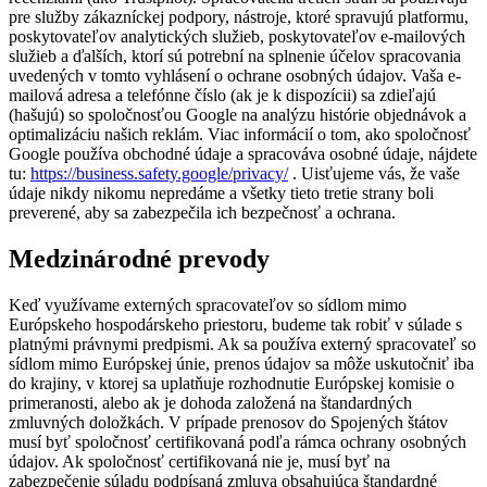
pre služby zákazníckej podpory, nástroje, ktoré spravujú platformu,
poskytovateľov analytických služieb, poskytovateľov e-mailových
služieb a ďalších, ktorí sú potrební na splnenie účelov spracovania
uvedených v tomto vyhlásení o ochrane osobných údajov. Vaša e-
mailová adresa a telefónne číslo (ak je k dispozícii) sa zdieľajú
(hašujú) so spoločnosťou Google na analýzu histórie objednávok a
optimalizáciu našich reklám. Viac informácií o tom, ako spoločnosť
Google používa obchodné údaje a spracováva osobné údaje, nájdete
tu:
https://business.safety.google/privacy/
. Uisťujeme vás, že vaše
údaje nikdy nikomu nepredáme a všetky tieto tretie strany boli
preverené, aby sa zabezpečila ich bezpečnosť a ochrana.
Medzinárodné prevody
Keď využívame externých spracovateľov so sídlom mimo
Európskeho hospodárskeho priestoru, budeme tak robiť v súlade s
platnými právnymi predpismi. Ak sa používa externý spracovateľ so
sídlom mimo Európskej únie, prenos údajov sa môže uskutočniť iba
do krajiny, v ktorej sa uplatňuje rozhodnutie Európskej komisie o
primeranosti, alebo ak je dohoda založená na štandardných
zmluvných doložkách. V prípade prenosov do Spojených štátov
musí byť spoločnosť certifikovaná podľa rámca ochrany osobných
údajov. Ak spoločnosť certifikovaná nie je, musí byť na
zabezpečenie súladu podpísaná zmluva obsahujúca štandardné