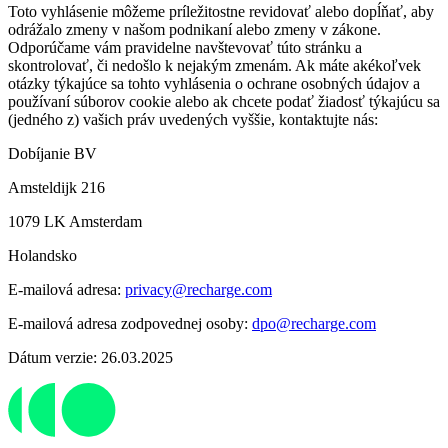
Toto vyhlásenie môžeme príležitostne revidovať alebo dopĺňať, aby
odrážalo zmeny v našom podnikaní alebo zmeny v zákone.
Odporúčame vám pravidelne navštevovať túto stránku a
skontrolovať, či nedošlo k nejakým zmenám. Ak máte akékoľvek
otázky týkajúce sa tohto vyhlásenia o ochrane osobných údajov a
používaní súborov cookie alebo ak chcete podať žiadosť týkajúcu sa
(jedného z) vašich práv uvedených vyššie, kontaktujte nás:
Dobíjanie BV
Amsteldijk 216
1079 LK Amsterdam
Holandsko
E-mailová adresa:
privacy@recharge.com
E-mailová adresa zodpovednej osoby:
dpo@recharge.com
Dátum verzie: 26.03.2025