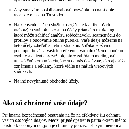
Aby sme vám poslali e-mailovú pozvánku na napísanie
recenzie o nás na Trustpilot;
Na zlepšenie našich služieb a zvýšenie kvality našich
webových stránok, ako aj na účely priameho marketingu,
ktoré môžu zahŕňať analýzu (objednávok), segmentáciu do
profilov a budovanie online publika. Vaše údaje môžeme na
tieto účely zdieľať s tretími stranami. Vďaka lepšiemu
pochopeniu vás a vašich preferencií vám dokážeme ponúknuť
osobný a autentický zážitok, ktorý zahŕňa marketingovú a
transakčnú komunikáciu, ktorú od nás dostávate, ako aj ďalšie
oznámenia a reklamy, ktoré vidíte na našich webových
stránkach.
Na iné nevyhnutné obchodné účely.
Ako sú chránené vaše údaje?
Prijímame bezpečnostné opatrenia na čo najefektívnejšiu ochranu
vašich osobných údajov. Medzi prijaté opatrenia patria okrem iného:
prístup k osobným údajom je chránený používateľským menom a