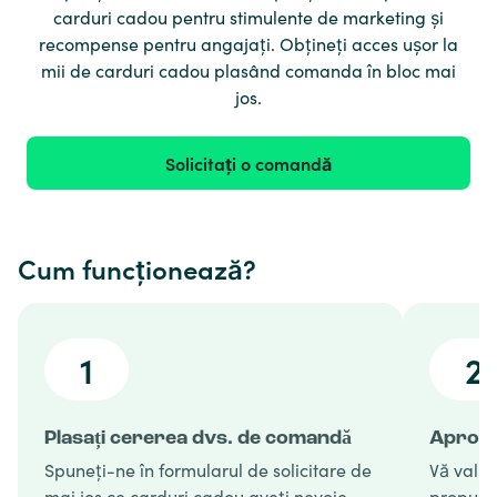
carduri cadou pentru stimulente de marketing și
recompense pentru angajați. Obțineți acces ușor la
mii de carduri cadou plasând comanda în bloc mai
jos.
Solicitați o comandă
Cum funcționează?
1
2
Plasați cererea dvs. de comandă
Aproba
Spuneți-ne în formularul de solicitare de
Vă valid
mai jos ce carduri cadou aveți nevoie
propune