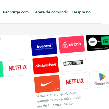
Recharge.com
Cerere de comanda
Despre noi
Și multe alte opțiuni. Doar
spuneți-ne de ce mărci aveți
nevoie în formularul de