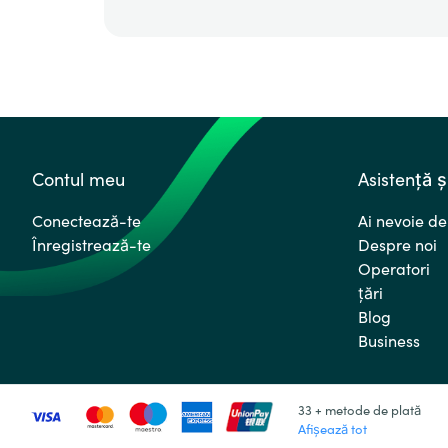
Contul meu
Asistență ș
Conectează-te
Ai nevoie de
Înregistrează-te
Despre noi
Operatori
ţări
Blog
Business
33 + metode de plată
Afișează tot