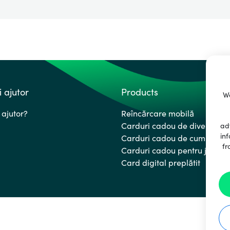
i ajutor
Products
We
 ajutor?
Reîncărcare mobilă
Carduri cadou de divertisme
ad
inf
Carduri cadou de cumpărătu
fr
Carduri cadou pentru jocuri
Card digital preplătit