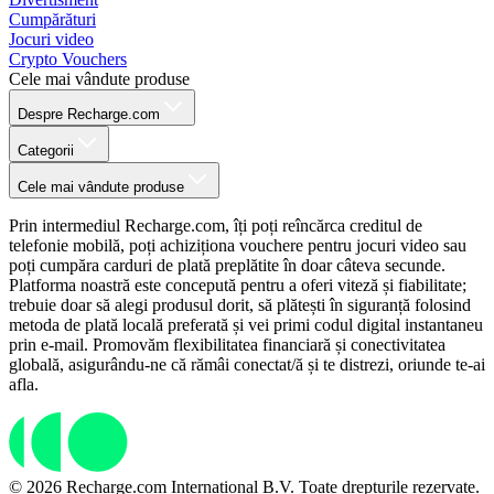
Cumpărături
Jocuri video
Crypto Vouchers
Cele mai vândute produse
Despre Recharge.com
Categorii
Cele mai vândute produse
Prin intermediul Recharge.com, îți poți reîncărca creditul de
telefonie mobilă, poți achiziționa vouchere pentru jocuri video sau
poți cumpăra carduri de plată preplătite în doar câteva secunde.
Platforma noastră este concepută pentru a oferi viteză și fiabilitate;
trebuie doar să alegi produsul dorit, să plătești în siguranță folosind
metoda de plată locală preferată și vei primi codul digital instantaneu
prin e-mail. Promovăm flexibilitatea financiară și conectivitatea
globală, asigurându-ne că rămâi conectat/ă și te distrezi, oriunde te-ai
afla.
© 2026 Recharge.com International B.V. Toate drepturile rezervate.