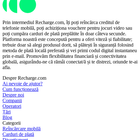
Prin intermediul Recharge.com, îți poți reîncărca creditul de
telefonie mobilă, poți achiziționa vouchere pentru jocuri video sau
poți cumpăra carduri de plată preplătite în doar câteva secunde.
Platforma noastră este concepută pentru a oferi viteză și fiabilitate;
trebuie doar să alegi produsul dorit, să plătești în siguranță folosind
metoda de plată locală preferată și vei primi codul digital instantaneu
prin e-mail. Promovăm flexibilitatea financiară și conectivitatea
globală, asigurându-ne că rămâi conectat/ă și te distrezi, oriunde te-ai
afla.
Despre Recharge.com
Ai nevoie de ajutor?
Cum funcționează
Despre noi
Companii
Operatori
Țări
Blog
Categorii
Reîncărcare mobilă
Carduri de plată
Divertisment