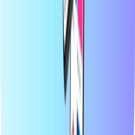
Reîncărcare mobilă
Carduri de plată
Divertisment
Cumpărături
Jocuri video
Crypto Vouchers
Cele mai vândute produse
Despre Recharge.com
Categorii
Cele mai vândute produse
Prin intermediul Recharge.com, îți poți reîncărca creditul de
telefonie mobilă, poți achiziționa vouchere pentru jocuri video sau
poți cumpăra carduri de plată preplătite în doar câteva secunde.
Platforma noastră este concepută pentru a oferi viteză și fiabilitate;
trebuie doar să alegi produsul dorit, să plătești în siguranță folosind
metoda de plată locală preferată și vei primi codul digital instantaneu
prin e-mail. Promovăm flexibilitatea financiară și conectivitatea
globală, asigurându-ne că rămâi conectat/ă și te distrezi, oriunde te-ai
afla.