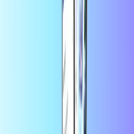
CASHlib
MiFinity
CashtoCode
Economisește mai mult în aplicație
Beneficiază de o reducere de