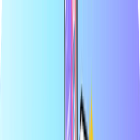
Cel mai mare magazin online pentru carduri de plată
Revânzător certificat
Plăți sigure și securizate
Livrare digitală instantanee
Cel mai mare magazin online pentru carduri de plată
Revânzător certificat