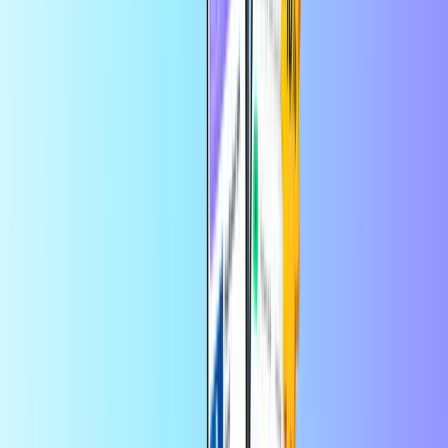
Carduri de plată
Minunat drept cadou, extraordinar
pentru controlul bugetului
Țara de utilizare