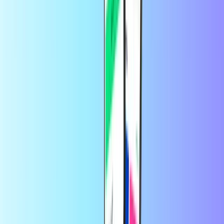
online?
Este ușor să cumperi un card de plată online pe Recharge.com. Este
rapid, sigur și simplu. Descoperă gama noastră vastă de carduri de
plată și alege-l pe cel care ți se potrivește cel mai bine. Selectează
valoarea creditului de care ai nevoie pentru cardul tău și introdu
adresa de e-mail. Plătește folosind metoda ta de plată preferată și vei
primi codul de reîncărcare în doar câteva secunde.
Cum pot depune bani pe un card de
plată?
Pentru a depune bani pe cardul tău de plată, cumpără un card de
reîncărcare. Modul exact de funcționare diferă de la un card la altul.
Pagina de produs a fiecărui card de plată din oferta noastră conține
instrucțiuni de valorificare pentru cardul de reîncărcare. Astfel, vei
ști întotdeauna cum să depui bani pe cardul tău de plată preplătit.
Care card de plată este cel mai bun?
Ce card de plată ar trebui să utilizezi? Depinde de modul în care
dorești să îl folosești. Unele carduri de plată pot fi utilizate pe
anumite site-uri web, în timp ce altele pot fi utilizate cu titlu general,