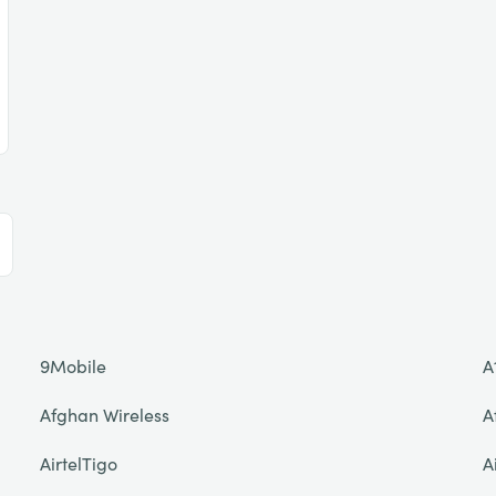
9Mobile
A
Afghan Wireless
A
AirtelTigo
A