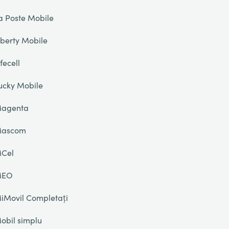
a Poste Mobile
iberty Mobile
ifecell
ucky Mobile
agenta
ascom
Cel
MEO
iMovil Completați
obil simplu