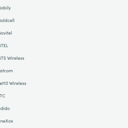
obily
oldcell
ovitel
TEL
TS Wireless
atcom
et10 Wireless
TC
dido
neXox