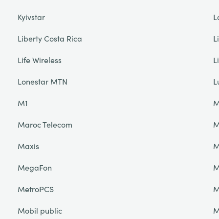
Kyivstar
L
Liberty Costa Rica
L
Life Wireless
L
Lonestar MTN
L
M1
M
Maroc Telecom
M
Maxis
M
MegaFon
MetroPCS
M
Mobil public
M