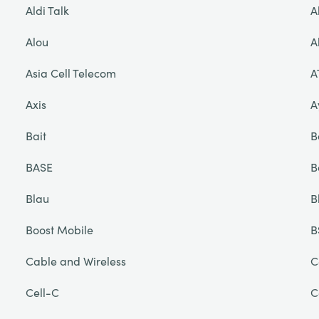
Aldi Talk
A
Alou
A
Asia Cell Telecom
A
Axis
A
Bait
B
BASE
B
Blau
B
Boost Mobile
B
Cable and Wireless
C
Cell-C
C