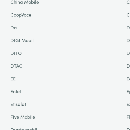
China Mobile
C
CoopVoce
C
Da
D
DIGI Mobil
D
DITO
D
DTAC
D
EE
E
Entel
E
Etisalat
E
Five Mobile
F
Foarte mobil
F