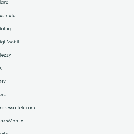
laro
osmote
ialog
igi Mobil
jezzy
u
ety
pic
xpresso Telecom
lashMobile
onic