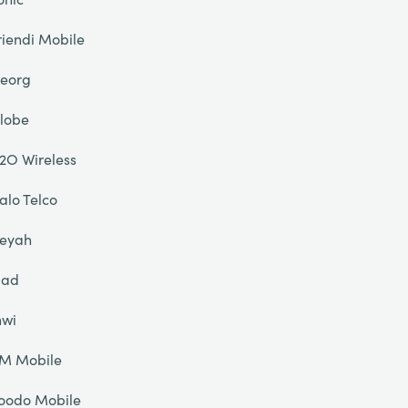
riendi Mobile
eorg
lobe
2O Wireless
alo Telco
eyah
liad
nwi
IM Mobile
oodo Mobile