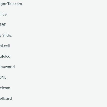
lgar Telecom
ltice
T&T
y Yildiz
akcell
atelco
lauworld
SNL
elcom
ellcard