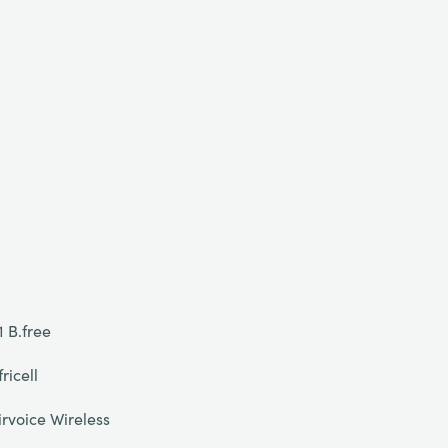
1 B.free
fricell
irvoice Wireless