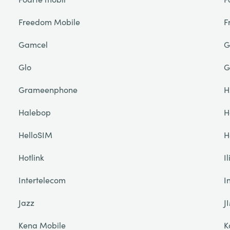
Freedom Mobile
F
Gamcel
G
Glo
G
Grameenphone
H
Halebop
H
HelloSIM
H
Hotlink
I
Intertelecom
I
Jazz
J
Kena Mobile
K