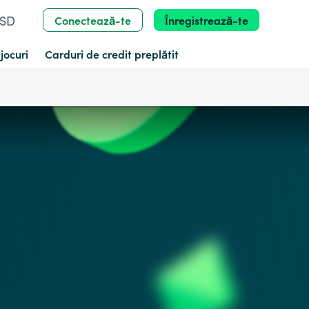
USD
Conectează-te
Înregistrează-te
jocuri
Carduri de credit preplătit