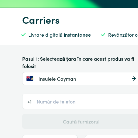
Carriers
Livrare digitală
instantanee
Revânzător
c
Pasul 1: Selectează țara în care acest produs va fi
folosit
Insulele Cayman
+1
Caută furnizorul