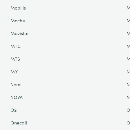
Mobilis
M
Moche
M
Movistar
M
MTC
M
MTS
M
MY
N
Nemi
N
NOVA
N
O2
O
Onecall
O