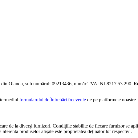
rț din Olanda, sub numărul: 09213436, număr TVA: NL8217.53.290. Rec
intermediul
formularului de Întrebări frecvente
de pe platformele noastre.
are de la diverși furnizori. Condițiile stabilite de fiecare furnizor se apl
 aferentă produselor afișate este proprietatea deținătorilor respectivi.