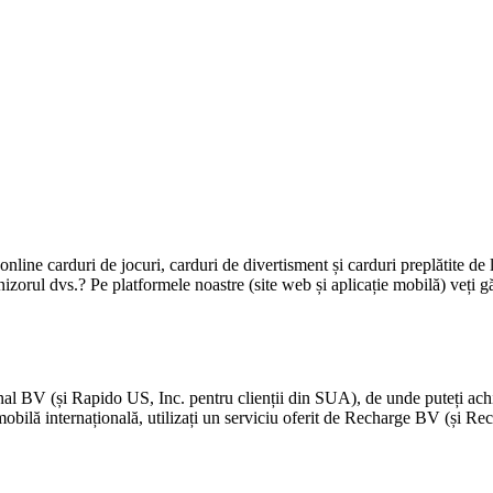
nline carduri de jocuri, carduri de divertisment și carduri preplătite de la 
nizorul dvs.? Pe platformele noastre (site web și aplicație mobilă) veți gă
BV (și Rapido US, Inc. pentru clienții din SUA), de unde puteți achizi
 mobilă internațională, utilizați un serviciu oferit de Recharge BV (și R