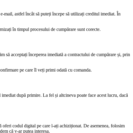
-mail, astfel încât să puteți începe să utilizați creditul imediat. În
urnizați în timpul procesului de cumpărare sunt corecte.
ităm să acceptați începerea imediată a contractului de cumpărare și, prin
 confirmare pe care îl veți primi odată cu comanda.
l imediat după primire. La fel și altcineva poate face acest lucru, dacă
 oferi codul digital pe care l-ați achiziționat. De asemenea, folosim
edem că v-ar putea interesa.