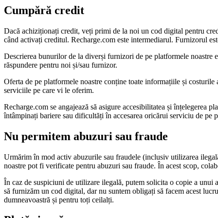
Cumpără credit
Dacă achiziționați credit, veți primi de la noi un cod digital pentru cre
când activați creditul. Recharge.com este intermediarul. Furnizorul este 
Descrierea bunurilor de la diverși furnizori de pe platformele noastre est
răspundere pentru noi și/sau furnizor.
Oferta de pe platformele noastre conține toate informațiile și costurile 
serviciile pe care vi le oferim.
Recharge.com se angajează să asigure accesibilitatea și înțelegerea plat
întâmpinați bariere sau dificultăți în accesarea oricărui serviciu de p
Nu permitem abuzuri sau fraude
Urmărim în mod activ abuzurile sau fraudele (inclusiv utilizarea ilegală 
noastre pot fi verificate pentru abuzuri sau fraude. În acest scop, col
În caz de suspiciuni de utilizare ilegală, putem solicita o copie a unu
să furnizăm un cod digital, dar nu suntem obligați să facem acest lucr
dumneavoastră și pentru toți ceilalți.