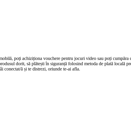
 mobilă, poți achiziționa vouchere pentru jocuri video sau poți cumpăra 
i produsul dorit, să plătești în siguranță folosind metoda de plată locală 
 conectat/ă și te distrezi, oriunde te-ai afla.