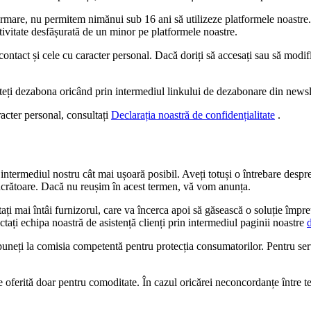
 urmare, nu permitem nimănui sub 16 ani să utilizeze platformele noastr
tivitate desfășurată de un minor pe platformele noastre.
contact și cele cu caracter personal. Dacă doriți să accesați sau să mod
uteți dezabona oricând prin intermediul linkului de dezabonare din newsl
acter personal, consultați
Declarația noastră de confidențialitate
.
ntermediul nostru cât mai ușoară posibil. Aveți totuși o întrebare despre 
lucrătoare. Dacă nu reușim în acest termen, vă vom anunța.
tați mai întâi furnizorul, care va încerca apoi să găsească o soluție împ
ați echipa noastră de asistență clienți prin intermediul paginii noastre
puneți la comisia competentă pentru protecția consumatorilor. Pentru ser
te oferită doar pentru comoditate. În cazul oricărei neconcordanțe între te