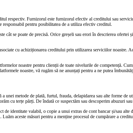
ditul respectiv. Furnizorul este furnizorul efectiv al creditului sau servi
responsabil pentru posibilitatea de a utiliza efectiv creditul.
e cât se poate de precisă. Orice greșeli sau erori în descrierea ofertei și
asociate cu achiziționarea creditului prin utilizarea serviciilor noastre. 
formelor noastre pentru clienții de toate nivelurile de competență. Cumpăr
e platformele noastre, vă rugăm să ne anunțați pentru a ne putea îmbunătăț
a unei metode de plată, furtul, frauda, ​​delapidarea sau alte forme de uti
aborăm cu terțe părți. De îndată ce suspectăm sau descoperim abuzuri sau
i act de identitate valabil, o copie a unui extras de cont bancar și/sau a
u. Luăm aceste măsuri pentru a menține procesul de cumpărare a creditul