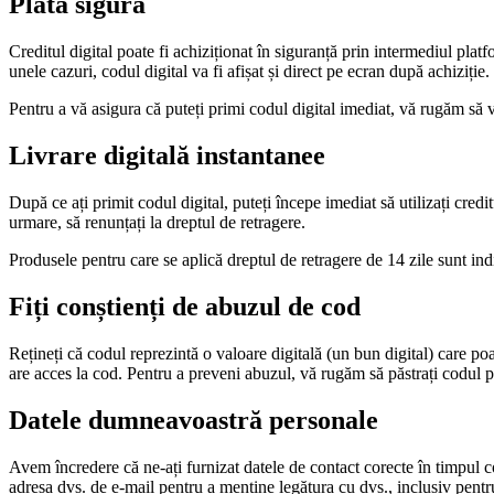
Plată sigură
Creditul digital poate fi achiziționat în siguranță prin intermediul platfo
unele cazuri, codul digital va fi afișat și direct pe ecran după achiziție.
Pentru a vă asigura că puteți primi codul digital imediat, vă rugăm să 
Livrare digitală instantanee
După ce ați primit codul digital, puteți începe imediat să utilizați cre
urmare, să renunțați la dreptul de retragere.
Produsele pentru care se aplică dreptul de retragere de 14 zile sunt in
Fiți conștienți de abuzul de cod
Rețineți că codul reprezintă o valoare digitală (un bun digital) care poa
are acces la cod. Pentru a preveni abuzul, vă rugăm să păstrați codul pen
Datele dumneavoastră personale
Avem încredere că ne-ați furnizat datele de contact corecte în timpul c
adresa dvs. de e-mail pentru a menține legătura cu dvs., inclusiv pentru