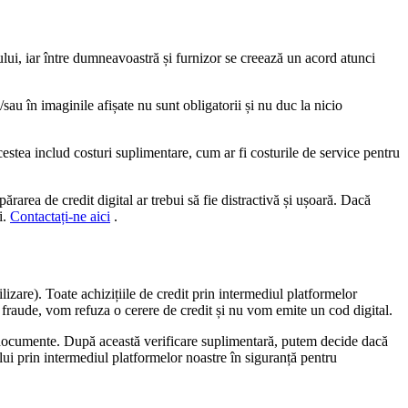
ciului, iar între dumneavoastră și furnizor se creează un acord atunci
/sau în imaginile afișate nu sunt obligatorii și nu duc la nicio
Acestea includ costuri suplimentare, cum ar fi costurile de service pentru
area de credit digital ar trebui să fie distractivă și ușoară. Dacă
i.
Contactați-ne aici
.
lizare). Toate achizițiile de credit prin intermediul platformelor
 fraude, vom refuza o cerere de credit și nu vom emite un cod digital.
lte documente. După această verificare suplimentară, putem decide dacă
ui prin intermediul platformelor noastre în siguranță pentru