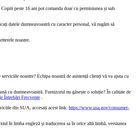
e. Copiii peste 16 ani pot comanda doar cu permisiunea și sub
ificați datele dumneavoastră cu caracter personal, vă rugăm să
etterele noastre.
serviciile noastre? Echipa noastră de asistență clienți vă va ajuta cu
reună cu dumneavoastră. Furnizorul nu găsește o soluție? În calitate de
de Întrebări Frecvente
.
viciile din SUA, accesați acest link:
https://www.usa.gov/consumer-
xtul în limba engleză și traducerea sa în orice altă limbă, versiunea