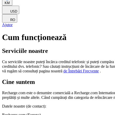
KM
USD
RO
Ajutor
Cum funcționează
Serviciile noastre
Cu serviciile noastre puteți încărca creditul telefonic și puteți cumpăra o
creditului dvs. telefonic? Sau căutați instrucțiuni de încărcare de la fur
vă rugăm să consultați pagina noastră
de Întrebări Frecvente
.
Cine suntem
Recharge.com este o denumire comercială a Recharge.com International 
preplătiți și multe altele. Când cumpărați din categoria de reîncărcare
Datele noastre (de contact):
Recharge.com (Europa)