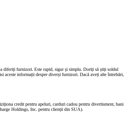
diferiți furnizori. Este rapid, sigur și simplu. Doriți să știți soldul
si aceste informații despre diverși furnizori. Dacă aveți alte întrebări,
ționa credit pentru apeluri, carduri cadou pentru divertisment, bani
echarge Holdings, Inc. pentru clienții din SUA).