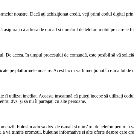
rmelor noastre. Dacă ați achiziționat credit, veți primi codul digital prin e
vă asigurați că adresa de e-mail și numărul de telefon mobil pe care le f
ditul. De aceea, în timpul procesului de comandă, este posibil să vă solic
dicate pe platformele noastre. Acest lucru va fi menționat în e-mailul de
te fi utilizat imediat. Aceasta înseamnă că puteți începe să utilizați codu
tru dvs. și să nu îl partajați cu alte persoane.
omenzii. Folosim adresa dvs. de e-mail și numărul de telefon pentru a vă
 a vă trimite promoții, buletine informative și alte oferte despre care cr