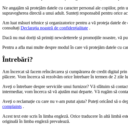
Ne angajăm să protejăm datele cu caracter personal ale copiilor, prin
supravegherea directă a unui adult. Sunteți responsabil pentru orice ac
Am luat măsuri tehnice și organizatorice pentru a vă proteja datele de 
consultați
Declarația noastră de confidențialitate
.
Dacă nu mai doriți să primiți newsletterele și promoțiile noastre, vă p
Pentru a afla mai multe despre modul în care vă protejăm datele cu car
Întrebări?
Am încercat să facem reîncărcarea și cumpărarea de credit digital prin i
plăcere. Vom încerca să rezolvăm orice întrebare în termen de 2 zile 
Aveți o întrebare despre serviciile unui furnizor? Vă sfătuim să contac
intermediar, vom încerca să vă ajutăm mai departe. Vă rugăm să contact
Aveți o reclamație cu care nu v-am putut ajuta? Puteți oricând să o de
complaints
.
Acest text este scris în limba engleză. Orice traducere în altă limbă es
originală în limba engleză prevalează.