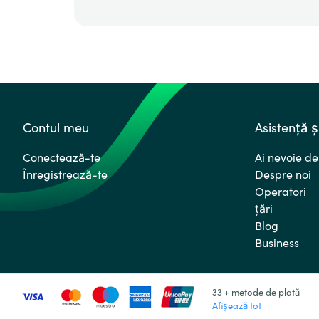
Contul meu
Asistență ș
Conectează-te
Ai nevoie de
Înregistrează-te
Despre noi
Operatori
ţări
Blog
Business
33 + metode de plată
Afișează tot