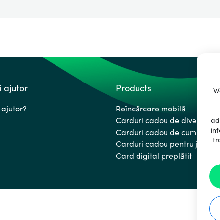
i ajutor
Products
We
 ajutor?
Reîncărcare mobilă
Carduri cadou de divertisme
ad
inf
Carduri cadou de cumpărătu
fr
Carduri cadou pentru jocuri
Card digital preplătit