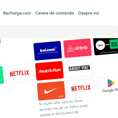
Recharge.com
Cerere de comanda
Despre noi
Și multe alte opțiuni. Doar
spuneți-ne de ce mărci aveți
nevoie în formularul de