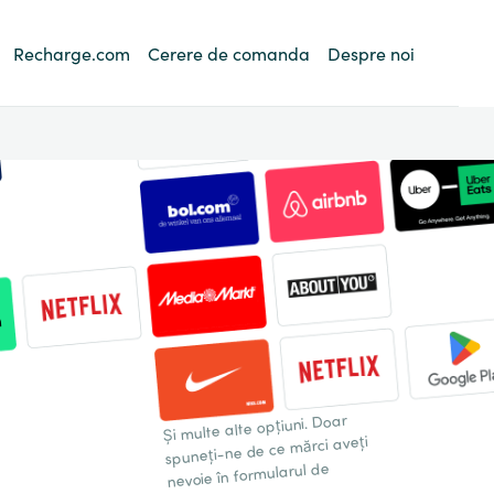
Recharge.com
Cerere de comanda
Despre noi
Și multe alte opțiuni. Doar
spuneți-ne de ce mărci aveți
nevoie în formularul de