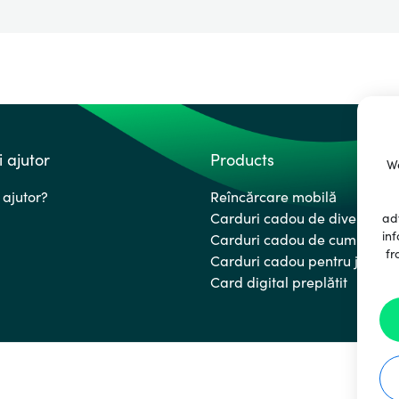
i ajutor
Products
We
 ajutor?
Reîncărcare mobilă
Carduri cadou de divertisme
ad
inf
Carduri cadou de cumpărătu
fr
Carduri cadou pentru jocuri
Card digital preplătit