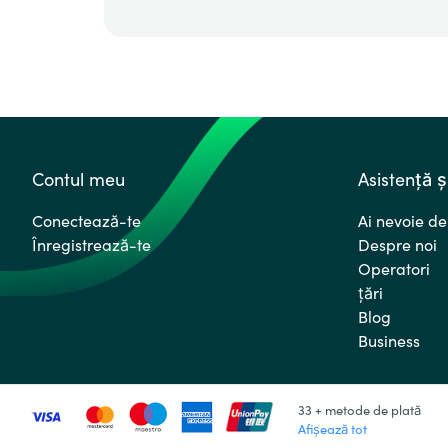
Contul meu
Asistență ș
Conectează-te
Ai nevoie de
Înregistrează-te
Despre noi
Operatori
ţări
Blog
Business
33 + metode de plată
Afișează tot