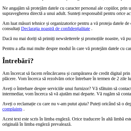
Ne angajăm să protejăm datele cu caracter personal ale copiilor, prin
supravegherea directă a unui adult. Sunteți responsabil pentru orice ac
Am luat măsuri tehnice și organizatorice pentru a vă proteja datele de 
consultați
Declarația noastră de confidențialitate
.
Dacă nu mai doriți să primiți newsletterele și promoțiile noastre, vă p
Pentru a afla mai multe despre modul în care vă protejăm datele cu car
Întrebări?
Am încercat să facem reîncărcarea și cumpărarea de credit digital prin i
plăcere. Vom încerca să rezolvăm orice întrebare în termen de 2 zile 
Aveți o întrebare despre serviciile unui furnizor? Vă sfătuim să contac
intermediar, vom încerca să vă ajutăm mai departe. Vă rugăm să contact
Aveți o reclamație cu care nu v-am putut ajuta? Puteți oricând să o de
complaints
.
Acest text este scris în limba engleză. Orice traducere în altă limbă es
originală în limba engleză prevalează.