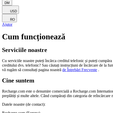
DM
USD
RO
Ajutor
Cum funcționează
Serviciile noastre
Cu serviciile noastre puteți încărca creditul telefonic și puteți cumpăra o
creditului dvs. telefonic? Sau căutați instrucțiuni de încărcare de la fur
vă rugăm să consultați pagina noastră
de Întrebări Frecvente
.
Cine suntem
Recharge.com este o denumire comercială a Recharge.com International 
preplătiți și multe altele. Când cumpărați din categoria de reîncărcare
Datele noastre (de contact):
Recharge.com (Europa)