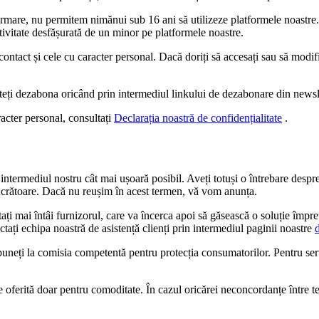
 urmare, nu permitem nimănui sub 16 ani să utilizeze platformele noastr
tivitate desfășurată de un minor pe platformele noastre.
contact și cele cu caracter personal. Dacă doriți să accesați sau să mod
uteți dezabona oricând prin intermediul linkului de dezabonare din newsl
acter personal, consultați
Declarația noastră de confidențialitate
.
ntermediul nostru cât mai ușoară posibil. Aveți totuși o întrebare despre 
lucrătoare. Dacă nu reușim în acest termen, vă vom anunța.
tați mai întâi furnizorul, care va încerca apoi să găsească o soluție împ
ați echipa noastră de asistență clienți prin intermediul paginii noastre
puneți la comisia competentă pentru protecția consumatorilor. Pentru ser
te oferită doar pentru comoditate. În cazul oricărei neconcordanțe între te