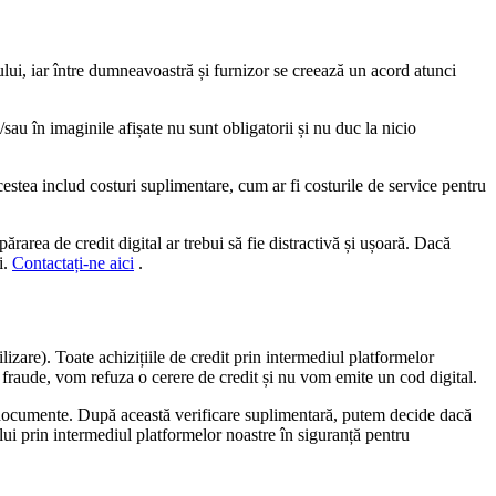
ciului, iar între dumneavoastră și furnizor se creează un acord atunci
/sau în imaginile afișate nu sunt obligatorii și nu duc la nicio
Acestea includ costuri suplimentare, cum ar fi costurile de service pentru
area de credit digital ar trebui să fie distractivă și ușoară. Dacă
i.
Contactați-ne aici
.
lizare). Toate achizițiile de credit prin intermediul platformelor
 fraude, vom refuza o cerere de credit și nu vom emite un cod digital.
lte documente. După această verificare suplimentară, putem decide dacă
ui prin intermediul platformelor noastre în siguranță pentru