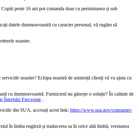
e. Copiii peste 16 ani pot comanda doar cu permisiunea și sub
ificați datele dumneavoastră cu caracter personal, vă rugăm să
etterele noastre.
serviciile noastre? Echipa noastră de asistență clienți vă va ajuta cu
reună cu dumneavoastră. Furnizorul nu găsește o soluție? În calitate de
de Întrebări Frecvente
.
viciile din SUA, accesați acest link:
https://www.usa.gov/consumer-
xtul în limba engleză și traducerea sa în orice altă limbă, versiunea