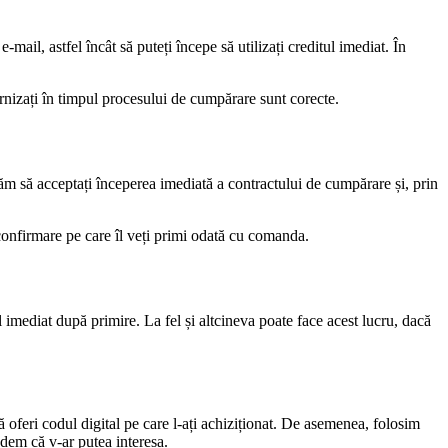
-mail, astfel încât să puteți începe să utilizați creditul imediat. În
urnizați în timpul procesului de cumpărare sunt corecte.
ităm să acceptați începerea imediată a contractului de cumpărare și, prin
 confirmare pe care îl veți primi odată cu comanda.
l imediat după primire. La fel și altcineva poate face acest lucru, dacă
 oferi codul digital pe care l-ați achiziționat. De asemenea, folosim
edem că v-ar putea interesa.