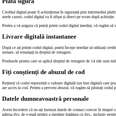
Plată sigură
Creditul digital poate fi achiziționat în siguranță prin intermediul platfo
unele cazuri, codul digital va fi afișat și direct pe ecran după achiziție.
Pentru a vă asigura că puteți primi codul digital imediat, vă rugăm să 
Livrare digitală instantanee
După ce ați primit codul digital, puteți începe imediat să utilizați cre
urmare, să renunțați la dreptul de retragere.
Produsele pentru care se aplică dreptul de retragere de 14 zile sunt in
Fiți conștienți de abuzul de cod
Rețineți că codul reprezintă o valoare digitală (un bun digital) care poa
are acces la cod. Pentru a preveni abuzul, vă rugăm să păstrați codul pen
Datele dumneavoastră personale
Avem încredere că ne-ați furnizat datele de contact corecte în timpul c
adresa dvs. de e-mail pentru a menține legătura cu dvs., inclusiv pentru