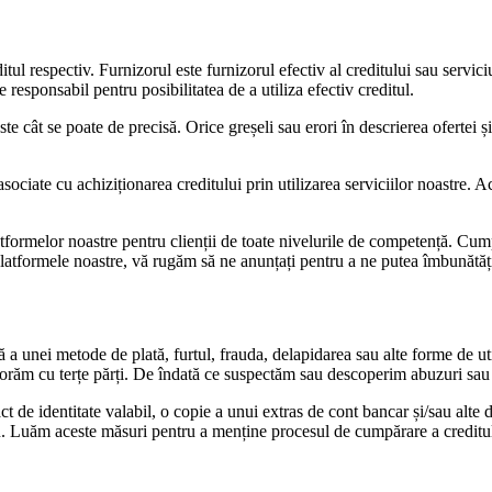
ditul respectiv. Furnizorul este furnizorul efectiv al creditului sau servi
responsabil pentru posibilitatea de a utiliza efectiv creditul.
e cât se poate de precisă. Orice greșeli sau erori în descrierea ofertei și
asociate cu achiziționarea creditului prin utilizarea serviciilor noastre. 
formelor noastre pentru clienții de toate nivelurile de competență. Cumpăr
e platformele noastre, vă rugăm să ne anunțați pentru a ne putea îmbunătăț
a unei metode de plată, furtul, frauda, ​​delapidarea sau alte forme de uti
aborăm cu terțe părți. De îndată ce suspectăm sau descoperim abuzuri sau
i act de identitate valabil, o copie a unui extras de cont bancar și/sau a
u. Luăm aceste măsuri pentru a menține procesul de cumpărare a creditul