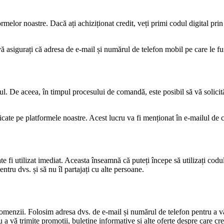
rmelor noastre. Dacă ați achiziționat credit, veți primi codul digital prin e
vă asigurați că adresa de e-mail și numărul de telefon mobil pe care le f
ditul. De aceea, în timpul procesului de comandă, este posibil să vă solic
dicate pe platformele noastre. Acest lucru va fi menționat în e-mailul de
te fi utilizat imediat. Aceasta înseamnă că puteți începe să utilizați codu
tru dvs. și să nu îl partajați cu alte persoane.
omenzii. Folosim adresa dvs. de e-mail și numărul de telefon pentru a vă
 a vă trimite promoții, buletine informative și alte oferte despre care cr