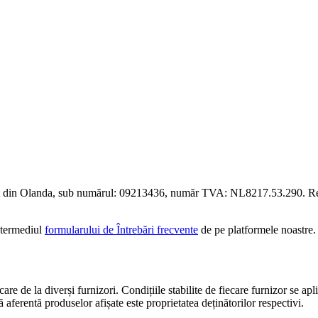
rț din Olanda, sub numărul: 09213436, număr TVA: NL8217.53.290. Rec
intermediul
formularului de Întrebări frecvente
de pe platformele noastre.
are de la diverși furnizori. Condițiile stabilite de fiecare furnizor se apl
 aferentă produselor afișate este proprietatea deținătorilor respectivi.