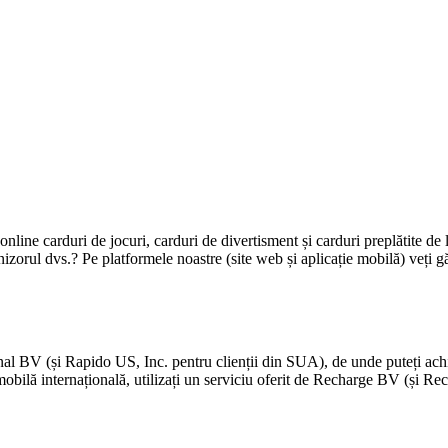
nline carduri de jocuri, carduri de divertisment și carduri preplătite de la 
nizorul dvs.? Pe platformele noastre (site web și aplicație mobilă) veți gă
BV (și Rapido US, Inc. pentru clienții din SUA), de unde puteți achizi
 mobilă internațională, utilizați un serviciu oferit de Recharge BV (și R