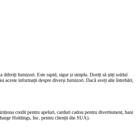
diferiți furnizori. Este rapid, sigur și simplu. Doriți să știți soldul
si aceste informații despre diverși furnizori. Dacă aveți alte întrebări,
ționa credit pentru apeluri, carduri cadou pentru divertisment, bani
echarge Holdings, Inc. pentru clienții din SUA).