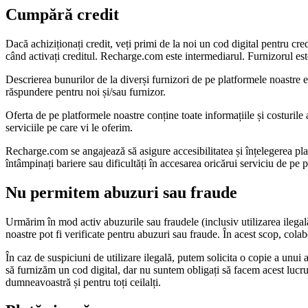
Cumpără credit
Dacă achiziționați credit, veți primi de la noi un cod digital pentru cre
când activați creditul. Recharge.com este intermediarul. Furnizorul este 
Descrierea bunurilor de la diverși furnizori de pe platformele noastre est
răspundere pentru noi și/sau furnizor.
Oferta de pe platformele noastre conține toate informațiile și costurile 
serviciile pe care vi le oferim.
Recharge.com se angajează să asigure accesibilitatea și înțelegerea plat
întâmpinați bariere sau dificultăți în accesarea oricărui serviciu de p
Nu permitem abuzuri sau fraude
Urmărim în mod activ abuzurile sau fraudele (inclusiv utilizarea ilegală 
noastre pot fi verificate pentru abuzuri sau fraude. În acest scop, col
În caz de suspiciuni de utilizare ilegală, putem solicita o copie a unu
să furnizăm un cod digital, dar nu suntem obligați să facem acest lucr
dumneavoastră și pentru toți ceilalți.