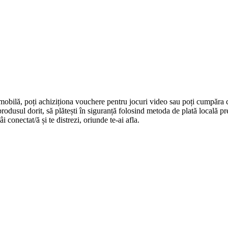
 mobilă, poți achiziționa vouchere pentru jocuri video sau poți cumpăra 
i produsul dorit, să plătești în siguranță folosind metoda de plată locală 
 conectat/ă și te distrezi, oriunde te-ai afla.