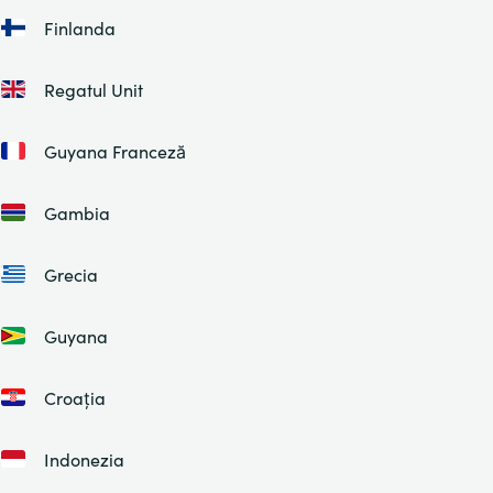
Finlanda
Regatul Unit
Guyana Franceză
Gambia
Grecia
Guyana
Croația
Indonezia