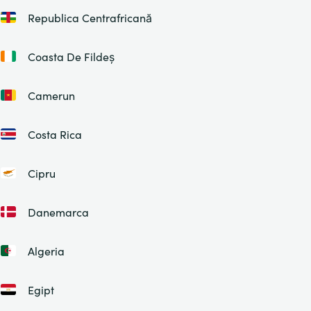
Republica Centrafricană
Coasta De Fildeș
Camerun
Costa Rica
Cipru
Danemarca
Algeria
Egipt