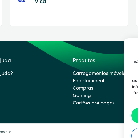
Visa
ajuda
Produtos
We
ajuda?
Carregamentos móveis
Entertainment
ad
inf
Compras
fr
Gaming
Cartões pré pagos
amento