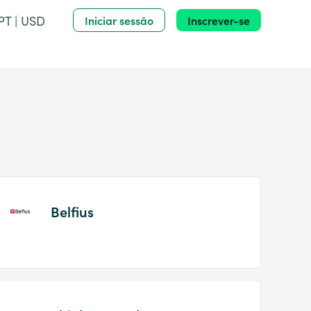
PT | USD
Iniciar sessão
Inscrever-se
Belfius