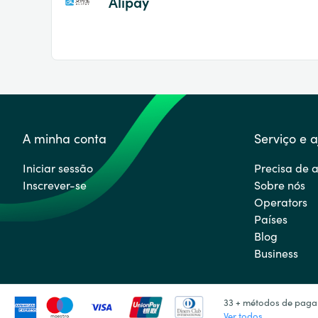
Alipay
A minha conta
Serviço e 
Iniciar sessão
Precisa de 
Inscrever-se
Sobre nós
Operators
Países
Blog
Business
33 + métodos de pag
Ver todos