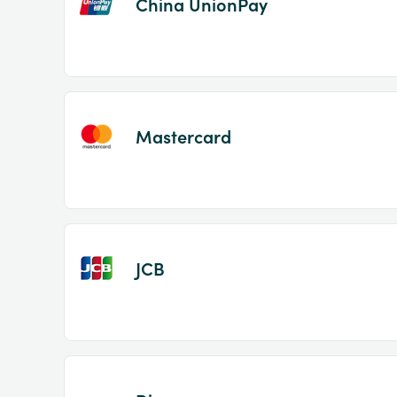
China UnionPay
Mastercard
JCB