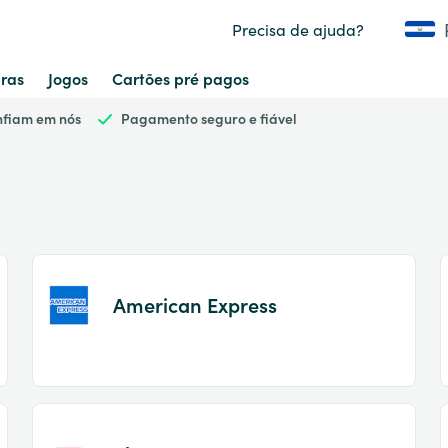
Precisa de ajuda?
ras
Jogos
Cartões pré pagos
onfiam em nós
Pagamento seguro e fiável
American Express
Item
1
of
2