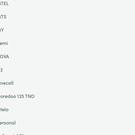
TEL
TS
MY
emi
OVA
2
necall
oredoo 125 TND
telo
ersonal