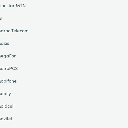
onestar MTN
1
aroc Telecom
axis
egaFon
etroPCS
obifone
obily
oldcell
ovitel