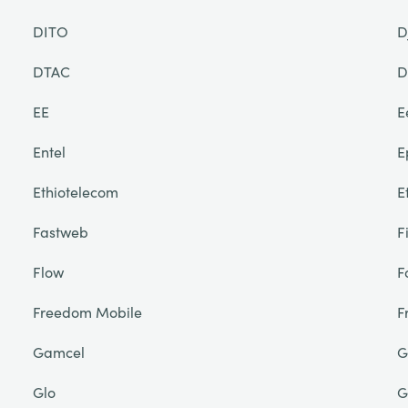
DITO
D
DTAC
D
EE
E
Entel
E
Ethiotelecom
E
Fastweb
F
Flow
F
Freedom Mobile
F
Gamcel
G
Glo
G