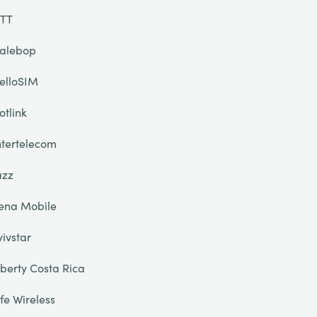
TT
alebop
elloSIM
otlink
ntertelecom
azz
ena Mobile
yivstar
iberty Costa Rica
ife Wireless