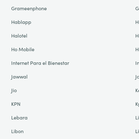
Grameenphone
G
Hablapp
H
Halotel
H
Ho Mobile
H
Internet Para el Bienestar
I
Jawwal
J
Jio
K
KPN
K
Lebara
L
Libon
L