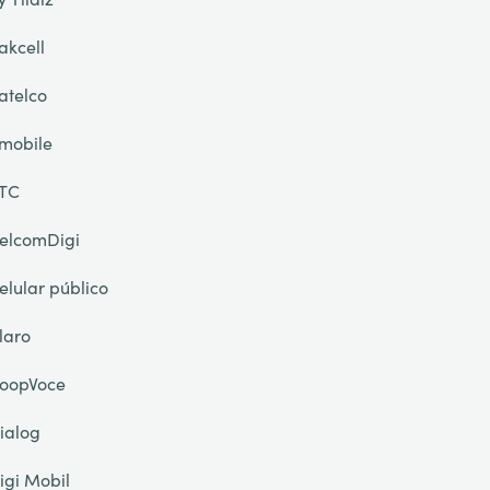
akcell
atelco
mobile
TC
elcomDigi
elular público
laro
oopVoce
ialog
igi Mobil