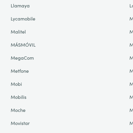
Llamaya
L
Lycamobile
M
Malitel
M
MÁSMÓVIL
M
MegaCom
M
Metfone
M
Mobi
M
Mobilis
M
Moche
M
Movistar
M