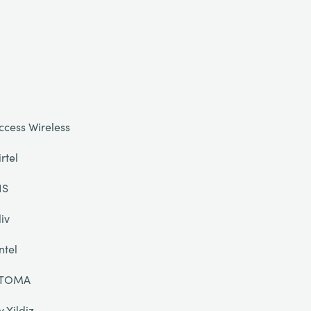
ccess Wireless
irtel
IS
liv
ntel
TOMA
y Yildiz