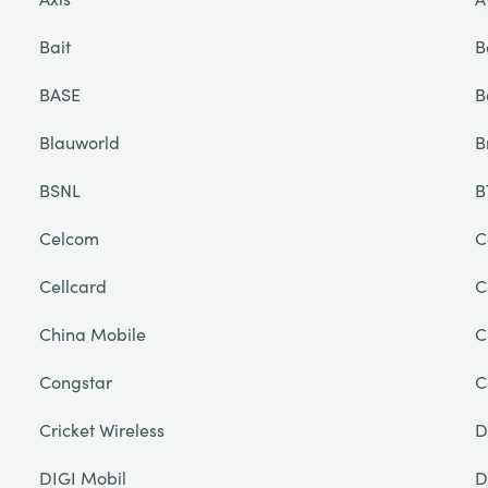
Bait
B
BASE
B
Blauworld
B
BSNL
B
Celcom
C
Cellcard
C
China Mobile
C
Congstar
C
Cricket Wireless
D
DIGI Mobil
D