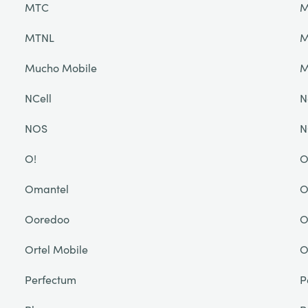
MTC
M
MTNL
M
Mucho Mobile
NCell
N
NOS
N
O!
O
Omantel
O
Ooredoo
O
Ortel Mobile
O
Perfectum
P