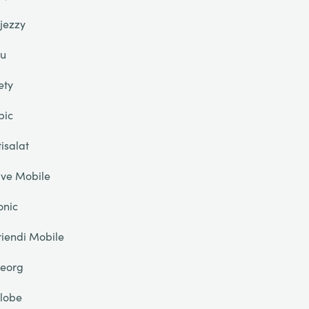
jezzy
u
ety
pic
tisalat
ive Mobile
onic
riendi Mobile
eorg
lobe