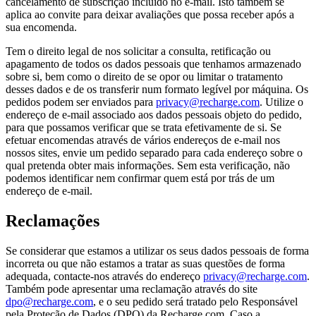
cancelamento de subscrição incluído no e-mail. Isto também se
aplica ao convite para deixar avaliações que possa receber após a
sua encomenda.
Tem o direito legal de nos solicitar a consulta, retificação ou
apagamento de todos os dados pessoais que tenhamos armazenado
sobre si, bem como o direito de se opor ou limitar o tratamento
desses dados e de os transferir num formato legível por máquina. Os
pedidos podem ser enviados para
privacy@recharge.com
. Utilize o
endereço de e-mail associado aos dados pessoais objeto do pedido,
para que possamos verificar que se trata efetivamente de si. Se
efetuar encomendas através de vários endereços de e-mail nos
nossos sites, envie um pedido separado para cada endereço sobre o
qual pretenda obter mais informações. Sem esta verificação, não
podemos identificar nem confirmar quem está por trás de um
endereço de e-mail.
Reclamações
Se considerar que estamos a utilizar os seus dados pessoais de forma
incorreta ou que não estamos a tratar as suas questões de forma
adequada, contacte-nos através do endereço
privacy@recharge.com
.
Também pode apresentar uma reclamação através do site
dpo@recharge.com
, e o seu pedido será tratado pelo Responsável
pela Proteção de Dados (DPO) da Recharge.com. Caso a