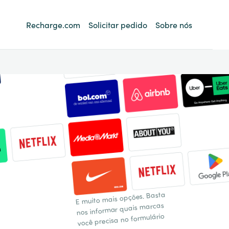
Recharge.com
Solicitar pedido
Sobre nós
E muito mais opções. Basta
nos informar quais marcas
você precisa no formulário