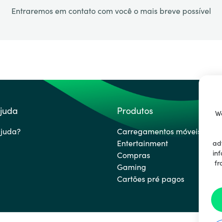
Entraremos em contato com você o mais breve possível
ajuda
Produtos
We
ajuda?
Carregamentos móveis
Entertainment
ad
inf
Compras
fr
Gaming
Cartões pré pagos