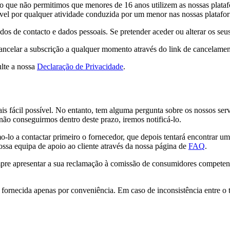
lo que não permitimos que menores de 16 anos utilizem as nossas pla
sável por qualquer atividade conduzida por um menor nas nossas platafo
os de contacto e dados pessoais. Se pretender aceder ou alterar os seu
ancelar a subscrição a qualquer momento através do link de cancelamen
lte a nossa
Declaração de Privacidade
.
is fácil possível. No entanto, tem alguma pergunta sobre os nossos serv
 não conseguirmos dentro deste prazo, iremos notificá-lo.
-lo a contactar primeiro o fornecedor, que depois tentará encontrar 
nossa equipa de apoio ao cliente através da nossa página de
FAQ
.
e apresentar a sua reclamação à comissão de consumidores competente.
 é fornecida apenas por conveniência. Em caso de inconsistência entre o 