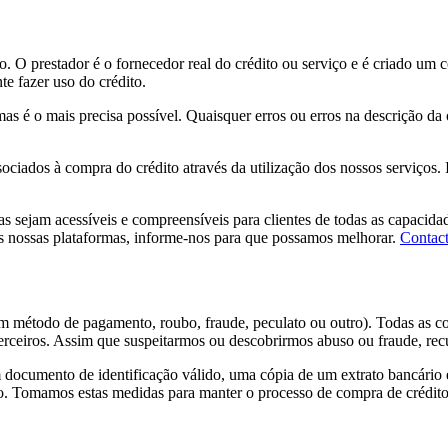
o. O prestador é o fornecedor real do crédito ou serviço e é criado um c
te fazer uso do crédito.
as é o mais precisa possível. Quaisquer erros ou erros na descrição da
ciados à compra do crédito através da utilização dos nossos serviços. Is
ejam acessíveis e compreensíveis para clientes de todas as capacidades
nas nossas plataformas, informe-nos para que possamos melhorar.
Contact
um método de pagamento, roubo, fraude, peculato ou outro). Todas as c
 terceiros. Assim que suspeitarmos ou descobrirmos abuso ou fraude, re
m documento de identificação válido, uma cópia de um extrato bancário
. Tomamos estas medidas para manter o processo de compra de crédito a