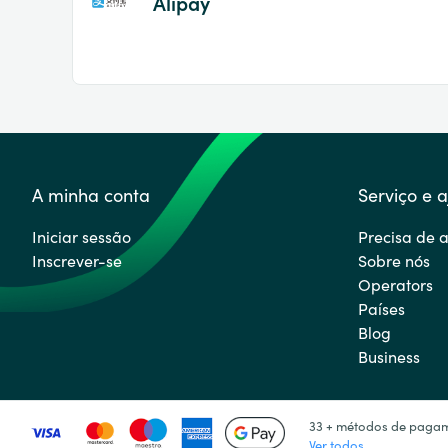
Alipay
A minha conta
Serviço e 
Iniciar sessão
Precisa de 
Inscrever-se
Sobre nós
Operators
Países
Blog
Business
33 + métodos de paga
Ver todos