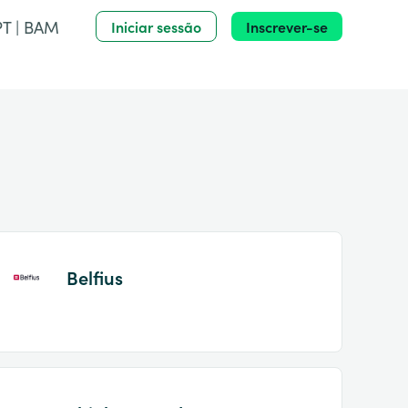
PT | BAM
Iniciar sessão
Inscrever-se
Belfius