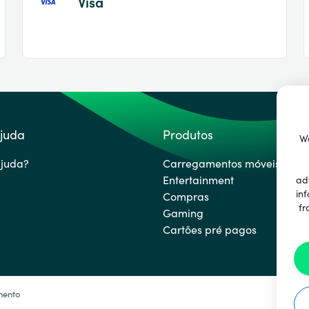
Visa
ajuda
Produtos
We
ajuda?
Carregamentos móveis
Entertainment
ad
inf
Compras
fr
Gaming
Cartões pré pagos
mento