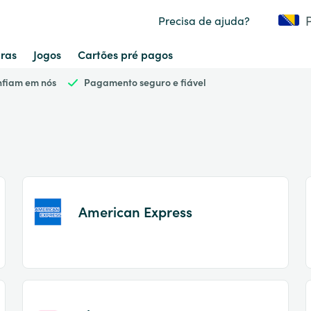
Precisa de ajuda?
ras
Jogos
Cartões pré pagos
onfiam em nós
Pagamento seguro e fiável
American Express
Item
1
of
2