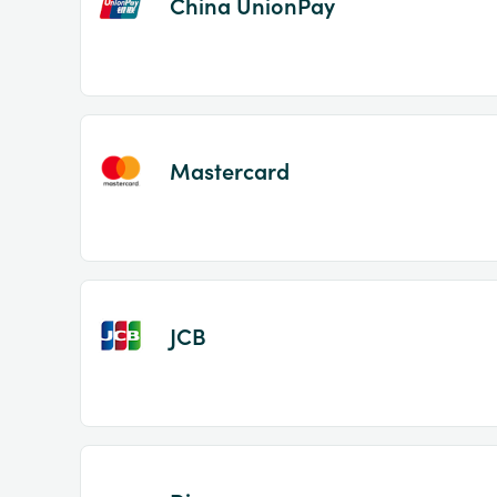
China UnionPay
Mastercard
JCB