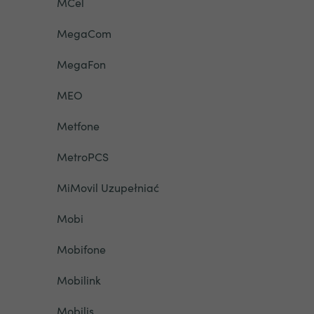
MCel
MegaCom
MegaFon
MEO
Metfone
MetroPCS
MiMovil Uzupełniać
Mobi
Mobifone
Mobilink
Mobilis