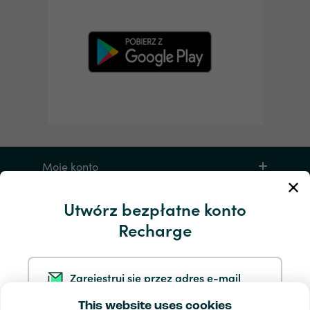
Moje konto
Utwórz bezpłatne konto
Serwis i pomoc
Recharge
Produkty
Zarejestruj się przez adres e-mail
This website uses cookies