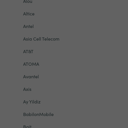
Alou
Altice
Antel
Asia Cell Telecom
AT&T
ATOMA
Avantel
Axis
Ay Yildiz
BabilonMobile
Bait