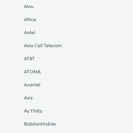
Alou
Altice
Antel
Asia Cell Telecom
AT&T
ATOMA
Avantel
Axis
Ay Yildiz
BabilonMobile