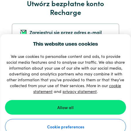
Utwórz bezpłatne konto
Serwis i pomoc
Recharge
Produkty
Zarejestruj się przez adres e-mail
This website uses cookies
Zarejestruj się przez Google
We use cookies to personalise content and ads, to provide
social media features and to analyse our traffic. We also share
information about your use of our site with our social media,
Zarejestruj się przez Facebooka
Dostępne metody płatności: 33 +
advertising and analytics partners who may combine it with
Wyświetl wszystko
other information that you’ve provided to them or that they’ve
collected from your use of their services. More in our
cookie
statement
and
privacy statement
.
Zarejestruj się przez Apple
© 2026 Recharge.com
Allow all
Dokonując rejestracji w Recharge.com, akceptujesz
nasze
Warunki świadczenia usług
oraz
Oświadczenie
Dotyczące Prywatności
.
Warunki ogólne
Cookie preferences
Oświadczenie dotyczące prywatności