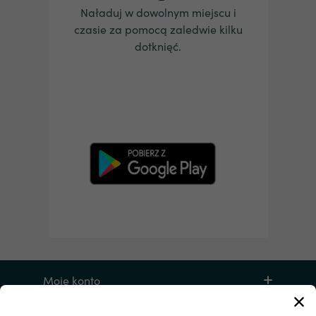
Naładuj w dowolnym miejscu i
czasie za pomocą zaledwie kilku
dotknięć.
Moje konto