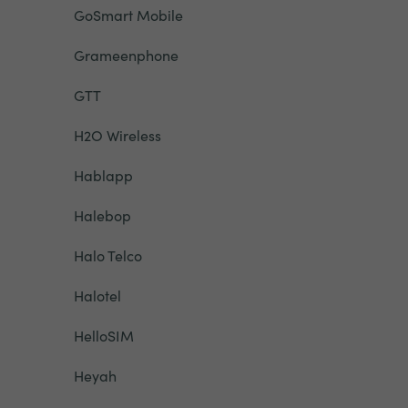
GoSmart Mobile
Grameenphone
GTT
H2O Wireless
Hablapp
Halebop
Halo Telco
Halotel
HelloSIM
Heyah