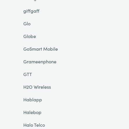
giffgaff
Glo
Globe
GoSmart Mobile
Grameenphone
GTT
H2O Wireless
Hablapp
Halebop
Halo Telco