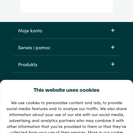
Moje konto
Serwis i pomoc
Produkty
This website uses cookies
We use cookies to personalise content and ads, to provide
social media features and to analyse our traffic. We also share
information about your use of our site with our social media,
Dostępne metody płatności: 33 +
advertising and analytics partners who may combine it with
Wyświetl wszystko
other information that you’ve provided to them or that they’ve
collected from your use of their services. More in our
cookie