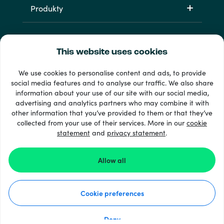
Produkty
This website uses cookies
We use cookies to personalise content and ads, to provide
social media features and to analyse our traffic. We also share
information about your use of our site with our social media,
Dostępne metody płatności: 33 +
advertising and analytics partners who may combine it with
Wyświetl wszystko
other information that you’ve provided to them or that they’ve
collected from your use of their services. More in our
cookie
statement
and
privacy statement
.
© 2026 Recharge.com
Allow all
Warunki ogólne
Cookie preferences
Oświadczenie dotyczące prywatności
Oświadczenie dotyczące plików cookie
Deny