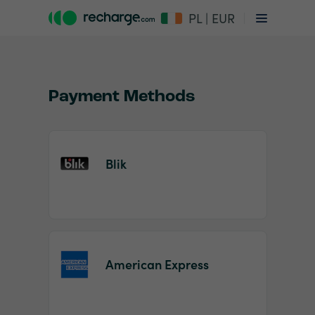
PL | EUR
Payment Methods
Blik
Item
1
of
2
American Express