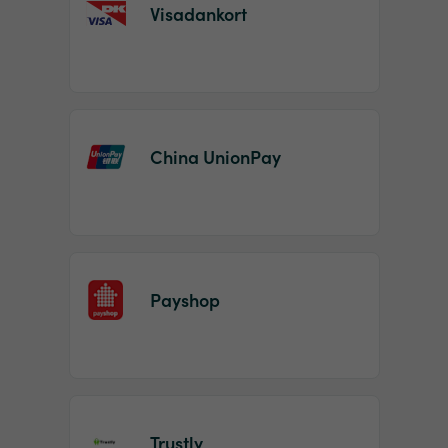
Visadankort
China UnionPay
Payshop
Trustly